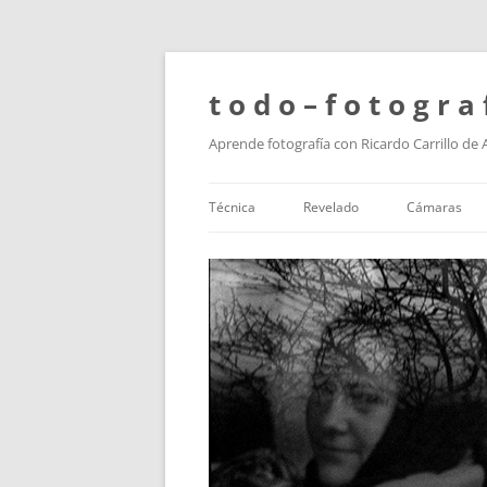
t o d o – f o t o g r a 
Aprende fotografía con Ricardo Carrillo de
Técnica
Revelado
Cámaras