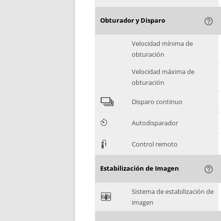
Obturador y Disparo
help_outline
Velocidad mínima de
obturación
Velocidad máxima de
obturación
4
Disparo continuo
6
Autodisparador
3
Control remoto
Estabilización de Imagen
help_outline
Sistema de estabilización de
F
imagen