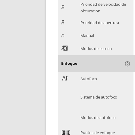
Prioridad de velocidad de
-
obturación
.
Prioridad de apertura
/
Manual
0
Modos de escena
Enfoque
help_outline
1
Autofoco
Sistema de autofoco
Modos de autofoco
2
Puntos de enfoque