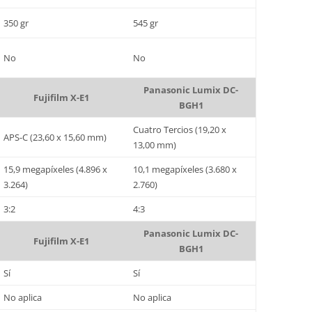
350 gr
545 gr
No
No
Panasonic Lumix DC-
Fujifilm X-E1
BGH1
Cuatro Tercios (19,20 x
APS-C (23,60 x 15,60 mm)
13,00 mm)
15,9 megapíxeles (4.896 x
10,1 megapíxeles (3.680 x
3.264)
2.760)
3:2
4:3
Panasonic Lumix DC-
Fujifilm X-E1
BGH1
Sí
Sí
No aplica
No aplica