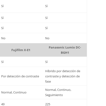
Sí
Sí
Sí
Sí
Sí
Sí
No
No
Panasonic Lumix DC-
Fujifilm X-E1
BGH1
Sí
Sí
Híbrido por detección de
Por detección de contraste
contraste y detección de
fase
Normal, Continuo,
Normal, Continuo
Seguimiento
49
225