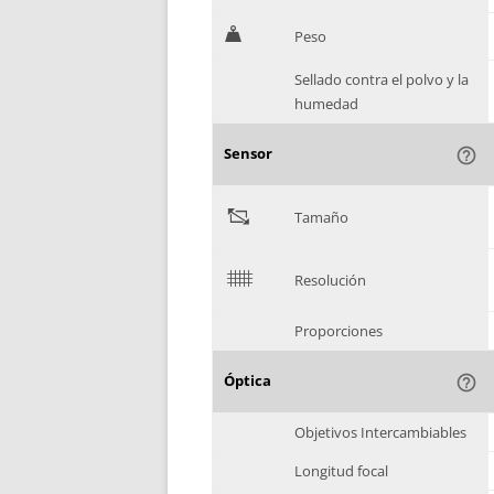
H
Peso
Sellado contra el polvo y la
humedad
Sensor
help_outline
"
Tamaño
$
Resolución
Proporciones
Óptica
help_outline
Objetivos Intercambiables
Longitud focal