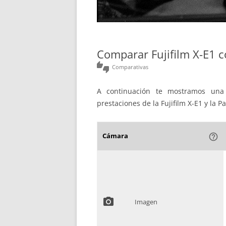
Comparar Fujifilm X-E1
thumbs_up_down
Comparativas
A continuación te mostramos una 
prestaciones de la Fujifilm X-E1 y la
Cámara
help_outline
photo_camera
Imagen