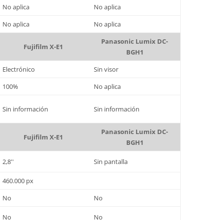
No aplica
No aplica
No aplica
No aplica
Panasonic Lumix DC-
Fujifilm X-E1
BGH1
Electrónico
Sin visor
100%
No aplica
Sin información
Sin información
Panasonic Lumix DC-
Fujifilm X-E1
BGH1
2,8''
Sin pantalla
460.000 px
No
No
No
No