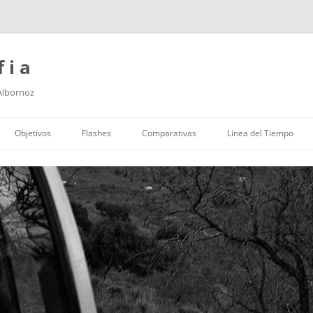
f i a
 Albornoz
Saltar
al
Objetivos
Flashes
Comparativas
Línea del Tiempo
contenido