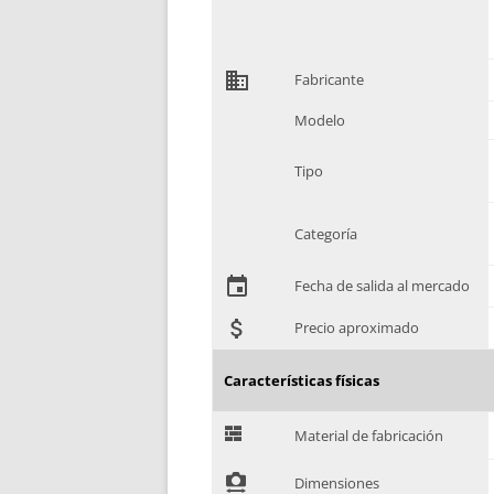
domain
Fabricante
Modelo
Tipo
Categoría
event
Fecha de salida al mercado
attach_money
Precio aproximado
Características físicas
G
Material de fabricación
!
Dimensiones