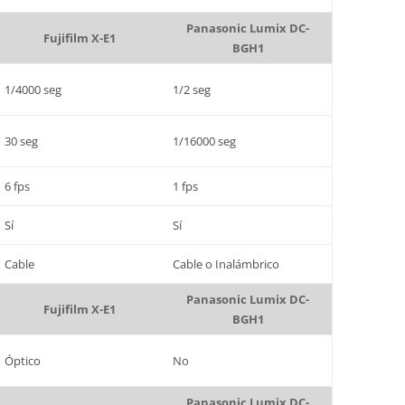
Panasonic Lumix DC-
Fujifilm X-E1
BGH1
1/4000 seg
1/2 seg
30 seg
1/16000 seg
6 fps
1 fps
Sí
Sí
Cable
Cable o Inalámbrico
Panasonic Lumix DC-
Fujifilm X-E1
BGH1
Óptico
No
Panasonic Lumix DC-