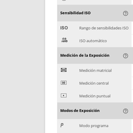
Sensibilidad ISO
help_outline
'
Rango de sensibilidades ISO
(
ISO automático
Medición de la Exposición
help_outline
)
Medición matricial
*
Medición central
+
Medición puntual
Modos de Exposición
help_outline
,
Modo programa