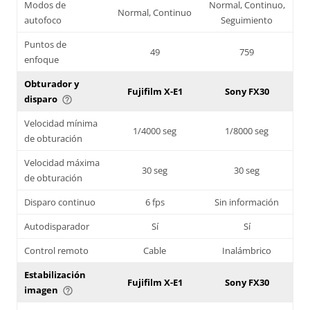
Modos de
Normal, Continuo,
Normal, Continuo
autofoco
Seguimiento
Puntos de
49
759
enfoque
Obturador y
Fujifilm X-E1
Sony FX30
disparo
help_outline
Velocidad mínima
1/4000 seg
1/8000 seg
de obturación
Velocidad máxima
30 seg
30 seg
de obturación
Disparo continuo
6 fps
Sin información
Autodisparador
Sí
Sí
Control remoto
Cable
Inalámbrico
Estabilización
Fujifilm X-E1
Sony FX30
imagen
help_outline