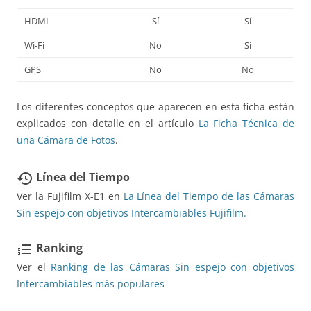
HDMI
Sí
Sí
Wi-Fi
No
Sí
GPS
No
No
Los diferentes conceptos que aparecen en esta ficha están
explicados con detalle en el artículo
La Ficha Técnica de
una Cámara de Fotos
.
Línea del Tiempo
restore
Ver la Fujifilm X-E1 en
La Línea del Tiempo de las Cámaras
Sin espejo con objetivos Intercambiables Fujifilm.
Ranking
format_list_numbered
Ver el
Ranking de las Cámaras Sin espejo con objetivos
Intercambiables más populares