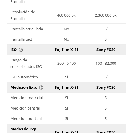
Pantalla
Resolución de
460.000 px
2.360.000 px
Pantalla
Pantalla articulada
No
Sí
Pantalla táctil
No
Sí
ISO
Fujifilm X-E1
Sony FX30
help_outline
Rango de
200 - 6.400
100 - 32.000
sensibilidades ISO
ISO automático
Sí
Sí
Medición Exp.
Fujifilm X-E1
Sony FX30
help_outline
Medición matricial
Sí
Sí
Medición central
Sí
Sí
Medición puntual
Sí
Sí
Modos de Exp.
Fujifilm X-E1
Sony FX30