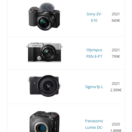
Sony ZV-
2021
E10
669€
Olympus
2021
PEN E-P7
799€
2021
Sigma fp L
2.399€
Panasonic
2020
Lumix DC-
1.899€