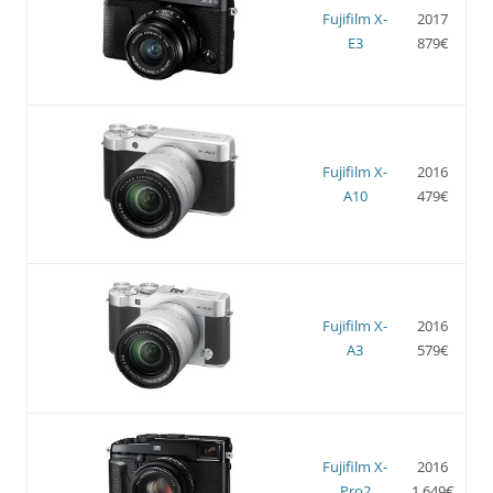
Fujifilm X-
2017
E3
879€
Fujifilm X-
2016
A10
479€
Fujifilm X-
2016
A3
579€
Fujifilm X-
2016
Pro2
1.649€