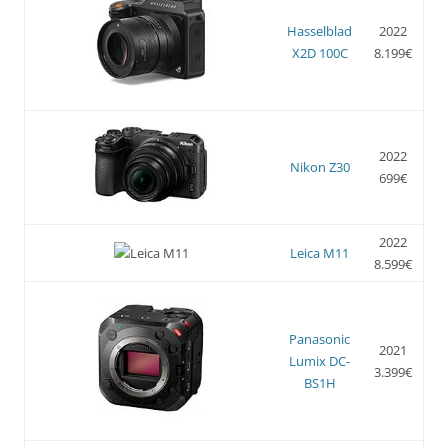
Hasselblad
2022
X2D 100C
8.199€
2022
Nikon Z30
699€
2022
Leica M11
8.599€
Panasonic
2021
Lumix DC-
3.399€
BS1H