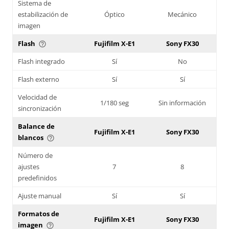
Sistema de
estabilización de
Óptico
Mecánico
imagen
Flash
Fujifilm X-E1
Sony FX30
help_outline
Flash integrado
Sí
No
Flash externo
Sí
Sí
Velocidad de
1/180 seg
Sin información
sincronización
Balance de
Fujifilm X-E1
Sony FX30
blancos
help_outline
Número de
ajustes
7
8
predefinidos
Ajuste manual
Sí
Sí
Formatos de
Fujifilm X-E1
Sony FX30
imagen
help_outline