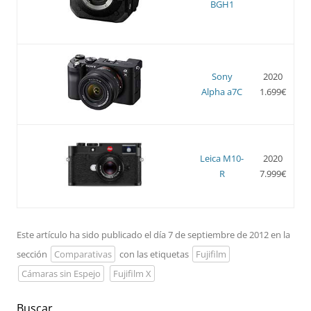
BGH1
Sony
2020
Alpha a7C
1.699€
Leica M10-
2020
R
7.999€
Este artículo ha sido publicado el día 7 de septiembre de 2012 en la
sección
Comparativas
con las etiquetas
Fujifilm
Cámaras sin Espejo
Fujifilm X
Buscar