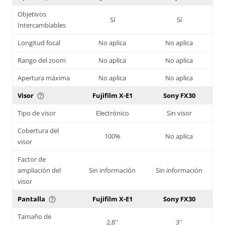
Objetivos
Sí
Sí
Intercambiables
Longitud focal
No aplica
No aplica
Rango del zoom
No aplica
No aplica
Apertura máxima
No aplica
No aplica
Visor
Fujifilm X-E1
Sony FX30
help_outline
Tipo de visor
Electrónico
Sin visor
Cobertura del
100%
No aplica
visor
Factor de
ampliación del
Sin información
Sin información
visor
Pantalla
Fujifilm X-E1
Sony FX30
help_outline
Tamaño de
2,8''
3''