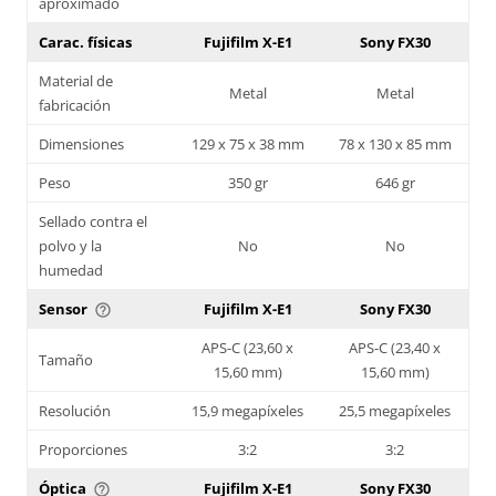
aproximado
Carac. físicas
Fujifilm X-E1
Sony FX30
Material de
Metal
Metal
fabricación
Dimensiones
129 x 75 x 38 mm
78 x 130 x 85 mm
Peso
350 gr
646 gr
Sellado contra el
polvo y la
No
No
humedad
Sensor
Fujifilm X-E1
Sony FX30
help_outline
APS-C (23,60 x
APS-C (23,40 x
Tamaño
15,60 mm)
15,60 mm)
Resolución
15,9 megapíxeles
25,5 megapíxeles
Proporciones
3:2
3:2
Óptica
Fujifilm X-E1
Sony FX30
help_outline