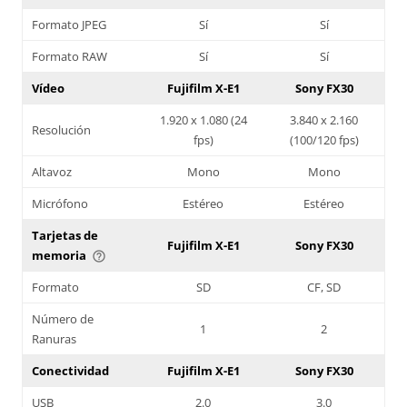
Formato JPEG
Sí
Sí
Formato RAW
Sí
Sí
Vídeo
Fujifilm X-E1
Sony FX30
1.920 x 1.080 (24
3.840 x 2.160
Resolución
fps)
(100/120 fps)
Altavoz
Mono
Mono
Micrófono
Estéreo
Estéreo
Tarjetas de
Fujifilm X-E1
Sony FX30
memoria
help_outline
Formato
SD
CF, SD
Número de
1
2
Ranuras
Conectividad
Fujifilm X-E1
Sony FX30
USB
2.0
3.0