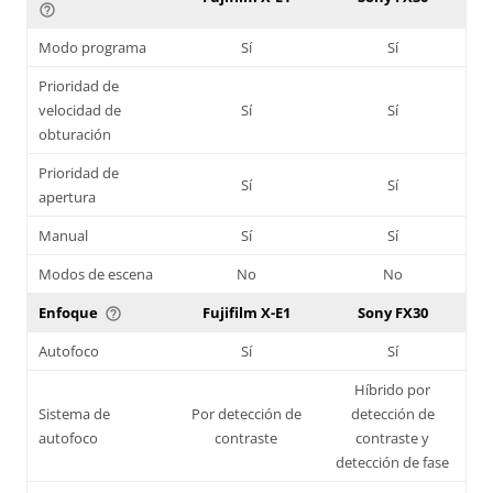
help_outline
Modo programa
Sí
Sí
Prioridad de
velocidad de
Sí
Sí
obturación
Prioridad de
Sí
Sí
apertura
Manual
Sí
Sí
Modos de escena
No
No
Enfoque
Fujifilm X-E1
Sony FX30
help_outline
Autofoco
Sí
Sí
Híbrido por
Sistema de
Por detección de
detección de
autofoco
contraste
contraste y
detección de fase