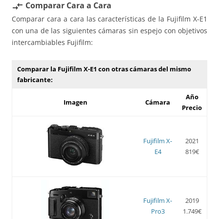
Comparar Cara a Cara
compare_arrows
Comparar cara a cara las características de la Fujifilm X-E1
con una de las siguientes cámaras sin espejo con objetivos
intercambiables Fujifilm:
Comparar la Fujifilm X-E1 con otras cámaras del mismo
fabricante:
Año
Imagen
Cámara
Precio
Fujifilm X-
2021
E4
819€
Fujifilm X-
2019
Pro3
1.749€