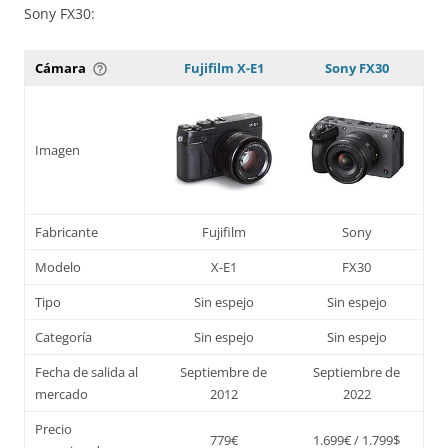
Sony FX30:
Cámara
Fujifilm X-E1
Sony FX30
help_outline
Imagen
Fabricante
Fujifilm
Sony
Modelo
X-E1
FX30
Tipo
Sin espejo
Sin espejo
Categoría
Sin espejo
Sin espejo
Fecha de salida al
Septiembre de
Septiembre de
mercado
2012
2022
Precio
779€
1.699€ / 1.799$