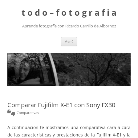
t o d o – f o t o g r a f i a
Aprende fotografía con Ricardo Carrillo de Albornoz
Saltar
Menú
al
contenido
Comparar Fujifilm X-E1 con Sony FX30
thumbs_up_down
Comparativas
A continuación te mostramos una comparativa cara a cara
de las características y prestaciones de la Fujifilm X-E1 y la