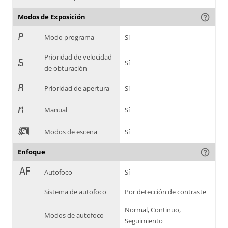
Modos de Exposición
help_outline
,
Modo programa
Sí
Prioridad de velocidad
-
Sí
de obturación
.
Prioridad de apertura
Sí
/
Manual
Sí
0
Modos de escena
Sí
Enfoque
help_outline
1
Autofoco
Sí
Sistema de autofoco
Por detección de contraste
Normal, Continuo,
Modos de autofoco
Seguimiento