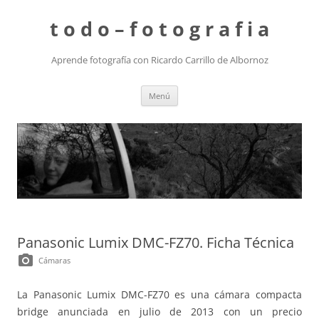
t o d o – f o t o g r a f i a
Aprende fotografía con Ricardo Carrillo de Albornoz
Saltar
Menú
al
contenido
Panasonic Lumix DMC-FZ70. Ficha Técnica
photo_camera
Cámaras
La Panasonic Lumix DMC-FZ70 es una cámara compacta
bridge anunciada en julio de 2013 con un precio