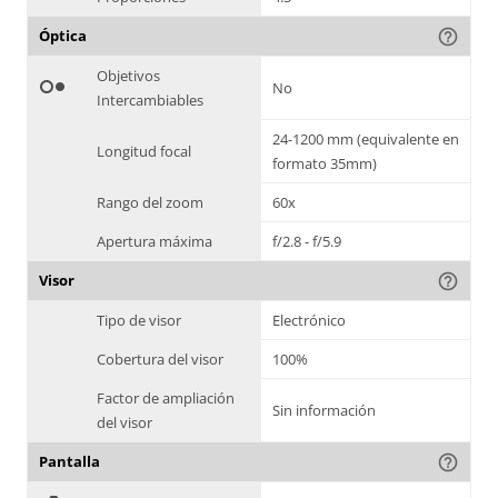
Óptica
help_outline
Objetivos
hdr_weak
No
Intercambiables
24-1200 mm (equivalente en
Longitud focal
formato 35mm)
Rango del zoom
60x
Apertura máxima
f/2.8 - f/5.9
Visor
help_outline
Tipo de visor
Electrónico
Cobertura del visor
100%
Factor de ampliación
Sin información
del visor
Pantalla
help_outline