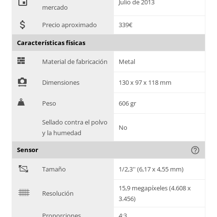
event
Julio de 2013
mercado
attach_money
Precio aproximado
339€
Características físicas
G
Material de fabricación
Metal
!
Dimensiones
130 x 97 x 118 mm
H
Peso
606 gr
Sellado contra el polvo
No
y la humedad
Sensor
help_outline
"
Tamaño
1/2,3'' (6,17 x 4,55 mm)
15,9 megapíxeles (4.608 x
$
Resolución
3.456)
Proporciones
4:3