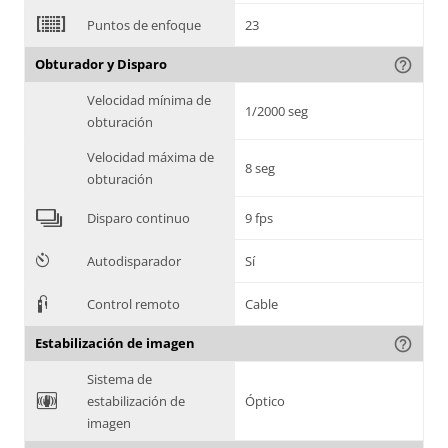
2
Puntos de enfoque
23
Obturador y Disparo
help_outline
Velocidad mínima de
1/2000 seg
obturación
Velocidad máxima de
8 seg
obturación
4
Disparo continuo
9 fps
6
Autodisparador
Sí
3
Control remoto
Cable
Estabilización de imagen
help_outline
Sistema de
F
estabilización de
Óptico
imagen