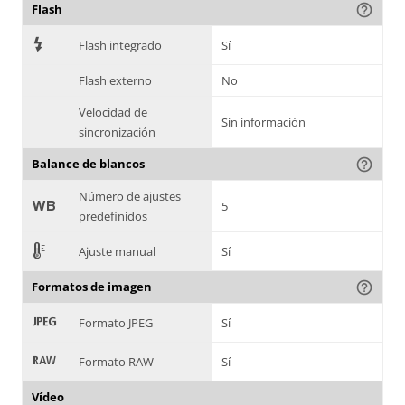
Flash
help_outline
7
Flash integrado
Sí
Flash externo
No
Velocidad de
Sin información
sincronización
Balance de blancos
help_outline
Número de ajustes
9
5
predefinidos
E
Ajuste manual
Sí
Formatos de imagen
help_outline
:
Formato JPEG
Sí
;
Formato RAW
Sí
Vídeo