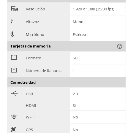
<
Resolución
1.920 x 1.080 (25/30 fps)
>
Altavoz
Mono
=
Micrófono
Estéreo
Tarjetas de memoria
help_outline
?
Formato
SD
@
Número de Ranuras
1
Conectividad
B
USB
2.0
HDMI
Sí
C
Wi-Fi
No
D
GPS
No