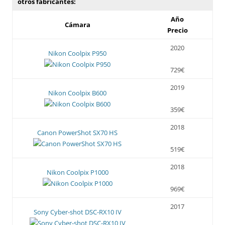
otros fabricantes:
Año
Cámara
Precio
2020
Nikon Coolpix P950
729€
2019
Nikon Coolpix B600
359€
2018
Canon PowerShot SX70 HS
519€
2018
Nikon Coolpix P1000
969€
2017
Sony Cyber-shot DSC-RX10 IV