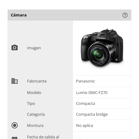
Cámara
help_outline
photo_camera
Imagen
domain
Fabricante
Panasonic
Modelo
Lumix DMC-FZ70
Tipo
Compacta
Categoría
Compacta bridge
radio_button_checked
Montura
No aplica
Fecha de salida al