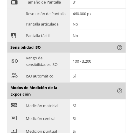
%
Tamaño de Pantalla
3''
Resolución de Pantalla
460.000 px
Pantalla articulada
No
&
Pantalla táctil
No
Sensibilidad ISO
help_outline
Rango de
'
100 - 3.200
sensibilidades ISO
(
ISO automático
Sí
Modos de Medición de la
help_outline
Exposición
)
Medición matricial
Sí
*
Medición central
Sí
+
Medición puntual
Sí