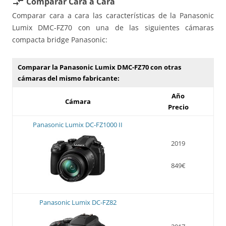
Comparar Cara a Cara
compare_arrows
Comparar cara a cara las características de la Panasonic
Lumix DMC-FZ70 con una de las siguientes cámaras
compacta bridge Panasonic:
Comparar la Panasonic Lumix DMC-FZ70 con otras
cámaras del mismo fabricante:
Año
Cámara
Precio
Panasonic Lumix DC-FZ1000 II
2019
849€
Panasonic Lumix DC-FZ82