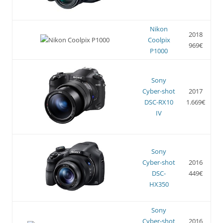
Nikon
2018
Coolpix
969€
P1000
Sony
Cyber-shot
2017
DSC-RX10
1.669€
IV
Sony
Cyber-shot
2016
DSC-
449€
HX350
Sony
Cyber-shot
2016