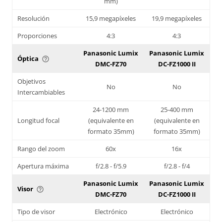
mm)
Resolución
15,9 megapíxeles
19,9 megapíxeles
Proporciones
4:3
4:3
Panasonic Lumix
Panasonic Lumix
Óptica
help_outline
DMC-FZ70
DC-FZ1000 II
Objetivos
No
No
Intercambiables
24-1200 mm
25-400 mm
Longitud focal
(equivalente en
(equivalente en
formato 35mm)
formato 35mm)
Rango del zoom
60x
16x
Apertura máxima
f/2.8 - f/5.9
f/2.8 - f/4
Panasonic Lumix
Panasonic Lumix
Visor
help_outline
DMC-FZ70
DC-FZ1000 II
Tipo de visor
Electrónico
Electrónico