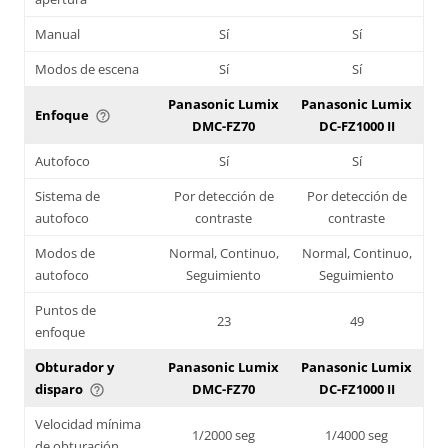
Manual
Sí
Sí
Modos de escena
Sí
Sí
Panasonic Lumix
Panasonic Lumix
Enfoque
help_outline
DMC-FZ70
DC-FZ1000 II
Autofoco
Sí
Sí
Sistema de
Por detección de
Por detección de
autofoco
contraste
contraste
Modos de
Normal, Continuo,
Normal, Continuo,
autofoco
Seguimiento
Seguimiento
Puntos de
23
49
enfoque
Obturador y
Panasonic Lumix
Panasonic Lumix
disparo
DMC-FZ70
DC-FZ1000 II
help_outline
Velocidad mínima
1/2000 seg
1/4000 seg
de obturación