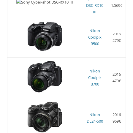
DSC-RX10
1.569€
III
Nikon
2016
Coolpix
279€
B500
Nikon
2016
Coolpix
479€
B700
Nikon
2016
DL24-500
969€