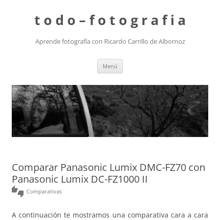
t o d o – f o t o g r a f i a
Aprende fotografía con Ricardo Carrillo de Albornoz
Saltar
Menú
al
contenido
Comparar Panasonic Lumix DMC-FZ70 con
Panasonic Lumix DC-FZ1000 II
thumbs_up_down
Comparativas
A continuación te mostramos una comparativa cara a cara