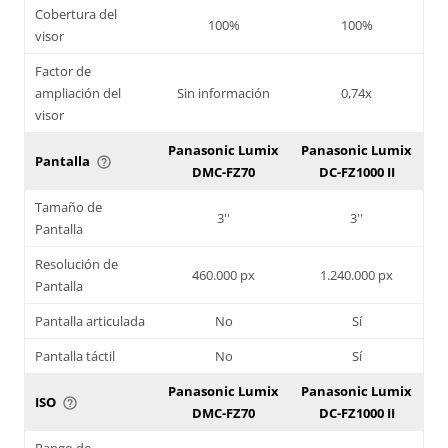
Cobertura del
100%
100%
visor
Factor de
ampliación del
Sin información
0,74x
visor
Panasonic Lumix
Panasonic Lumix
Pantalla
help_outline
DMC-FZ70
DC-FZ1000 II
Tamaño de
3''
3''
Pantalla
Resolución de
460.000 px
1.240.000 px
Pantalla
Pantalla articulada
No
Sí
Pantalla táctil
No
Sí
Panasonic Lumix
Panasonic Lumix
ISO
help_outline
DMC-FZ70
DC-FZ1000 II
Rango de