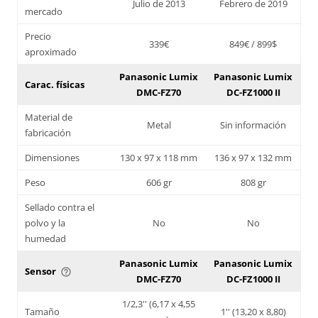
Julio de 2013
Febrero de 2019
mercado
Precio
339€
849€ / 899$
aproximado
Panasonic Lumix
Panasonic Lumix
Carac. físicas
DMC-FZ70
DC-FZ1000 II
Material de
Metal
Sin información
fabricación
Dimensiones
130 x 97 x 118 mm
136 x 97 x 132 mm
Peso
606 gr
808 gr
Sellado contra el
polvo y la
No
No
humedad
Panasonic Lumix
Panasonic Lumix
Sensor
help_outline
DMC-FZ70
DC-FZ1000 II
1/2,3'' (6,17 x 4,55
Tamaño
1'' (13,20 x 8,80)