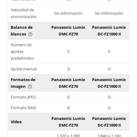
Velocidad de
Sin información
Sin información
sincronización
Balance de
Panasonic Lumix
Panasonic Lumix
blancos
DMC-FZ70
DC-FZ1000 II
help_outline
Número de
ajustes
5
5
predefinidos
Ajuste manual
Sí
Sí
Formatos de
Panasonic Lumix
Panasonic Lumix
imagen
DMC-FZ70
DC-FZ1000 II
help_outline
Formato JPEG
Sí
Sí
Formato RAW
Sí
Sí
Panasonic Lumix
Panasonic Lumix
Vídeo
DMC-FZ70
DC-FZ1000 II
1.920 x 1.080
3.840 x 2.160