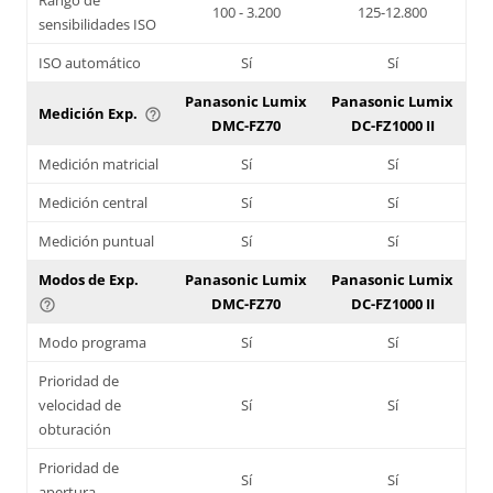
100 - 3.200
125-12.800
sensibilidades ISO
ISO automático
Sí
Sí
Panasonic Lumix
Panasonic Lumix
Medición Exp.
help_outline
DMC-FZ70
DC-FZ1000 II
Medición matricial
Sí
Sí
Medición central
Sí
Sí
Medición puntual
Sí
Sí
Modos de Exp.
Panasonic Lumix
Panasonic Lumix
DMC-FZ70
DC-FZ1000 II
help_outline
Modo programa
Sí
Sí
Prioridad de
velocidad de
Sí
Sí
obturación
Prioridad de
Sí
Sí
apertura