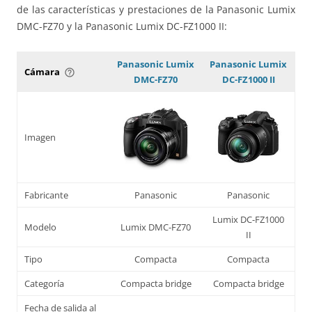
de las características y prestaciones de la Panasonic Lumix
DMC-FZ70 y la Panasonic Lumix DC-FZ1000 II:
Panasonic Lumix
Panasonic Lumix
Cámara
help_outline
DMC-FZ70
DC-FZ1000 II
Imagen
Fabricante
Panasonic
Panasonic
Lumix DC-FZ1000
Modelo
Lumix DMC-FZ70
II
Tipo
Compacta
Compacta
Categoría
Compacta bridge
Compacta bridge
Fecha de salida al