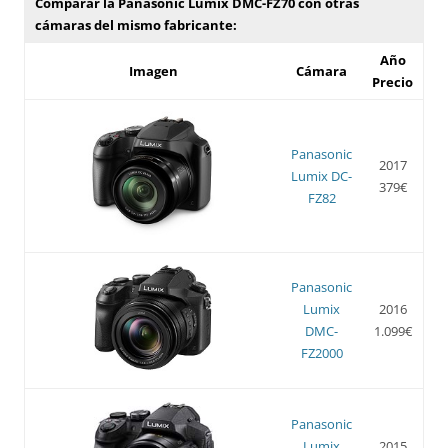
Comparar la Panasonic Lumix DMC-FZ70 con otras
cámaras del mismo fabricante:
Año
Imagen
Cámara
Precio
Panasonic
2017
Lumix DC-
379€
FZ82
Panasonic
Lumix
2016
DMC-
1.099€
FZ2000
Panasonic
Lumix
2015