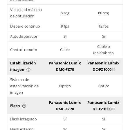
Velocidad máxima
8 seg
60 seg
de obturación
Disparo continuo
9 fps
12 fps
Autodisparador
Sí
Sí
Cable o
Control remoto
Cable
Inalámbrico
Estabilización
Panasonic Lumix
Panasonic Lumix
imagen
DMC-FZ70
DC-FZ1000 II
help_outline
Sistema de
estabilización de
Óptico
Óptico
imagen
Panasonic Lumix
Panasonic Lumix
Flash
help_outline
DMC-FZ70
DC-FZ1000 II
Flash integrado
Sí
Sí
Flash externo
No
Sí