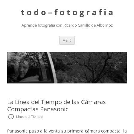
t o d o – f o t o g r a f i a
Aprende fotografía con Ricardo Carrillo de Albornoz
Saltar
Menú
al
contenido
La Línea del Tiempo de las Cámaras
Compactas Panasonic
restore
Línea del Tiempo
Panasonic puso a la venta su primera cámara compacta, la