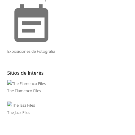
event_note
Exposiciones de Fotografía
Sitios de Interés
The Flamenco Files
The Jazz Files