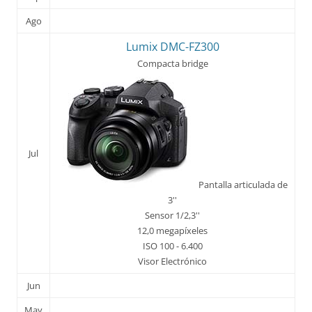
Ago
Lumix DMC-FZ300
Compacta bridge
Jul
Pantalla articulada de
3''
Sensor 1/2,3''
12,0 megapíxeles
ISO 100 - 6.400
Visor Electrónico
Jun
May