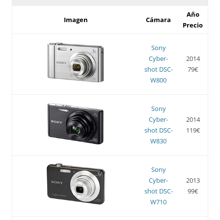
Año
Imagen
Cámara
Precio
Sony
Cyber-
2014
shot DSC-
79€
W800
Sony
Cyber-
2014
shot DSC-
119€
W830
Sony
Cyber-
2013
shot DSC-
99€
W710