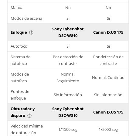
Manual
No
No
Modos de escena
Sí
Sí
Sony Cyber-shot
Enfoque
Canon IXUS 175
help_outline
DSC-W810
Autofoco
Sí
Sí
Sistema de
Por detección de
Por detección de
autofoco
contraste
contraste
Modos de
Normal,
Normal, Continuo
autofoco
Seguimiento
Puntos de
Sin información
Sin información
enfoque
Obturador y
Sony Cyber-shot
Canon IXUS 175
disparo
DSC-W810
help_outline
Velocidad mínima
1/1500 seg
1/2000 seg
de obturación