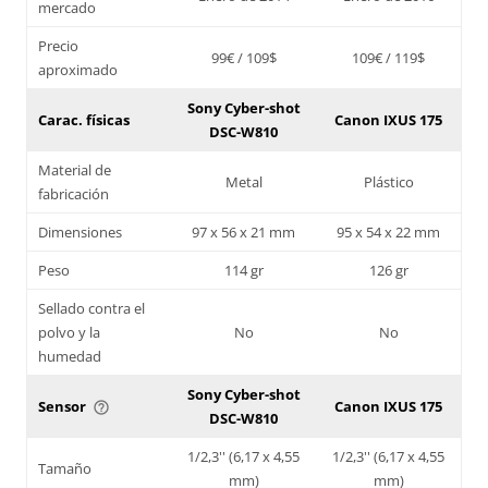
mercado
Precio
99€ / 109$
109€ / 119$
aproximado
Sony Cyber-shot
Carac. físicas
Canon IXUS 175
DSC-W810
Material de
Metal
Plástico
fabricación
Dimensiones
97 x 56 x 21 mm
95 x 54 x 22 mm
Peso
114 gr
126 gr
Sellado contra el
polvo y la
No
No
humedad
Sony Cyber-shot
Sensor
Canon IXUS 175
help_outline
DSC-W810
1/2,3'' (6,17 x 4,55
1/2,3'' (6,17 x 4,55
Tamaño
mm)
mm)