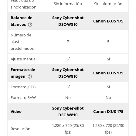
Velocidad de
Sin información
Sin información
sincronización
Balance de
Sony Cyber-shot
Canon IXUS 175
blancos
DSC-W810
help_outline
Número de
ajustes
7
5
predefinidos
Ajuste manual
Sí
Sí
Formatos de
Sony Cyber-shot
Canon IXUS 175
imagen
DSC-W810
help_outline
Formato JPEG
Sí
Sí
Formato RAW
No
No
Sony Cyber-shot
Vídeo
Canon IXUS 175
DSC-W810
1.280 x 720 (25/30
1.280 x 720 (25/30
Resolución
fps)
fps)