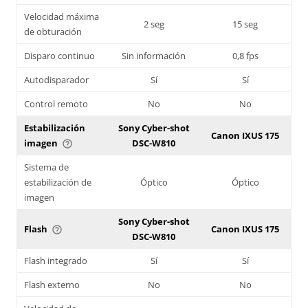
Velocidad máxima
2 seg
15 seg
de obturación
Disparo continuo
Sin información
0,8 fps
Autodisparador
Sí
Sí
Control remoto
No
No
Estabilización
Sony Cyber-shot
Canon IXUS 175
imagen
DSC-W810
help_outline
Sistema de
estabilización de
Óptico
Óptico
imagen
Sony Cyber-shot
Flash
Canon IXUS 175
help_outline
DSC-W810
Flash integrado
Sí
Sí
Flash externo
No
No