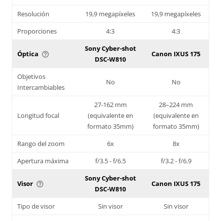
Resolución
19,9 megapíxeles
19,9 megapíxeles
Proporciones
4:3
4:3
Sony Cyber-shot
Óptica
Canon IXUS 175
help_outline
DSC-W810
Objetivos
No
No
Intercambiables
27-162 mm
28–224 mm
Longitud focal
(equivalente en
(equivalente en
formato 35mm)
formato 35mm)
Rango del zoom
6x
8x
Apertura máxima
f/3.5 - f/6.5
f/3.2 - f/6.9
Sony Cyber-shot
Visor
Canon IXUS 175
help_outline
DSC-W810
Tipo de visor
Sin visor
Sin visor