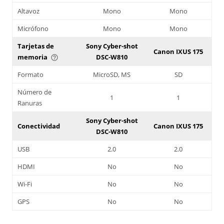
Altavoz
Mono
Mono
Micrófono
Mono
Mono
Tarjetas de
Sony Cyber-shot
Canon IXUS 175
memoria
DSC-W810
help_outline
Formato
MicroSD, MS
SD
Número de
1
1
Ranuras
Sony Cyber-shot
Conectividad
Canon IXUS 175
DSC-W810
USB
2.0
2.0
HDMI
No
No
Wi-Fi
No
No
GPS
No
No