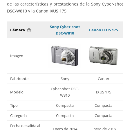
de las características y prestaciones de la Sony Cyber-shot
DSC-W810 y la Canon IXUS 175:
Sony Cyber-shot
Cámara
Canon IXUS 175
help_outline
DSC-W810
Imagen
Fabricante
Sony
Canon
Cyber-shot DSC-
Modelo
IXUS 175
W810
Tipo
Compacta
Compacta
Categoría
Compacta
Compacta
Fecha de salida al
Enero de 2014
Enero de 2016