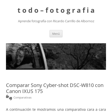
t o d o – f o t o g r a f i a
Aprende fotografía con Ricardo Carrillo de Albornoz
Saltar
Menú
al
contenido
Comparar Sony Cyber-shot DSC-W810 con
Canon IXUS 175
thumbs_up_down
Comparativas
A continuación te mostramos una comparativa cara a cara