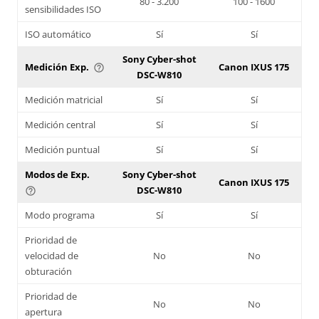
80 - 3.200
100 - 1600
sensibilidades ISO
ISO automático
Sí
Sí
Sony Cyber-shot
Medición Exp.
Canon IXUS 175
help_outline
DSC-W810
Medición matricial
Sí
Sí
Medición central
Sí
Sí
Medición puntual
Sí
Sí
Modos de Exp.
Sony Cyber-shot
Canon IXUS 175
DSC-W810
help_outline
Modo programa
Sí
Sí
Prioridad de
velocidad de
No
No
obturación
Prioridad de
No
No
apertura