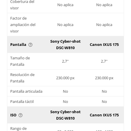
Cobertura del
No aplica
No aplica
visor
Factor de
ampliación del
No aplica
No aplica
visor
Sony Cyber-shot
Pantalla
Canon IXUS 175
help_outline
DSC-W810
Tamaño de
2,7''
2,7''
Pantalla
Resolución de
230.000 px
230.000 px
Pantalla
Pantalla articulada
No
No
Pantalla táctil
No
No
Sony Cyber-shot
ISO
Canon IXUS 175
help_outline
DSC-W810
Rango de