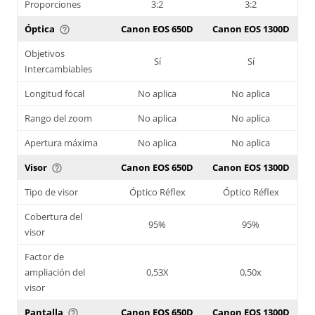
Proporciones
3:2
3:2
Óptica
Canon EOS 650D
Canon EOS 1300D
help_outline
Objetivos
Sí
Sí
Intercambiables
Longitud focal
No aplica
No aplica
Rango del zoom
No aplica
No aplica
Apertura máxima
No aplica
No aplica
Visor
Canon EOS 650D
Canon EOS 1300D
help_outline
Tipo de visor
Óptico Réflex
Óptico Réflex
Cobertura del
95%
95%
visor
Factor de
ampliación del
0,53X
0,50x
visor
Pantalla
Canon EOS 650D
Canon EOS 1300D
help_outline