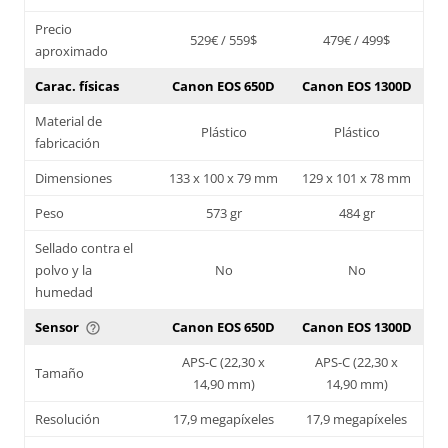
Precio
529€ / 559$
479€ / 499$
aproximado
Carac. físicas
Canon EOS 650D
Canon EOS 1300D
Material de
Plástico
Plástico
fabricación
Dimensiones
133 x 100 x 79 mm
129 x 101 x 78 mm
Peso
573 gr
484 gr
Sellado contra el
polvo y la
No
No
humedad
Sensor
Canon EOS 650D
Canon EOS 1300D
help_outline
APS-C (22,30 x
APS-C (22,30 x
Tamaño
14,90 mm)
14,90 mm)
Resolución
17,9 megapíxeles
17,9 megapíxeles