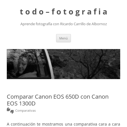
t o d o – f o t o g r a f i a
Aprende fotografía con Ricardo Carrillo de Albornoz
Saltar
Menú
al
contenido
Comparar Canon EOS 650D con Canon
EOS 1300D
thumbs_up_down
Comparativas
A continuación te mostramos una comparativa cara a cara