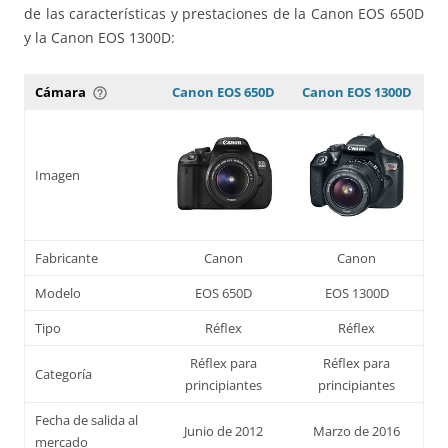
de las características y prestaciones de la Canon EOS 650D
y la Canon EOS 1300D:
Cámara
Canon EOS 650D
Canon EOS 1300D
help_outline
Imagen
Fabricante
Canon
Canon
Modelo
EOS 650D
EOS 1300D
Tipo
Réflex
Réflex
Réflex para
Réflex para
Categoría
principiantes
principiantes
Fecha de salida al
Junio de 2012
Marzo de 2016
mercado