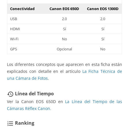
Conectividad
Canon EOS 650D
Canon EOS 1300D
USB
2.0
2.0
HDMI
Sí
Sí
Wi-Fi
No
Sí
GPS
Opcional
No
Los diferentes conceptos que aparecen en esta ficha están
explicados con detalle en el artículo
La Ficha Técnica de
una Cámara de Fotos
.
Línea del Tiempo
restore
Ver la Canon EOS 650D en
La Línea del Tiempo de las
Cámaras Réflex Canon.
Ranking
format_list_numbered