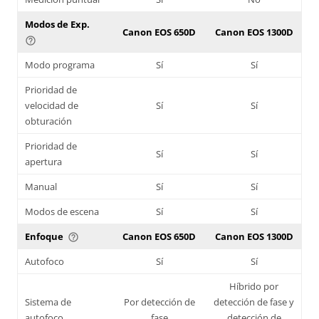
Modos de Exp.
Canon EOS 650D
Canon EOS 1300D
help_outline
Modo programa
Sí
Sí
Prioridad de
velocidad de
Sí
Sí
obturación
Prioridad de
Sí
Sí
apertura
Manual
Sí
Sí
Modos de escena
Sí
Sí
Enfoque
Canon EOS 650D
Canon EOS 1300D
help_outline
Autofoco
Sí
Sí
Híbrido por
Sistema de
Por detección de
detección de fase y
autofoco
fase
detección de