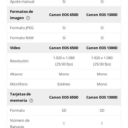
Ajuste manual
Sí
Sí
Formatos de
Canon EOS 650D
Canon EOS 1300D
imagen
help_outline
Formato JPEG
Sí
Sí
Formato RAW
Sí
Sí
Vídeo
Canon EOS 650D
Canon EOS 1300D
1.920 x 1.080
1.920 x 1.080
Resolución
(25/30 fps)
(25/30 fps)
Altavoz
Mono
Mono
Micrófono
Estéreo
Mono
Tarjetas de
Canon EOS 650D
Canon EOS 1300D
memoria
help_outline
Formato
SD
SD
Número de
1
1
Ranuras