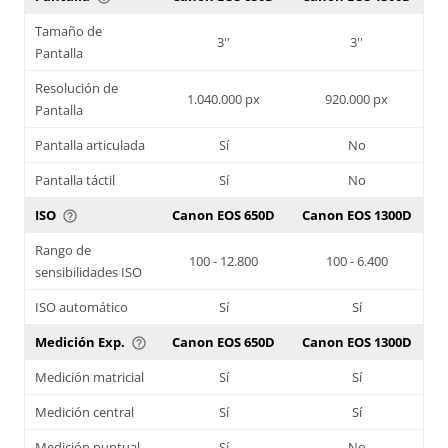
Tamaño de
3''
3''
Pantalla
Resolución de
1.040.000 px
920.000 px
Pantalla
Pantalla articulada
Sí
No
Pantalla táctil
Sí
No
ISO
Canon EOS 650D
Canon EOS 1300D
help_outline
Rango de
100 - 12.800
100 - 6.400
sensibilidades ISO
ISO automático
Sí
Sí
Medición Exp.
Canon EOS 650D
Canon EOS 1300D
help_outline
Medición matricial
Sí
Sí
Medición central
Sí
Sí
Medición puntual
Sí
No