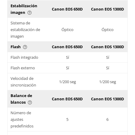
Estabilización
Canon EOS 650D
Canon EOS 1300D
imagen
help_outline
Sistema de
estabilización de
Óptico
Óptico
imagen
Flash
Canon EOS 650D
Canon EOS 1300D
help_outline
Flash integrado
Sí
Sí
Flash externo
Sí
Sí
Velocidad de
1/200 seg
1/200 seg
sincronización
Balance de
Canon EOS 650D
Canon EOS 1300D
blancos
help_outline
Número de
ajustes
5
6
predefinidos