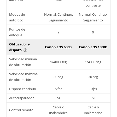
contraste
Modos de
Normal, Continuo,
Normal, Continuo,
autofoco
Seguimiento
Seguimiento
Puntos de
9
9
enfoque
Obturador y
Canon EOS 650D
Canon EOS 1300D
disparo
help_outline
Velocidad mínima
1/4000 seg
1/4000 seg
de obturación
Velocidad máxima
30 seg
30 seg
de obturación
Disparo continuo
5 fps
3 fps
Autodisparador
Sí
Sí
Cable o
Cable o
Control remoto
Inalámbrico
Inalámbrico