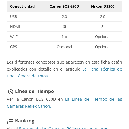
Conectividad
Canon EOS 650D
Nikon D3300
USB
2.0
2.0
HDMI
Sí
Sí
Wi-Fi
No
Opcional
GPS
Opcional
Opcional
Los diferentes conceptos que aparecen en esta ficha están
explicados con detalle en el artículo
La Ficha Técnica de
una Cámara de Fotos
.
Línea del Tiempo
restore
Ver la Canon EOS 650D en
La Línea del Tiempo de las
Cámaras Réflex Canon.
Ranking
format_list_numbered
Ver el
Ranking de las Cámaras Réflex más populares