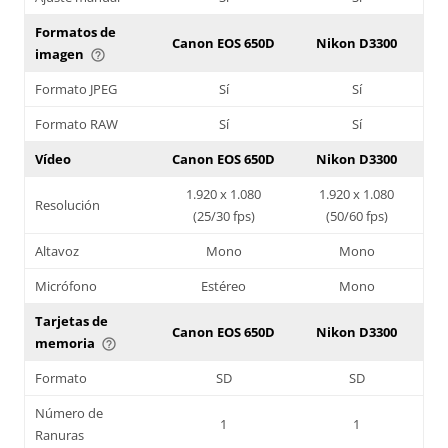
Formatos de
Canon EOS 650D
Nikon D3300
imagen
help_outline
Formato JPEG
Sí
Sí
Formato RAW
Sí
Sí
Vídeo
Canon EOS 650D
Nikon D3300
1.920 x 1.080
1.920 x 1.080
Resolución
(25/30 fps)
(50/60 fps)
Altavoz
Mono
Mono
Micrófono
Estéreo
Mono
Tarjetas de
Canon EOS 650D
Nikon D3300
memoria
help_outline
Formato
SD
SD
Número de
1
1
Ranuras