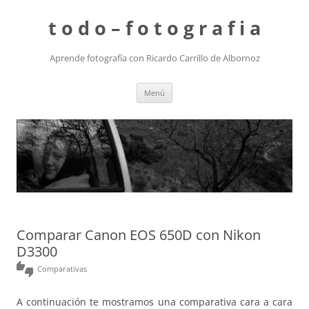
t o d o – f o t o g r a f i a
Aprende fotografía con Ricardo Carrillo de Albornoz
Saltar
Menú
al
contenido
Comparar Canon EOS 650D con Nikon
D3300
thumbs_up_down
Comparativas
A continuación te mostramos una comparativa cara a cara