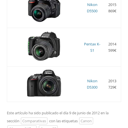
Nikon
2015
D5500
869€
Pentax K-
2014
S1
599€
Nikon
2013
D5300
729€
Este artículo ha sido publicado el día 9 de junio de 2012 en la
sección
Comparativas
con las etiquetas
Canon