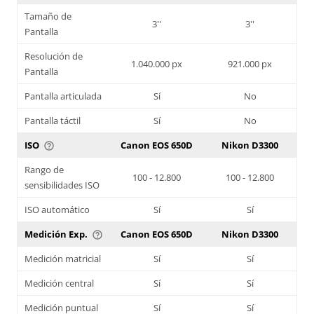
Tamaño de
3''
3''
Pantalla
Resolución de
1.040.000 px
921.000 px
Pantalla
Pantalla articulada
Sí
No
Pantalla táctil
Sí
No
ISO
Canon EOS 650D
Nikon D3300
help_outline
Rango de
100 - 12.800
100 - 12.800
sensibilidades ISO
ISO automático
Sí
Sí
Medición Exp.
Canon EOS 650D
Nikon D3300
help_outline
Medición matricial
Sí
Sí
Medición central
Sí
Sí
Medición puntual
Sí
Sí