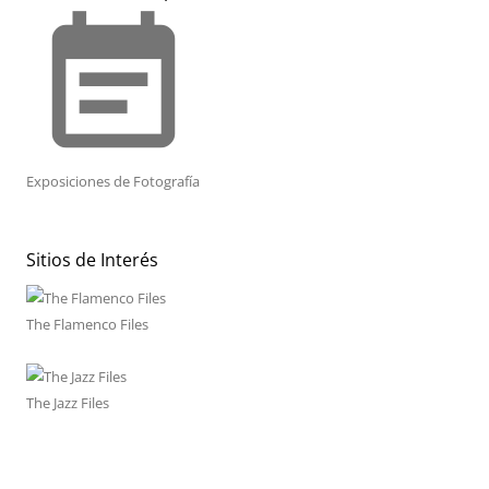
event_note
Exposiciones de Fotografía
Sitios de Interés
The Flamenco Files
The Jazz Files