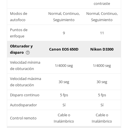
contraste
Modos de
Normal, Continuo,
Normal, Continuo,
autofoco
Seguimiento
Seguimiento
Puntos de
9
11
enfoque
Obturador y
Canon EOS 650D
Nikon D3300
disparo
help_outline
Velocidad mínima
1/4000 seg
1/4000 seg
de obturación
Velocidad máxima
30 seg
30 seg
de obturación
Disparo continuo
5 fps
5 fps
Autodisparador
Sí
Sí
Cable o
Cable o
Control remoto
Inalámbrico
Inalámbrico