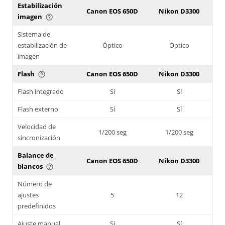
Estabilización
Canon EOS 650D
Nikon D3300
imagen
help_outline
Sistema de
estabilización de
Óptico
Óptico
imagen
Flash
Canon EOS 650D
Nikon D3300
help_outline
Flash integrado
Sí
Sí
Flash externo
Sí
Sí
Velocidad de
1/200 seg
1/200 seg
sincronización
Balance de
Canon EOS 650D
Nikon D3300
blancos
help_outline
Número de
ajustes
5
12
predefinidos
Ajuste manual
Sí
Sí