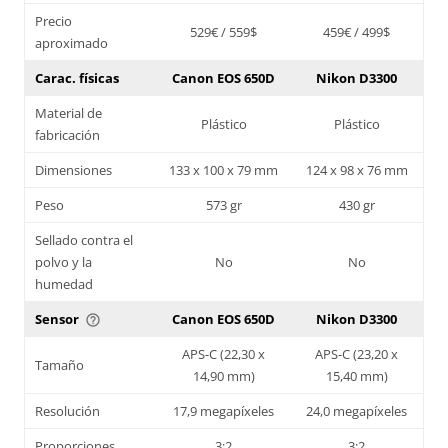
Precio
529€ / 559$
459€ / 499$
aproximado
Carac. físicas
Canon EOS 650D
Nikon D3300
Material de
Plástico
Plástico
fabricación
Dimensiones
133 x 100 x 79 mm
124 x 98 x 76 mm
Peso
573 gr
430 gr
Sellado contra el
polvo y la
No
No
humedad
Sensor
Canon EOS 650D
Nikon D3300
help_outline
APS-C (22,30 x
APS-C (23,20 x
Tamaño
14,90 mm)
15,40 mm)
Resolución
17,9 megapíxeles
24,0 megapíxeles
Proporciones
3:2
3:2