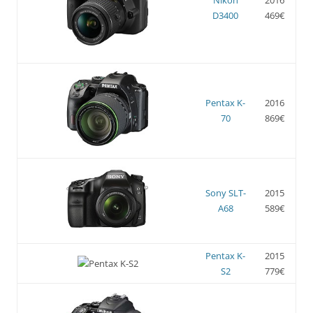
D3400
469€
Pentax K-
2016
70
869€
Sony SLT-
2015
A68
589€
Pentax K-
2015
S2
779€