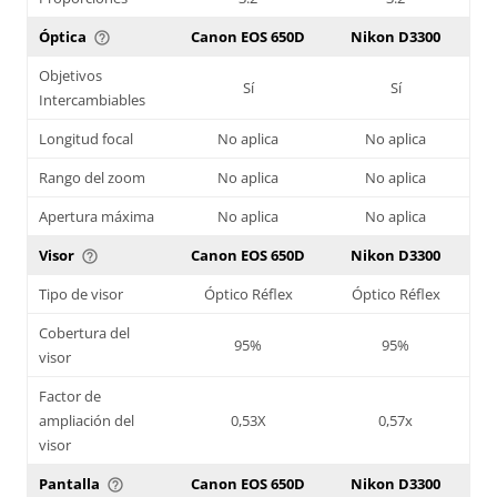
Óptica
Canon EOS 650D
Nikon D3300
help_outline
Objetivos
Sí
Sí
Intercambiables
Longitud focal
No aplica
No aplica
Rango del zoom
No aplica
No aplica
Apertura máxima
No aplica
No aplica
Visor
Canon EOS 650D
Nikon D3300
help_outline
Tipo de visor
Óptico Réflex
Óptico Réflex
Cobertura del
95%
95%
visor
Factor de
ampliación del
0,53X
0,57x
visor
Pantalla
Canon EOS 650D
Nikon D3300
help_outline