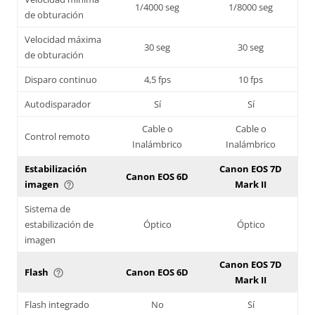
1/4000 seg
1/8000 seg
de obturación
Velocidad máxima
30 seg
30 seg
de obturación
Disparo continuo
4,5 fps
10 fps
Autodisparador
Sí
Sí
Cable o
Cable o
Control remoto
Inalámbrico
Inalámbrico
Estabilización
Canon EOS 7D
Canon EOS 6D
imagen
Mark II
help_outline
Sistema de
estabilización de
Óptico
Óptico
imagen
Canon EOS 7D
Flash
Canon EOS 6D
help_outline
Mark II
Flash integrado
No
Sí