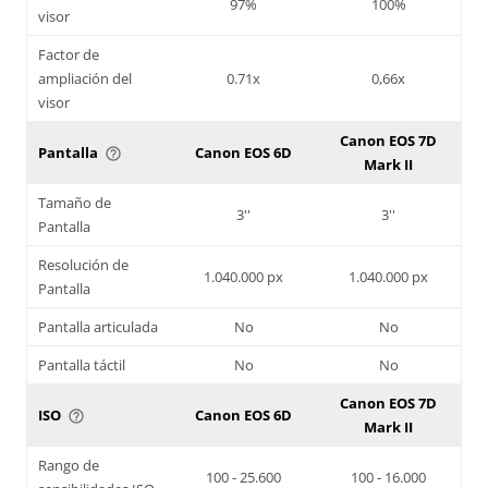
97%
100%
visor
Factor de
ampliación del
0.71x
0,66x
visor
Canon EOS 7D
Pantalla
Canon EOS 6D
help_outline
Mark II
Tamaño de
3''
3''
Pantalla
Resolución de
1.040.000 px
1.040.000 px
Pantalla
Pantalla articulada
No
No
Pantalla táctil
No
No
Canon EOS 7D
ISO
Canon EOS 6D
help_outline
Mark II
Rango de
100 - 25.600
100 - 16.000