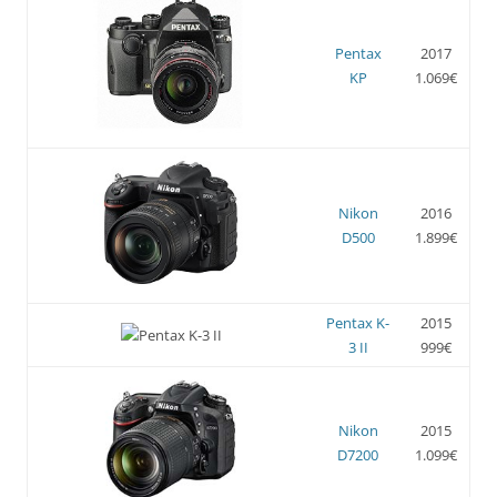
Pentax
2017
KP
1.069€
Nikon
2016
D500
1.899€
Pentax K-
2015
3 II
999€
Nikon
2015
D7200
1.099€