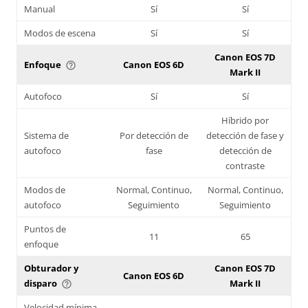
Manual
Sí
Sí
Modos de escena
Sí
Sí
Canon EOS 7D
Enfoque
Canon EOS 6D
help_outline
Mark II
Autofoco
Sí
Sí
Híbrido por
Sistema de
Por detección de
detección de fase y
autofoco
fase
detección de
contraste
Modos de
Normal, Continuo,
Normal, Continuo,
autofoco
Seguimiento
Seguimiento
Puntos de
11
65
enfoque
Obturador y
Canon EOS 7D
Canon EOS 6D
disparo
Mark II
help_outline
Velocidad mínima