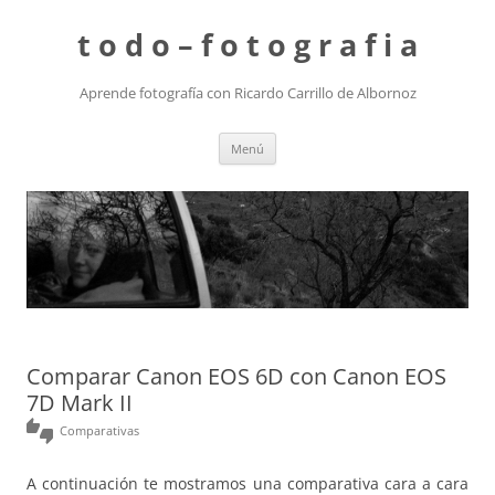
t o d o – f o t o g r a f i a
Aprende fotografía con Ricardo Carrillo de Albornoz
Saltar
Menú
al
contenido
Comparar Canon EOS 6D con Canon EOS
7D Mark II
thumbs_up_down
Comparativas
A continuación te mostramos una comparativa cara a cara