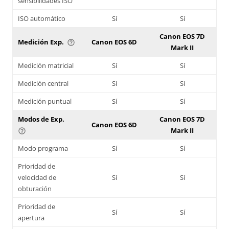
sensibilidades ISO
ISO automático
Sí
Sí
Canon EOS 7D
Medición Exp.
Canon EOS 6D
help_outline
Mark II
Medición matricial
Sí
Sí
Medición central
Sí
Sí
Medición puntual
Sí
Sí
Modos de Exp.
Canon EOS 7D
Canon EOS 6D
Mark II
help_outline
Modo programa
Sí
Sí
Prioridad de
velocidad de
Sí
Sí
obturación
Prioridad de
Sí
Sí
apertura