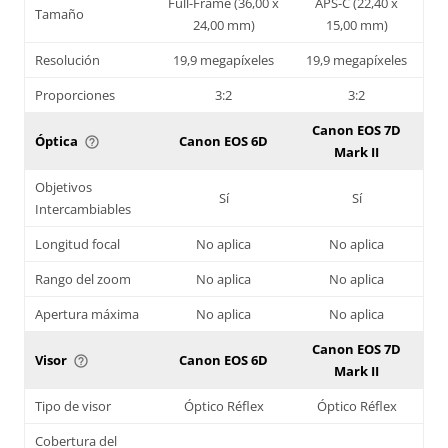
Full-Frame (36,00 x
APS-C (22,40 x
Tamaño
24,00 mm)
15,00 mm)
Resolución
19,9 megapíxeles
19,9 megapíxeles
Proporciones
3:2
3:2
Canon EOS 7D
Óptica
Canon EOS 6D
help_outline
Mark II
Objetivos
Sí
Sí
Intercambiables
Longitud focal
No aplica
No aplica
Rango del zoom
No aplica
No aplica
Apertura máxima
No aplica
No aplica
Canon EOS 7D
Visor
Canon EOS 6D
help_outline
Mark II
Tipo de visor
Óptico Réflex
Óptico Réflex
Cobertura del