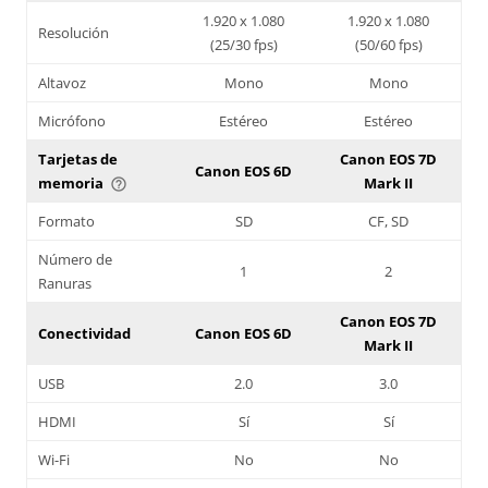
1.920 x 1.080
1.920 x 1.080
Resolución
(25/30 fps)
(50/60 fps)
Altavoz
Mono
Mono
Micrófono
Estéreo
Estéreo
Tarjetas de
Canon EOS 7D
Canon EOS 6D
memoria
Mark II
help_outline
Formato
SD
CF, SD
Número de
1
2
Ranuras
Canon EOS 7D
Conectividad
Canon EOS 6D
Mark II
USB
2.0
3.0
HDMI
Sí
Sí
Wi-Fi
No
No