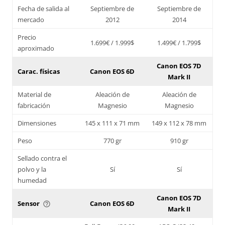
Fecha de salida al
Septiembre de
Septiembre de
mercado
2012
2014
Precio
1.699€ / 1.999$
1.499€ / 1.799$
aproximado
Canon EOS 7D
Carac. físicas
Canon EOS 6D
Mark II
Material de
Aleación de
Aleación de
fabricación
Magnesio
Magnesio
Dimensiones
145 x 111 x 71 mm
149 x 112 x 78 mm
Peso
770 gr
910 gr
Sellado contra el
polvo y la
Sí
Sí
humedad
Canon EOS 7D
Sensor
Canon EOS 6D
help_outline
Mark II