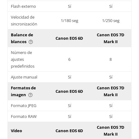
Flash externo
Sí
Sí
Velocidad de
1/180 seg
1/250 seg
sincronización
Balance de
Canon EOS 7D
Canon EOS 6D
blancos
Mark II
help_outline
Número de
ajustes
6
8
predefinidos
Ajuste manual
Sí
Sí
Formatos de
Canon EOS 7D
Canon EOS 6D
imagen
Mark II
help_outline
Formato JPEG
Sí
Sí
Formato RAW
Sí
Sí
Canon EOS 7D
Vídeo
Canon EOS 6D
Mark II