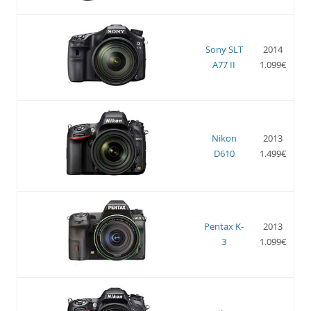
Sony SLT
2014
A77 II
1.099€
Nikon
2013
D610
1.499€
Pentax K-
2013
3
1.099€