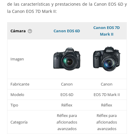
de las características y prestaciones de la Canon EOS 6D y
la Canon EOS 7D Mark II:
Canon EOS 7D
Cámara
Canon EOS 6D
help_outline
Mark II
Imagen
Fabricante
Canon
Canon
Modelo
EOS 6D
EOS 7D Mark II
Tipo
Réflex
Réflex
Réflex para
Réflex para
Categoría
aficionados
aficionados
avanzados
avanzados