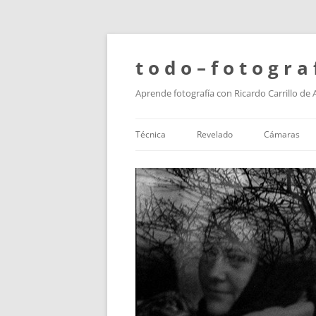
t o d o – f o t o g r a 
Aprende fotografía con Ricardo Carrillo de
Técnica
Revelado
Cámaras