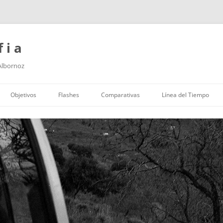
f i a
 Albornoz
Saltar
al
Objetivos
Flashes
Comparativas
Línea del Tiempo
contenido