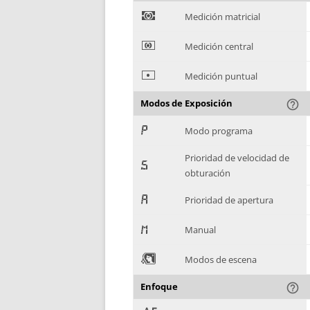
)
Medición matricial
*
Medición central
+
Medición puntual
Modos de Exposición
help_outline
,
Modo programa
Prioridad de velocidad de
-
obturación
.
Prioridad de apertura
/
Manual
0
Modos de escena
Enfoque
help_outline