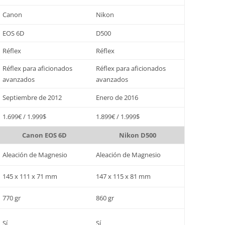
Canon
Nikon
EOS 6D
D500
Réflex
Réflex
Réflex para aficionados
Réflex para aficionados
avanzados
avanzados
Septiembre de 2012
Enero de 2016
1.699€ / 1.999$
1.899€ / 1.999$
Canon EOS 6D
Nikon D500
Aleación de Magnesio
Aleación de Magnesio
145 x 111 x 71 mm
147 x 115 x 81 mm
770 gr
860 gr
Sí
Sí