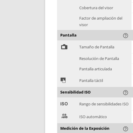
Cobertura del visor
Factor de ampliación del
visor
Pantalla
help_outline
%
Tamaño de Pantalla
Resolución de Pantalla
Pantalla articulada
&
Pantalla táctil
Sensibilidad ISO
help_outline
'
Rango de sensibilidades ISO
(
ISO automático
Medición de la Exposición
help_outline