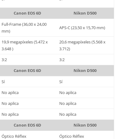
Canon EOS 6D
Nikon D500
Full-Frame (36,00 x 24,00
APS-C (23,50 x 15,70 mm)
mm)
19,9 megapíxeles (5.472 x
20,6 megapíxeles (5.568 x
3.648 )
3.712)
3:2
3:2
Canon EOS 6D
Nikon D500
Sí
Sí
No aplica
No aplica
No aplica
No aplica
No aplica
No aplica
Canon EOS 6D
Nikon D500
Óptico Réflex
Óptico Réflex