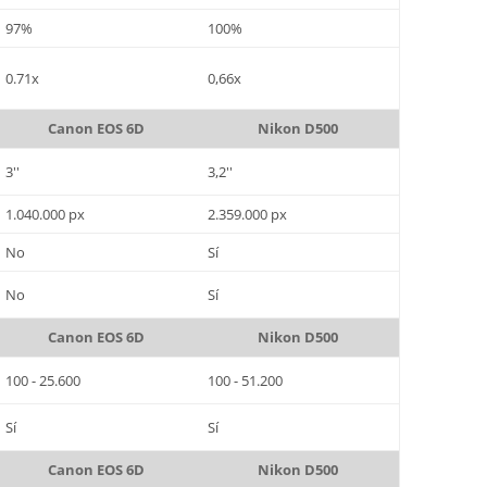
97%
100%
0.71x
0,66x
Canon EOS 6D
Nikon D500
3''
3,2''
1.040.000 px
2.359.000 px
No
Sí
No
Sí
Canon EOS 6D
Nikon D500
100 - 25.600
100 - 51.200
Sí
Sí
Canon EOS 6D
Nikon D500