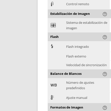
3
Control remoto
Estabilización de Imagen
help_outline
Sistema de estabilización de
F
imagen
Flash
help_outline
7
Flash integrado
Flash externo
Velocidad de sincronización
Balance de Blancos
help_outline
Número de ajustes
9
predefinidos
E
Ajuste manual
Formatos de Imagen
help_outline