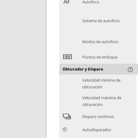
1
Autofoco
Sistema de autofoco
Modos de autofoco
2
Puntos de enfoque
Obturador y Disparo
help_outline
Velocidad mínima de
obturación
Velocidad máxima de
obturación
4
Disparo continuo
6
Autodisparador