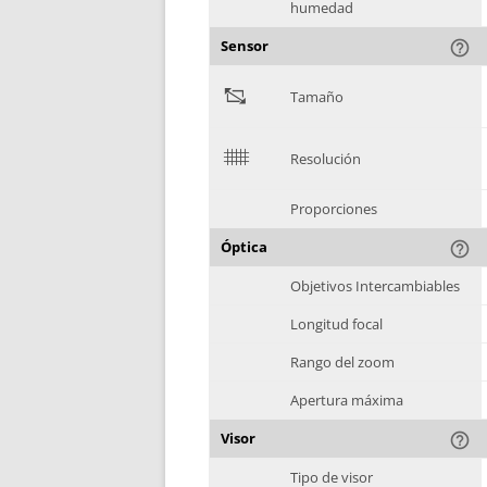
humedad
Sensor
help_outline
"
Tamaño
$
Resolución
Proporciones
Óptica
help_outline
Objetivos Intercambiables
Longitud focal
Rango del zoom
Apertura máxima
Visor
help_outline
Tipo de visor