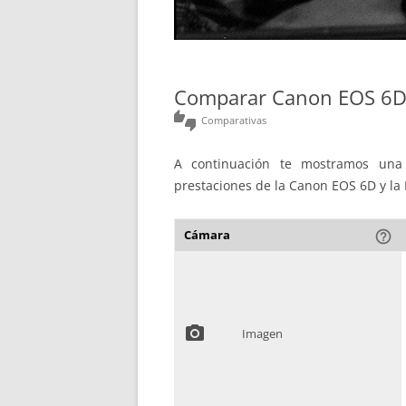
Comparar Canon EOS 6D
thumbs_up_down
Comparativas
A continuación te mostramos una 
prestaciones de la Canon EOS 6D y la
Cámara
help_outline
photo_camera
Imagen