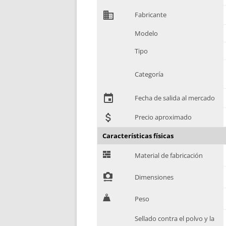
domain
Fabricante
Modelo
Tipo
Categoría
event
Fecha de salida al mercado
attach_money
Precio aproximado
Características físicas
G
Material de fabricación
!
Dimensiones
H
Peso
Sellado contra el polvo y la