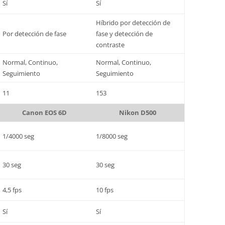
Sí
Sí
Híbrido por detección de
Por detección de fase
fase y detección de
contraste
Normal, Continuo,
Normal, Continuo,
Seguimiento
Seguimiento
11
153
Canon EOS 6D
Nikon D500
1/4000 seg
1/8000 seg
30 seg
30 seg
4,5 fps
10 fps
Sí
Sí