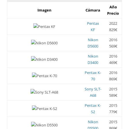
Año
Imagen
Cámara
Precio
Pentax
2022
KF
829€
Nikon
2016
D5600
569€
Nikon
2016
D3400
469€
Pentax K-
2016
70
869€
Sony SLT-
2015
A68
589€
Pentax K-
2015
S2
779€
Nikon
2015
D5500
869€