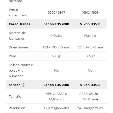
mercado
Precio
599€ / 939$
469€ / 499$
aproximado
Carac. físicas
Canon EOS 700D
Nikon D3500
Material de
Plástico
Plástico
fabricación
Dimensiones
133 x 100 x 79 mm
124 x 97 x 70 mm
Peso
580 gr
365 gr
Sellado contra el
polvo y la
No
No
humedad
Sensor
Canon EOS 700D
Nikon D3500
help_outline
APS-C (22,30 x
APS-C (23,50 x
Tamaño
14,90 mm)
15,60 mm)
Resolución
17,9 megapíxeles
24,0 megapíxeles