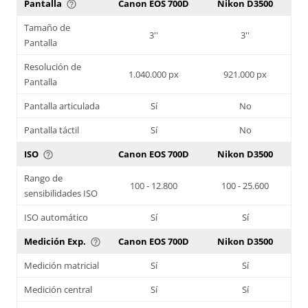
Pantalla
Canon EOS 700D
Nikon D3500
help_outline
Tamaño de
3''
3''
Pantalla
Resolución de
1.040.000 px
921.000 px
Pantalla
Pantalla articulada
Sí
No
Pantalla táctil
Sí
No
ISO
Canon EOS 700D
Nikon D3500
help_outline
Rango de
100 - 12.800
100 - 25.600
sensibilidades ISO
ISO automático
Sí
Sí
Medición Exp.
Canon EOS 700D
Nikon D3500
help_outline
Medición matricial
Sí
Sí
Medición central
Sí
Sí