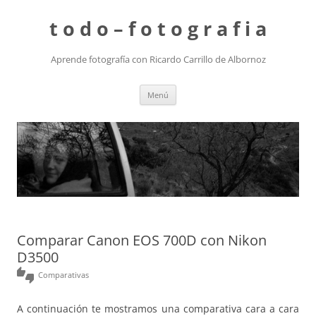
t o d o – f o t o g r a f i a
Aprende fotografía con Ricardo Carrillo de Albornoz
Saltar
Menú
al
contenido
Comparar Canon EOS 700D con Nikon
D3500
thumbs_up_down
Comparativas
A continuación te mostramos una comparativa cara a cara