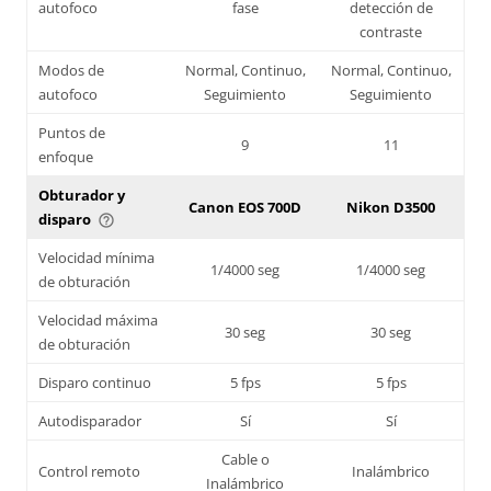
autofoco
fase
detección de
contraste
Modos de
Normal, Continuo,
Normal, Continuo,
autofoco
Seguimiento
Seguimiento
Puntos de
9
11
enfoque
Obturador y
Canon EOS 700D
Nikon D3500
disparo
help_outline
Velocidad mínima
1/4000 seg
1/4000 seg
de obturación
Velocidad máxima
30 seg
30 seg
de obturación
Disparo continuo
5 fps
5 fps
Autodisparador
Sí
Sí
Cable o
Control remoto
Inalámbrico
Inalámbrico