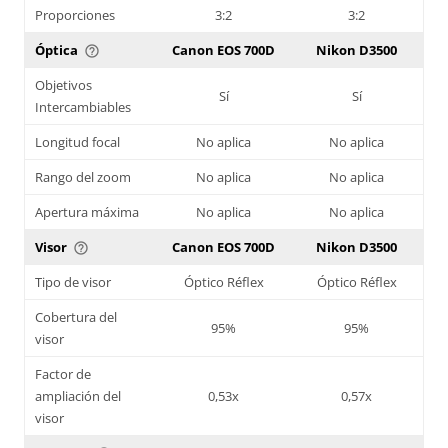
Proporciones
3:2
3:2
Óptica
Canon EOS 700D
Nikon D3500
help_outline
Objetivos
Sí
Sí
Intercambiables
Longitud focal
No aplica
No aplica
Rango del zoom
No aplica
No aplica
Apertura máxima
No aplica
No aplica
Visor
Canon EOS 700D
Nikon D3500
help_outline
Tipo de visor
Óptico Réflex
Óptico Réflex
Cobertura del
95%
95%
visor
Factor de
ampliación del
0,53x
0,57x
visor