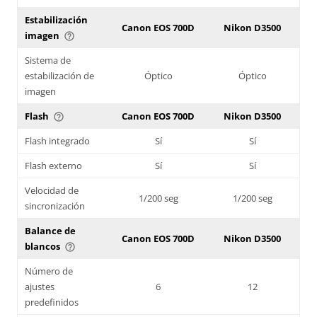
Estabilización
Canon EOS 700D
Nikon D3500
imagen
help_outline
Sistema de
estabilización de
Óptico
Óptico
imagen
Flash
Canon EOS 700D
Nikon D3500
help_outline
Flash integrado
Sí
Sí
Flash externo
Sí
Sí
Velocidad de
1/200 seg
1/200 seg
sincronización
Balance de
Canon EOS 700D
Nikon D3500
blancos
help_outline
Número de
ajustes
6
12
predefinidos