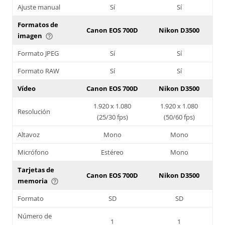
Ajuste manual
Sí
Sí
Formatos de
Canon EOS 700D
Nikon D3500
imagen
help_outline
Formato JPEG
Sí
Sí
Formato RAW
Sí
Sí
Vídeo
Canon EOS 700D
Nikon D3500
1.920 x 1.080
1.920 x 1.080
Resolución
(25/30 fps)
(50/60 fps)
Altavoz
Mono
Mono
Micrófono
Estéreo
Mono
Tarjetas de
Canon EOS 700D
Nikon D3500
memoria
help_outline
Formato
SD
SD
Número de
1
1