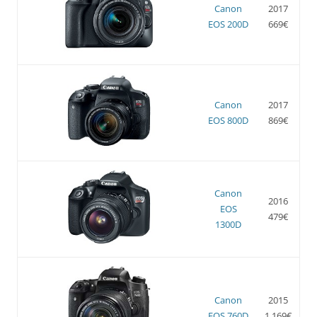
Canon
2017
EOS 200D
669€
Canon
2017
EOS 800D
869€
Canon
2016
EOS
479€
1300D
Canon
2015
EOS 760D
1.169€