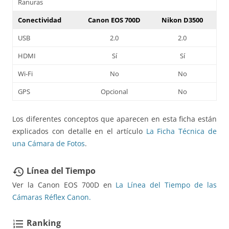
Ranuras
Conectividad
Canon EOS 700D
Nikon D3500
USB
2.0
2.0
HDMI
Sí
Sí
Wi-Fi
No
No
GPS
Opcional
No
Los diferentes conceptos que aparecen en esta ficha están
explicados con detalle en el artículo
La Ficha Técnica de
una Cámara de Fotos
.
Línea del Tiempo
restore
Ver la Canon EOS 700D en
La Línea del Tiempo de las
Cámaras Réflex Canon.
Ranking
format_list_numbered