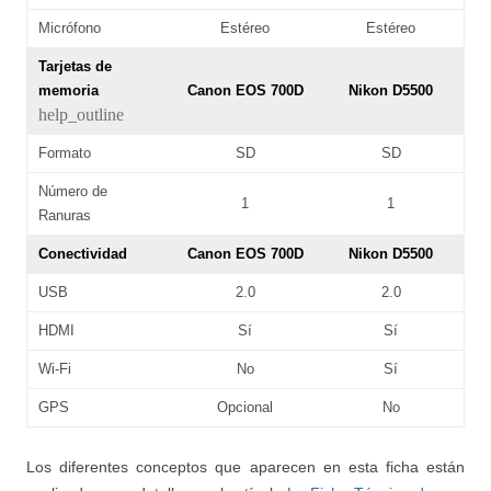
Micrófono
Estéreo
Estéreo
Tarjetas de
memoria
Canon EOS 700D
Nikon D5500
help_outline
Formato
SD
SD
Número de
1
1
Ranuras
Conectividad
Canon EOS 700D
Nikon D5500
USB
2.0
2.0
HDMI
Sí
Sí
Wi-Fi
No
Sí
GPS
Opcional
No
Los diferentes conceptos que aparecen en esta ficha están