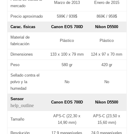
Marzo de 2013
Enero de 2015
mercado
Precio aproximado
599€ / 939$
869€ / 959$
Carac. físicas
Canon EOS 700D
Nikon D5500
Material de
Plástico
Plástico
fabricación
Dimensiones
133 x 100 x 79 mm
124 x 97 x 70 mm
Peso
580 gr
420 gr
Sellado contra el
polvo y la
No
No
humedad
Sensor
Canon EOS 700D
Nikon D5500
help_outline
APS-C (22,30 x
APS-C (23,50 x
Tamaño
14,90 mm)
15,60 mm)
Resolución
17,9 megapíxeles
24,0 megapíxeles