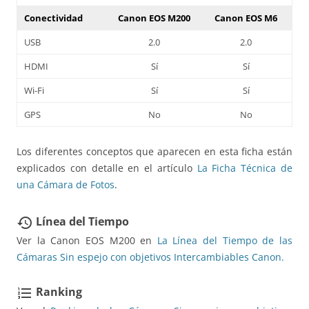
Conectividad
Canon EOS M200
Canon EOS M6
USB
2.0
2.0
HDMI
Sí
Sí
Wi-Fi
Sí
Sí
GPS
No
No
Los diferentes conceptos que aparecen en esta ficha están
explicados con detalle en el artículo
La Ficha Técnica de
una Cámara de Fotos
.
Línea del Tiempo
restore
Ver la Canon EOS M200 en
La Línea del Tiempo de las
Cámaras Sin espejo con objetivos Intercambiables Canon.
Ranking
format_list_numbered