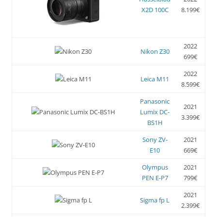
X2D 100C
8.199€
2022
Nikon Z30
699€
2022
Leica M11
8.599€
Panasonic
2021
Lumix DC-
3.399€
BS1H
Sony ZV-
2021
E10
669€
Olympus
2021
PEN E-P7
799€
2021
Sigma fp L
2.399€