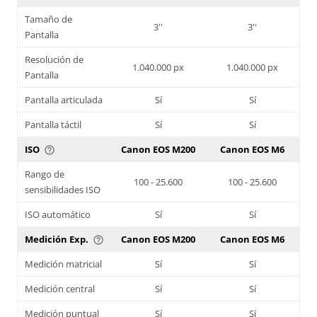
Tamaño de
3''
3''
Pantalla
Resolución de
1.040.000 px
1.040.000 px
Pantalla
Pantalla articulada
Sí
Sí
Pantalla táctil
Sí
Sí
ISO
Canon EOS M200
Canon EOS M6
help_outline
Rango de
100 - 25.600
100 - 25.600
sensibilidades ISO
ISO automático
Sí
Sí
Medición Exp.
Canon EOS M200
Canon EOS M6
help_outline
Medición matricial
Sí
Sí
Medición central
Sí
Sí
Medición puntual
Sí
Sí