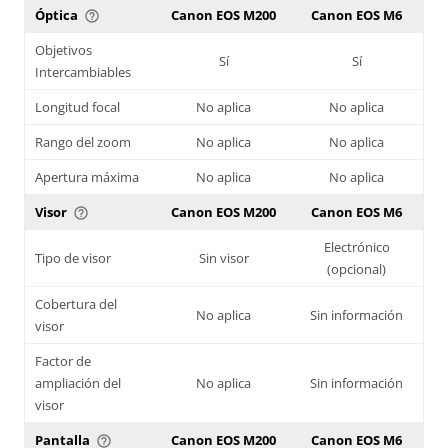
Óptica
Canon EOS M200
Canon EOS M6
help_outline
Objetivos
Sí
Sí
Intercambiables
Longitud focal
No aplica
No aplica
Rango del zoom
No aplica
No aplica
Apertura máxima
No aplica
No aplica
Visor
Canon EOS M200
Canon EOS M6
help_outline
Electrónico
Tipo de visor
Sin visor
(opcional)
Cobertura del
No aplica
Sin información
visor
Factor de
ampliación del
No aplica
Sin información
visor
Pantalla
Canon EOS M200
Canon EOS M6
help_outline