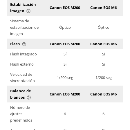
Estabilización
Canon EOS M200
Canon EOS M6
imagen
help_outline
Sistema de
estabilización de
Óptico
Óptico
imagen
Flash
Canon EOS M200
Canon EOS M6
help_outline
Flash integrado
Sí
Sí
Flash externo
Sí
Sí
Velocidad de
1/200 seg
1/200 seg
sincronización
Balance de
Canon EOS M200
Canon EOS M6
blancos
help_outline
Número de
ajustes
6
6
predefinidos