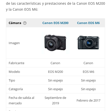
de las características y prestaciones de la Canon EOS M200
y la Canon EOS M6:
Cámara
Canon EOS M200
Canon EOS M6
help_outline
Imagen
Fabricante
Canon
Canon
Modelo
EOS M200
EOS M6
Tipo
Sin espejo
Sin espejo
Categoría
Sin espejo
Sin espejo
Fecha de salida al
Septiembre de
Febrero de 2017
mercado
2019