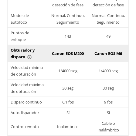
detección de fase
detección de fase
Modos de
Normal, Continuo,
Normal, Continuo,
autofoco
Seguimiento
Seguimiento
Puntos de
143
49
enfoque
Obturador y
Canon EOS M200
Canon EOS M6
disparo
help_outline
Velocidad mínima
1/4000 seg
1/4000 seg
de obturación
Velocidad máxima
30 seg
30 seg
de obturación
Disparo continuo
6,1 fps
9 fps
Autodisparador
Sí
Sí
Cable o
Control remoto
Inalámbrico
Inalámbrico