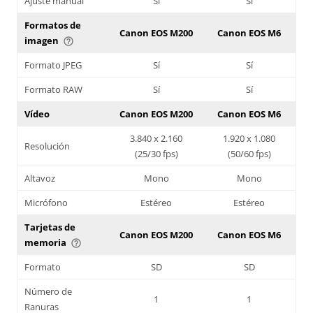
Ajuste manual
Sí
Sí
Formatos de
Canon EOS M200
Canon EOS M6
imagen
help_outline
Formato JPEG
Sí
Sí
Formato RAW
Sí
Sí
Vídeo
Canon EOS M200
Canon EOS M6
3.840 x 2.160
1.920 x 1.080
Resolución
(25/30 fps)
(50/60 fps)
Altavoz
Mono
Mono
Micrófono
Estéreo
Estéreo
Tarjetas de
Canon EOS M200
Canon EOS M6
memoria
help_outline
Formato
SD
SD
Número de
1
1
Ranuras