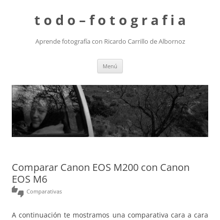
t o d o – f o t o g r a f i a
Aprende fotografía con Ricardo Carrillo de Albornoz
Saltar
Menú
al
contenido
Comparar Canon EOS M200 con Canon
EOS M6
thumbs_up_down
Comparativas
A continuación te mostramos una comparativa cara a cara