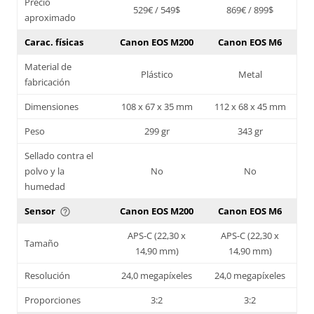
Precio
529€ / 549$
869€ / 899$
aproximado
Carac. físicas
Canon EOS M200
Canon EOS M6
Material de
Plástico
Metal
fabricación
Dimensiones
108 x 67 x 35 mm
112 x 68 x 45 mm
Peso
299 gr
343 gr
Sellado contra el
polvo y la
No
No
humedad
Sensor
Canon EOS M200
Canon EOS M6
help_outline
APS-C (22,30 x
APS-C (22,30 x
Tamaño
14,90 mm)
14,90 mm)
Resolución
24,0 megapíxeles
24,0 megapíxeles
Proporciones
3:2
3:2