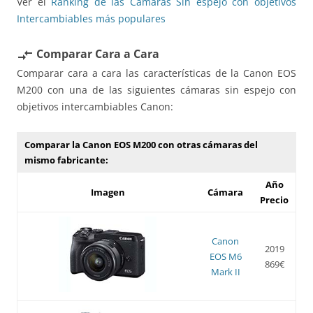
Ver el
Ranking de las Cámaras Sin espejo con objetivos
Intercambiables más populares
Comparar Cara a Cara
compare_arrows
Comparar cara a cara las características de la Canon EOS
M200 con una de las siguientes cámaras sin espejo con
objetivos intercambiables Canon:
Comparar la Canon EOS M200 con otras cámaras del
mismo fabricante:
Año
Imagen
Cámara
Precio
Canon
2019
EOS M6
869€
Mark II