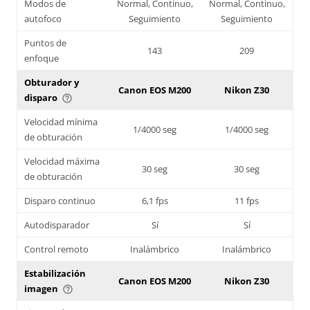
Modos de
Normal, Continuo,
Normal, Continuo,
autofoco
Seguimiento
Seguimiento
Puntos de
143
209
enfoque
Obturador y
Canon EOS M200
Nikon Z30
disparo
help_outline
Velocidad mínima
1/4000 seg
1/4000 seg
de obturación
Velocidad máxima
30 seg
30 seg
de obturación
Disparo continuo
6,1 fps
11 fps
Autodisparador
Sí
Sí
Control remoto
Inalámbrico
Inalámbrico
Estabilización
Canon EOS M200
Nikon Z30
imagen
help_outline