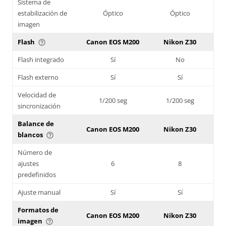
Sistema de
estabilización de
Óptico
Óptico
imagen
Flash
Canon EOS M200
Nikon Z30
help_outline
Flash integrado
Sí
No
Flash externo
Sí
Sí
Velocidad de
1/200 seg
1/200 seg
sincronización
Balance de
Canon EOS M200
Nikon Z30
blancos
help_outline
Número de
ajustes
6
8
predefinidos
Ajuste manual
Sí
Sí
Formatos de
Canon EOS M200
Nikon Z30
imagen
help_outline