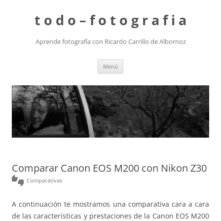
t o d o – f o t o g r a f i a
Aprende fotografía con Ricardo Carrillo de Albornoz
Saltar
Menú
al
contenido
Comparar Canon EOS M200 con Nikon Z30
thumbs_up_down
Comparativas
A continuación te mostramos una comparativa cara a cara
de las características y prestaciones de la Canon EOS M200