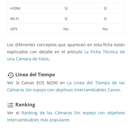
HDMI
Sí
Sí
Wi-Fi
Sí
Sí
GPS
No
No
Los diferentes conceptos que aparecen en esta ficha están
explicados con detalle en el artículo
La Ficha Técnica de
una Cámara de Fotos
.
Línea del Tiempo
restore
Ver la Canon EOS M200 en
La Línea del Tiempo de las
Cámaras Sin espejo con objetivos Intercambiables Canon.
Ranking
format_list_numbered
Ver el
Ranking de las Cámaras Sin espejo con objetivos
Intercambiables más populares