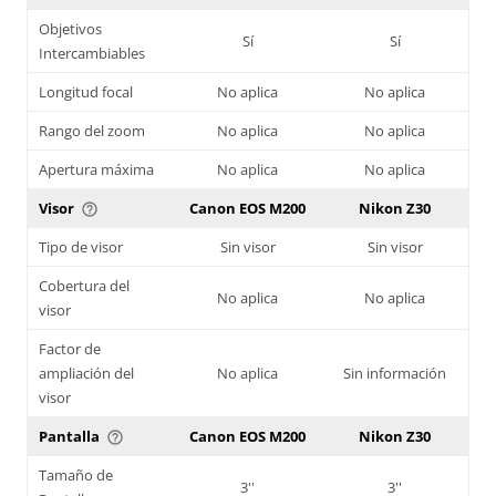
Objetivos
Sí
Sí
Intercambiables
Longitud focal
No aplica
No aplica
Rango del zoom
No aplica
No aplica
Apertura máxima
No aplica
No aplica
Visor
Canon EOS M200
Nikon Z30
help_outline
Tipo de visor
Sin visor
Sin visor
Cobertura del
No aplica
No aplica
visor
Factor de
ampliación del
No aplica
Sin información
visor
Pantalla
Canon EOS M200
Nikon Z30
help_outline
Tamaño de
3''
3''