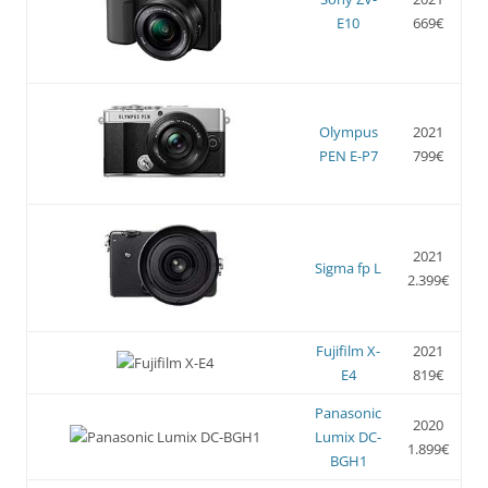
E10
669€
Olympus
2021
PEN E-P7
799€
2021
Sigma fp L
2.399€
Fujifilm X-
2021
E4
819€
Panasonic
2020
Lumix DC-
1.899€
BGH1