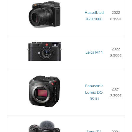
Hasselblad
2022
X2D 100C
8.199€
2022
Leica M11
8.599€
Panasonic
2021
Lumix DC-
3.399€
BS1H
Sony ZV-
2021