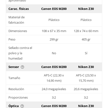
aproximado
Carac. físicas
Canon EOS M200
Nikon Z30
Material de
Plástico
Plástico
fabricación
Dimensiones
108 x 67 x 35 mm
128 x 74 x 60 mm
Peso
299 gr
405 gr
Sellado contra el
polvo y la
No
Sí
humedad
Sensor
Canon EOS M200
Nikon Z30
help_outline
APS-C (22,30 x
APS-C (23,50 x
Tamaño
14,90 mm)
15,70 mm)
Resolución
24,0 megapíxeles
20,6 megapíxeles
Proporciones
3:2
3:2
Óptica
Canon EOS M200
Nikon Z30
help_outline