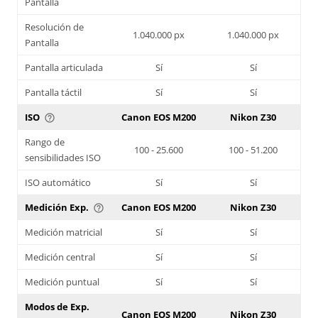
Pantalla
Resolución de
1.040.000 px
1.040.000 px
Pantalla
Pantalla articulada
Sí
Sí
Pantalla táctil
Sí
Sí
ISO
Canon EOS M200
Nikon Z30
help_outline
Rango de
100 - 25.600
100 - 51.200
sensibilidades ISO
ISO automático
Sí
Sí
Medición Exp.
Canon EOS M200
Nikon Z30
help_outline
Medición matricial
Sí
Sí
Medición central
Sí
Sí
Medición puntual
Sí
Sí
Modos de Exp.
Canon EOS M200
Nikon Z30