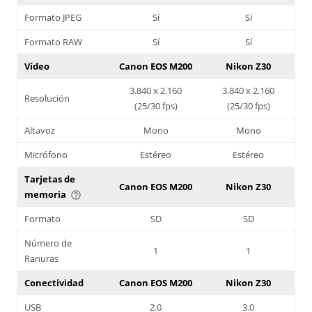
Formato JPEG
Sí
Sí
Formato RAW
Sí
Sí
Vídeo
Canon EOS M200
Nikon Z30
3.840 x 2.160
3.840 x 2.160
Resolución
(25/30 fps)
(25/30 fps)
Altavoz
Mono
Mono
Micrófono
Estéreo
Estéreo
Tarjetas de
Canon EOS M200
Nikon Z30
memoria
help_outline
Formato
SD
SD
Número de
1
1
Ranuras
Conectividad
Canon EOS M200
Nikon Z30
USB
2.0
3.0