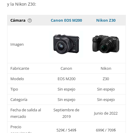
y la Nikon Z30:
Cámara
Canon EOS M200
Nikon Z30
help_outline
Imagen
Fabricante
Canon
Nikon
Modelo
EOS M200
Z30
Tipo
Sin espejo
Sin espejo
Categoría
Sin espejo
Sin espejo
Fecha de salida al
Septiembre de
Junio de 2022
mercado
2019
Precio
529€ / 549$
699€ / 709$