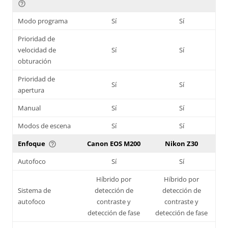
help_outline
Modo programa
Sí
Sí
Prioridad de
velocidad de
Sí
Sí
obturación
Prioridad de
Sí
Sí
apertura
Manual
Sí
Sí
Modos de escena
Sí
Sí
Enfoque
Canon EOS M200
Nikon Z30
help_outline
Autofoco
Sí
Sí
Híbrido por
Híbrido por
Sistema de
detección de
detección de
autofoco
contraste y
contraste y
detección de fase
detección de fase