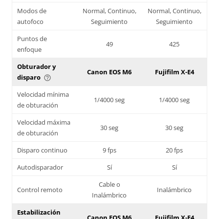
Modos de
Normal, Continuo,
Normal, Continuo,
autofoco
Seguimiento
Seguimiento
Puntos de
49
425
enfoque
Obturador y
Canon EOS M6
Fujifilm X-E4
disparo
help_outline
Velocidad mínima
1/4000 seg
1/4000 seg
de obturación
Velocidad máxima
30 seg
30 seg
de obturación
Disparo continuo
9 fps
20 fps
Autodisparador
Sí
Sí
Cable o
Control remoto
Inalámbrico
Inalámbrico
Estabilización
Canon EOS M6
Fujifilm X-E4