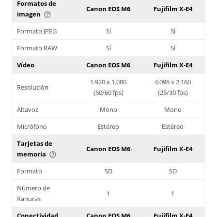
Formatos de
Canon EOS M6
Fujifilm X-E4
imagen
help_outline
Formato JPEG
Sí
Sí
Formato RAW
Sí
Sí
Vídeo
Canon EOS M6
Fujifilm X-E4
1.920 x 1.080
4.096 x 2.160
Resolución
(50/60 fps)
(25/30 fps)
Altavoz
Mono
Mono
Micrófono
Estéreo
Estéreo
Tarjetas de
Canon EOS M6
Fujifilm X-E4
memoria
help_outline
Formato
SD
SD
Número de
1
1
Ranuras
Conectividad
Canon EOS M6
Fujifilm X-E4