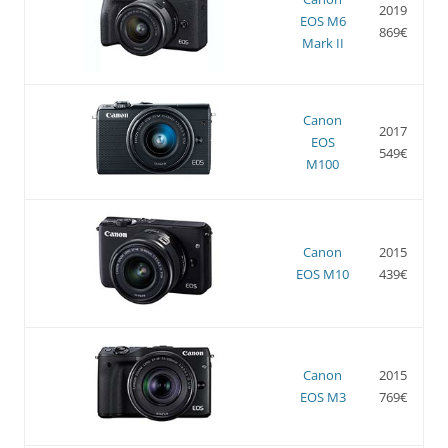
2019
EOS M6
869€
Mark II
Canon
2017
EOS
549€
M100
Canon
2015
EOS M10
439€
Canon
2015
EOS M3
769€