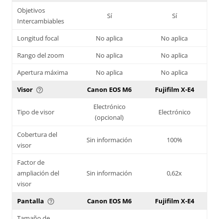
Objetivos
Sí
Sí
Intercambiables
Longitud focal
No aplica
No aplica
Rango del zoom
No aplica
No aplica
Apertura máxima
No aplica
No aplica
Visor
Canon EOS M6
Fujifilm X-E4
help_outline
Electrónico
Tipo de visor
Electrónico
(opcional)
Cobertura del
Sin información
100%
visor
Factor de
ampliación del
Sin información
0,62x
visor
Pantalla
Canon EOS M6
Fujifilm X-E4
help_outline
Tamaño de