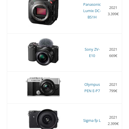
Panasonic
2021
Lumix DC-
3.399€
BS1H
Sony ZV-
2021
E10
669€
Olympus
2021
PEN E-P7
799€
2021
Sigma fp L
2.399€