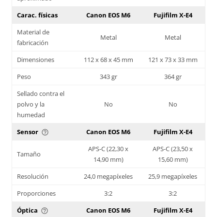
Carac. físicas
Canon EOS M6
Fujifilm X-E4
Material de
Metal
Metal
fabricación
Dimensiones
112 x 68 x 45 mm
121 x 73 x 33 mm
Peso
343 gr
364 gr
Sellado contra el
polvo y la
No
No
humedad
Sensor
Canon EOS M6
Fujifilm X-E4
help_outline
APS-C (22,30 x
APS-C (23,50 x
Tamaño
14,90 mm)
15,60 mm)
Resolución
24,0 megapíxeles
25,9 megapíxeles
Proporciones
3:2
3:2
Óptica
Canon EOS M6
Fujifilm X-E4
help_outline