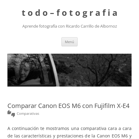
t o d o – f o t o g r a f i a
Aprende fotografía con Ricardo Carrillo de Albornoz
Saltar
Menú
al
contenido
Comparar Canon EOS M6 con Fujifilm X-E4
thumbs_up_down
Comparativas
A continuación te mostramos una comparativa cara a cara
de las características y prestaciones de la Canon EOS M6 y