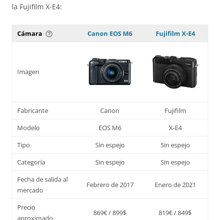
la Fujifilm X-E4:
Cámara
Canon EOS M6
Fujifilm X-E4
help_outline
Imagen
Fabricante
Canon
Fujifilm
Modelo
EOS M6
X-E4
Tipo
Sin espejo
Sin espejo
Categoría
Sin espejo
Sin espejo
Fecha de salida al
Febrero de 2017
Enero de 2021
mercado
Precio
869€ / 899$
819€ / 849$
aproximado