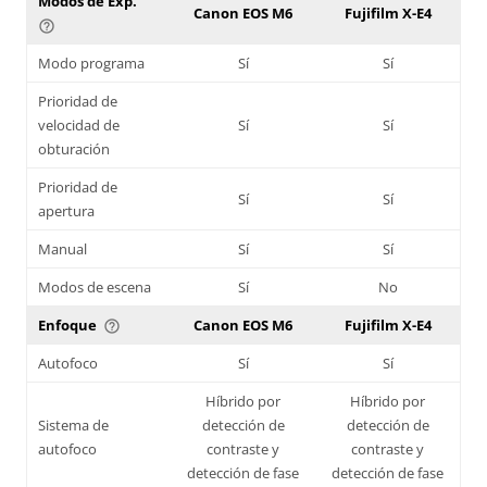
Modos de Exp.
Canon EOS M6
Fujifilm X-E4
help_outline
Modo programa
Sí
Sí
Prioridad de
velocidad de
Sí
Sí
obturación
Prioridad de
Sí
Sí
apertura
Manual
Sí
Sí
Modos de escena
Sí
No
Enfoque
Canon EOS M6
Fujifilm X-E4
help_outline
Autofoco
Sí
Sí
Híbrido por
Híbrido por
Sistema de
detección de
detección de
autofoco
contraste y
contraste y
detección de fase
detección de fase