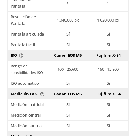
3''
3''
Pantalla
Resolución de
1.040.000 px
1.620.000 px
Pantalla
Pantalla articulada
Sí
Sí
Pantalla táctil
Sí
Sí
ISO
Canon EOS M6
Fujifilm X-E4
help_outline
Rango de
100 - 25.600
160 - 12.800
sensibilidades ISO
ISO automático
Sí
Sí
Medición Exp.
Canon EOS M6
Fujifilm X-E4
help_outline
Medición matricial
Sí
Sí
Medición central
Sí
Sí
Medición puntual
Sí
Sí