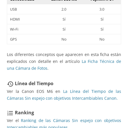
USB
2.0
3.0
HDMI
Sí
Sí
Wi-Fi
Sí
Sí
GPS
No
No
Los diferentes conceptos que aparecen en esta ficha están
explicados con detalle en el artículo
La Ficha Técnica de
una Cámara de Fotos
.
Línea del Tiempo
restore
Ver la Canon EOS M6 en
La Línea del Tiempo de las
Cámaras Sin espejo con objetivos Intercambiables Canon.
Ranking
format_list_numbered
Ver el
Ranking de las Cámaras Sin espejo con objetivos
Intercambiables más populares