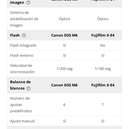
imagen
help_outline
Sistema de
estabilización de
Óptico
Óptico
imagen
Flash
Canon EOS M6
Fujifilm X-E4
help_outline
Flash integrado
Sí
No
Flash externo
Sí
Sí
Velocidad de
1/200 seg
1/180 seg
sincronización
Balance de
Canon EOS M6
Fujifilm X-E4
blancos
help_outline
Número de
ajustes
6
7
predefinidos
Ajuste manual
Sí
Sí