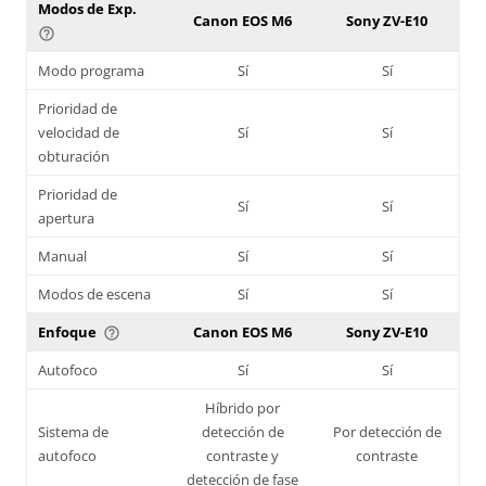
Modos de Exp.
Canon EOS M6
Sony ZV-E10
help_outline
Modo programa
Sí
Sí
Prioridad de
velocidad de
Sí
Sí
obturación
Prioridad de
Sí
Sí
apertura
Manual
Sí
Sí
Modos de escena
Sí
Sí
Enfoque
Canon EOS M6
Sony ZV-E10
help_outline
Autofoco
Sí
Sí
Híbrido por
Sistema de
detección de
Por detección de
autofoco
contraste y
contraste
detección de fase