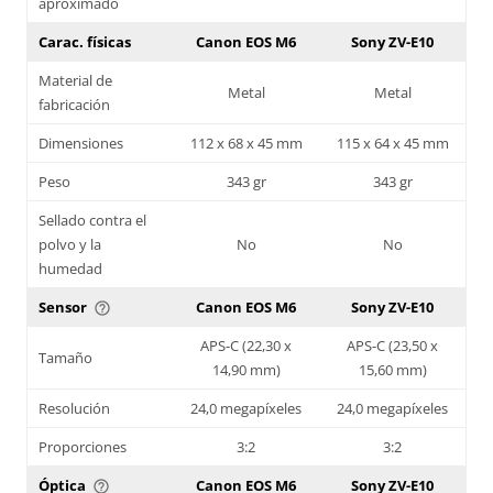
aproximado
Carac. físicas
Canon EOS M6
Sony ZV-E10
Material de
Metal
Metal
fabricación
Dimensiones
112 x 68 x 45 mm
115 x 64 x 45 mm
Peso
343 gr
343 gr
Sellado contra el
polvo y la
No
No
humedad
Sensor
Canon EOS M6
Sony ZV-E10
help_outline
APS-C (22,30 x
APS-C (23,50 x
Tamaño
14,90 mm)
15,60 mm)
Resolución
24,0 megapíxeles
24,0 megapíxeles
Proporciones
3:2
3:2
Óptica
Canon EOS M6
Sony ZV-E10
help_outline