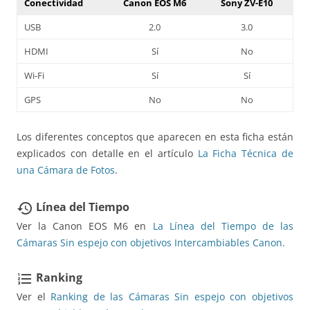
Conectividad
Canon EOS M6
Sony ZV-E10
USB
2.0
3.0
HDMI
Sí
No
Wi-Fi
Sí
Sí
GPS
No
No
Los diferentes conceptos que aparecen en esta ficha están
explicados con detalle en el artículo
La Ficha Técnica de
una Cámara de Fotos
.
Línea del Tiempo
restore
Ver la Canon EOS M6 en
La Línea del Tiempo de las
Cámaras Sin espejo con objetivos Intercambiables Canon.
Ranking
format_list_numbered
Ver el
Ranking de las Cámaras Sin espejo con objetivos