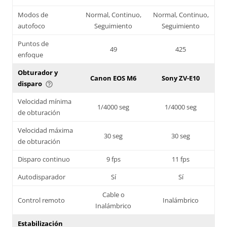
Modos de
Normal, Continuo,
Normal, Continuo,
autofoco
Seguimiento
Seguimiento
Puntos de
49
425
enfoque
Obturador y
Canon EOS M6
Sony ZV-E10
disparo
help_outline
Velocidad mínima
1/4000 seg
1/4000 seg
de obturación
Velocidad máxima
30 seg
30 seg
de obturación
Disparo continuo
9 fps
11 fps
Autodisparador
Sí
Sí
Cable o
Control remoto
Inalámbrico
Inalámbrico
Estabilización