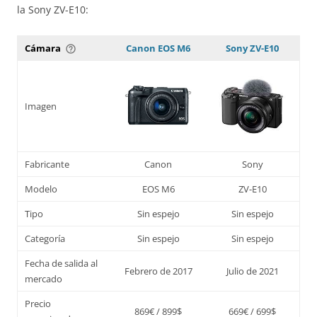
la Sony ZV-E10:
Cámara
Canon EOS M6
Sony ZV-E10
help_outline
Imagen
Fabricante
Canon
Sony
Modelo
EOS M6
ZV-E10
Tipo
Sin espejo
Sin espejo
Categoría
Sin espejo
Sin espejo
Fecha de salida al
Febrero de 2017
Julio de 2021
mercado
Precio
869€ / 899$
669€ / 699$