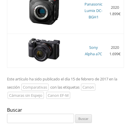
Panasonic
2020
Lumix DC-
1.899€
BGH1
Sony
2020
Alpha a7C
1.699€
Este artículo ha sido publicado el día 15 de febrero de 2017 en la
sección
Comparativas
con las etiquetas
Canon
Cámaras sin Espejo
Canon EF-M
Buscar
Buscar: