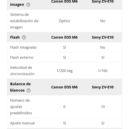
Canon EOS M6
Sony ZV-E10
imagen
help_outline
Sistema de
estabilización de
Óptico
No
imagen
Flash
Canon EOS M6
Sony ZV-E10
help_outline
Flash integrado
Sí
No
Flash externo
Sí
Sí
Velocidad de
1/200 seg
1/160
sincronización
Balance de
Canon EOS M6
Sony ZV-E10
blancos
help_outline
Número de
ajustes
6
10
predefinidos
Ajuste manual
Sí
Sí