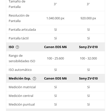
Tamaño de
3''
3''
Pantalla
Resolución de
1.040.000 px
920.000 px
Pantalla
Pantalla articulada
Sí
Sí
Pantalla táctil
Sí
Sí
ISO
Canon EOS M6
Sony ZV-E10
help_outline
Rango de
100 - 25.600
100 - 32.000
sensibilidades ISO
ISO automático
Sí
Sí
Medición Exp.
Canon EOS M6
Sony ZV-E10
help_outline
Medición matricial
Sí
Sí
Medición central
Sí
Sí
Medición puntual
Sí
Sí