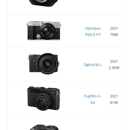
Olympus
2021
PEN E-P7
799€
2021
Sigma fp L
2.399€
Fujifilm X-
2021
E4
819€