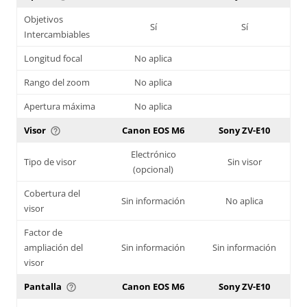
Objetivos
Sí
Sí
Intercambiables
Longitud focal
No aplica
Rango del zoom
No aplica
Apertura máxima
No aplica
Visor
Canon EOS M6
Sony ZV-E10
help_outline
Electrónico
Tipo de visor
Sin visor
(opcional)
Cobertura del
Sin información
No aplica
visor
Factor de
ampliación del
Sin información
Sin información
visor
Pantalla
Canon EOS M6
Sony ZV-E10
help_outline