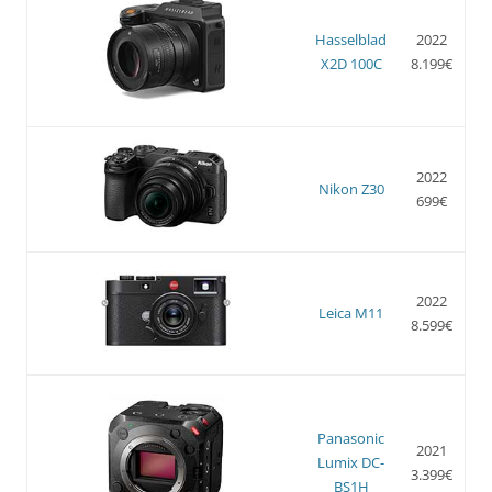
Hasselblad
2022
X2D 100C
8.199€
2022
Nikon Z30
699€
2022
Leica M11
8.599€
Panasonic
2021
Lumix DC-
3.399€
BS1H