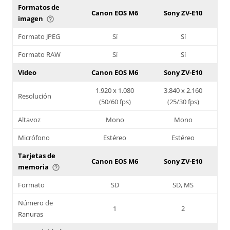
Formatos de
Canon EOS M6
Sony ZV-E10
imagen
help_outline
Formato JPEG
Sí
Sí
Formato RAW
Sí
Sí
Vídeo
Canon EOS M6
Sony ZV-E10
1.920 x 1.080
3.840 x 2.160
Resolución
(50/60 fps)
(25/30 fps)
Altavoz
Mono
Mono
Micrófono
Estéreo
Estéreo
Tarjetas de
Canon EOS M6
Sony ZV-E10
memoria
help_outline
Formato
SD
SD, MS
Número de
1
2
Ranuras