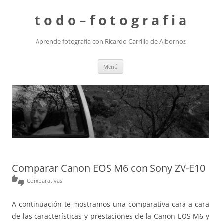
t o d o – f o t o g r a f i a
Aprende fotografía con Ricardo Carrillo de Albornoz
Saltar
Menú
al
contenido
Comparar Canon EOS M6 con Sony ZV-E10
thumbs_up_down
Comparativas
A continuación te mostramos una comparativa cara a cara
de las características y prestaciones de la Canon EOS M6 y