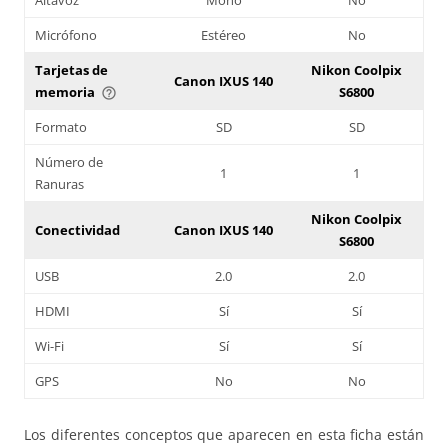
Micrófono
Estéreo
No
Tarjetas de
Nikon Coolpix
Canon IXUS 140
memoria
S6800
help_outline
Formato
SD
SD
Número de
1
1
Ranuras
Nikon Coolpix
Conectividad
Canon IXUS 140
S6800
USB
2.0
2.0
HDMI
Sí
Sí
Wi-Fi
Sí
Sí
GPS
No
No
Los diferentes conceptos que aparecen en esta ficha están