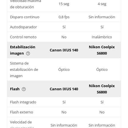
Velocidad máxima
15 seg
4 seg
de obturación
Disparo continuo
0,8 fps
Sin información
Autodisparador
Sí
Sí
Control remoto
No
Inalámbrico
Estabilización
Nikon Coolpix
Canon IXUS 140
imagen
S6800
help_outline
Sistema de
estabilización de
Óptico
Óptico
imagen
Nikon Coolpix
Flash
Canon IXUS 140
help_outline
S6800
Flash integrado
Sí
Sí
Flash externo
No
No
Velocidad de
Sin información
Sin información