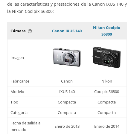
de las características y prestaciones de la Canon IXUS 140 y
la Nikon Coolpix S6800:
Nikon Coolpix
Cámara
Canon IXUS 140
help_outline
S6800
Imagen
Fabricante
Canon
Nikon
Modelo
IXUS 140
Coolpix S6800
Tipo
Compacta
Compacta
Categoría
Compacta
Compacta
Fecha de salida al
Enero de 2013
Enero de 2014
mercado