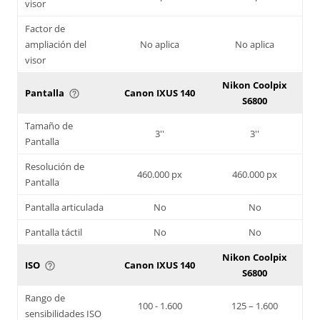
visor
Factor de
ampliación del
No aplica
No aplica
visor
Nikon Coolpix
Pantalla
Canon IXUS 140
help_outline
S6800
Tamaño de
3''
3''
Pantalla
Resolución de
460.000 px
460.000 px
Pantalla
Pantalla articulada
No
No
Pantalla táctil
No
No
Nikon Coolpix
ISO
Canon IXUS 140
help_outline
S6800
Rango de
100 - 1.600
125 – 1.600
sensibilidades ISO