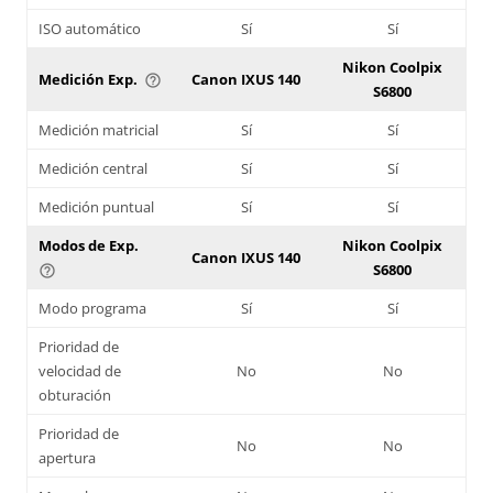
ISO automático
Sí
Sí
Nikon Coolpix
Medición Exp.
Canon IXUS 140
help_outline
S6800
Medición matricial
Sí
Sí
Medición central
Sí
Sí
Medición puntual
Sí
Sí
Modos de Exp.
Nikon Coolpix
Canon IXUS 140
S6800
help_outline
Modo programa
Sí
Sí
Prioridad de
velocidad de
No
No
obturación
Prioridad de
No
No
apertura