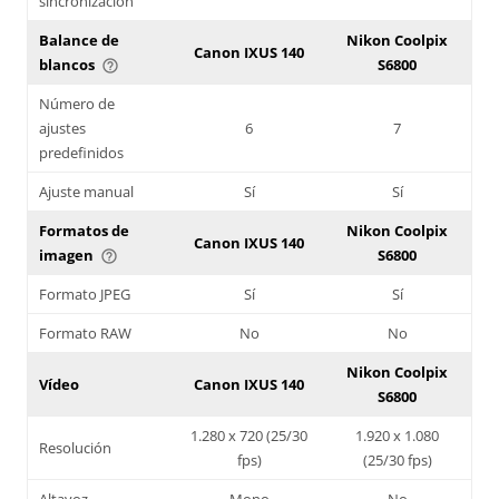
sincronización
Balance de
Nikon Coolpix
Canon IXUS 140
blancos
S6800
help_outline
Número de
ajustes
6
7
predefinidos
Ajuste manual
Sí
Sí
Formatos de
Nikon Coolpix
Canon IXUS 140
imagen
S6800
help_outline
Formato JPEG
Sí
Sí
Formato RAW
No
No
Nikon Coolpix
Vídeo
Canon IXUS 140
S6800
1.280 x 720 (25/30
1.920 x 1.080
Resolución
fps)
(25/30 fps)
Altavoz
Mono
No