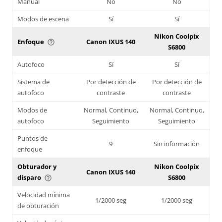
Manual
No
No
Modos de escena
Sí
Sí
Nikon Coolpix
Enfoque
Canon IXUS 140
help_outline
S6800
Autofoco
Sí
Sí
Sistema de
Por detección de
Por detección de
autofoco
contraste
contraste
Modos de
Normal, Continuo,
Normal, Continuo,
autofoco
Seguimiento
Seguimiento
Puntos de
9
Sin información
enfoque
Obturador y
Nikon Coolpix
Canon IXUS 140
disparo
S6800
help_outline
Velocidad mínima
1/2000 seg
1/2000 seg
de obturación