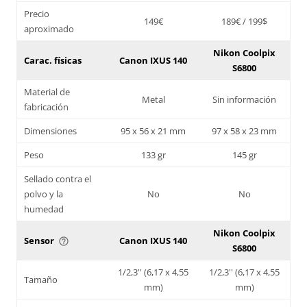
Precio
149€
189€ / 199$
aproximado
Nikon Coolpix
Carac. físicas
Canon IXUS 140
S6800
Material de
Metal
Sin información
fabricación
Dimensiones
95 x 56 x 21 mm
97 x 58 x 23 mm
Peso
133 gr
145 gr
Sellado contra el
polvo y la
No
No
humedad
Nikon Coolpix
Sensor
Canon IXUS 140
help_outline
S6800
1/2,3'' (6,17 x 4,55
1/2,3'' (6,17 x 4,55
Tamaño
mm)
mm)