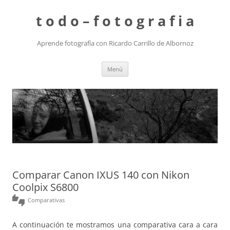
t o d o – f o t o g r a f i a
Aprende fotografía con Ricardo Carrillo de Albornoz
Saltar
Menú
al
contenido
Comparar Canon IXUS 140 con Nikon
Coolpix S6800
thumbs_up_down
Comparativas
A continuación te mostramos una comparativa cara a cara