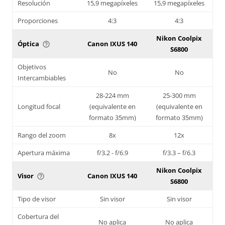
Resolución
15,9 megapíxeles
15,9 megapíxeles
Proporciones
4:3
4:3
Nikon Coolpix
Óptica
Canon IXUS 140
help_outline
S6800
Objetivos
No
No
Intercambiables
28-224 mm
25-300 mm
Longitud focal
(equivalente en
(equivalente en
formato 35mm)
formato 35mm)
Rango del zoom
8x
12x
Apertura máxima
f/3.2 - f/6.9
f/3.3 – f/6.3
Nikon Coolpix
Visor
Canon IXUS 140
help_outline
S6800
Tipo de visor
Sin visor
Sin visor
Cobertura del
No aplica
No aplica