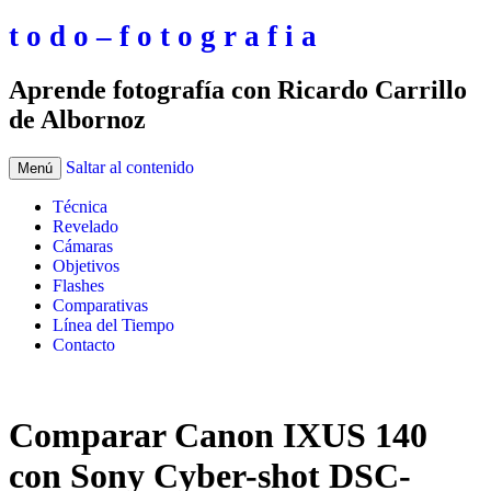
t o d o – f o t o g r a f i a
Aprende fotografía con Ricardo Carrillo
de Albornoz
Saltar al contenido
Menú
Técnica
Revelado
Cámaras
Objetivos
Flashes
Comparativas
Línea del Tiempo
Contacto
Comparar Canon IXUS 140
con Sony Cyber-shot DSC-