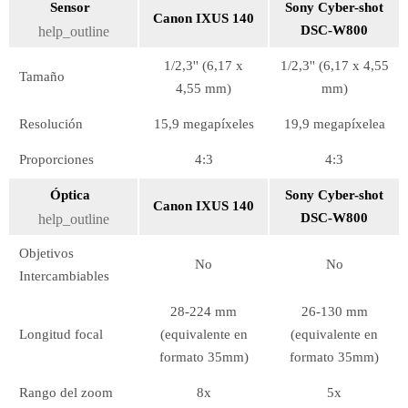
Sensor
Sony Cyber-shot
Canon IXUS 140
DSC-W800
help_outline
1/2,3'' (6,17 x
1/2,3'' (6,17 x 4,55
Tamaño
4,55 mm)
mm)
Resolución
15,9 megapíxeles
19,9 megapíxelea
Proporciones
4:3
4:3
Óptica
Sony Cyber-shot
Canon IXUS 140
DSC-W800
help_outline
Objetivos
No
No
Intercambiables
28-224 mm
26-130 mm
Longitud focal
(equivalente en
(equivalente en
formato 35mm)
formato 35mm)
Rango del zoom
8x
5x