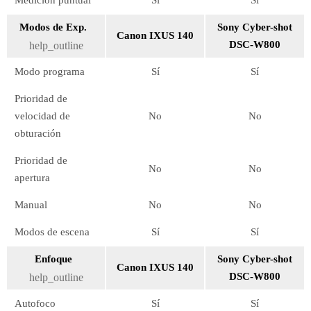
Medición puntual
Sí
Sí
Modos de Exp.
Sony Cyber-shot
Canon IXUS 140
DSC-W800
help_outline
Modo programa
Sí
Sí
Prioridad de
velocidad de
No
No
obturación
Prioridad de
No
No
apertura
Manual
No
No
Modos de escena
Sí
Sí
Enfoque
Sony Cyber-shot
Canon IXUS 140
DSC-W800
help_outline
Autofoco
Sí
Sí