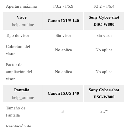
Apertura máxima
f/3.2 - f/6.9
f/3.2 – f/6.4
Visor
Sony Cyber-shot
Canon IXUS 140
DSC-W800
help_outline
Tipo de visor
Sin visor
Sin visor
Cobertura del
No aplica
No aplica
visor
Factor de
ampliación del
No aplica
No aplica
visor
Pantalla
Sony Cyber-shot
Canon IXUS 140
DSC-W800
help_outline
Tamaño de
3''
2,7''
Pantalla
Resolución de