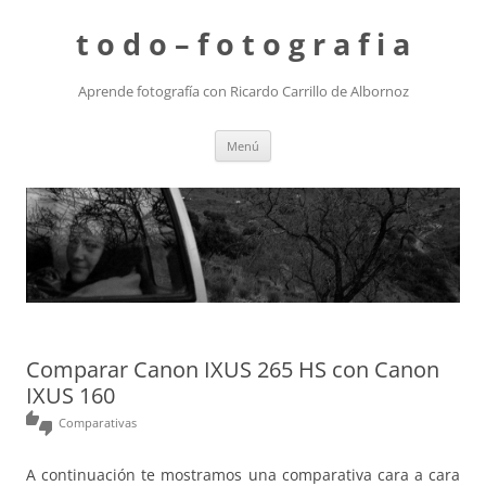
t o d o – f o t o g r a f i a
Aprende fotografía con Ricardo Carrillo de Albornoz
Saltar
Menú
al
contenido
Comparar Canon IXUS 265 HS con Canon
IXUS 160
thumbs_up_down
Comparativas
A continuación te mostramos una comparativa cara a cara