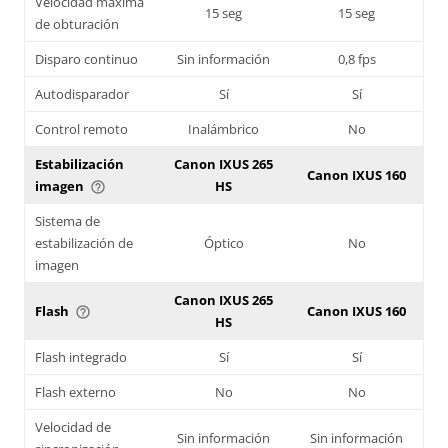
Velocidad máxima
15 seg
15 seg
de obturación
Disparo continuo
Sin información
0,8 fps
Autodisparador
Sí
Sí
Control remoto
Inalámbrico
No
Estabilización
Canon IXUS 265
Canon IXUS 160
imagen
HS
help_outline
Sistema de
estabilización de
Óptico
No
imagen
Canon IXUS 265
Flash
Canon IXUS 160
help_outline
HS
Flash integrado
Sí
Sí
Flash externo
No
No
Velocidad de
Sin información
Sin información