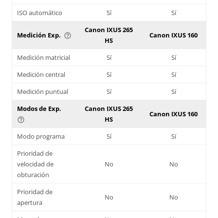
ISO automático
Sí
Sí
Canon IXUS 265
Medición Exp.
Canon IXUS 160
help_outline
HS
Medición matricial
Sí
Sí
Medición central
Sí
Sí
Medición puntual
Sí
Sí
Modos de Exp.
Canon IXUS 265
Canon IXUS 160
HS
help_outline
Modo programa
Sí
Sí
Prioridad de
velocidad de
No
No
obturación
Prioridad de
No
No
apertura