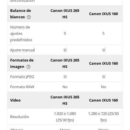
sincronización
Balance de
Canon IXUS 265
Canon IXUS 160
blancos
HS
help_outline
Número de
ajustes
5
5
predefinidos
Ajuste manual
Sí
Sí
Formatos de
Canon IXUS 265
Canon IXUS 160
imagen
HS
help_outline
Formato JPEG
Sí
Sí
Formato RAW
No
No
Canon IXUS 265
Vídeo
Canon IXUS 160
HS
1.920 x 1.080
1.280 x 720 (25/30
Resolución
(25/30 fps)
fps)
Altavoz
Mono
Mono