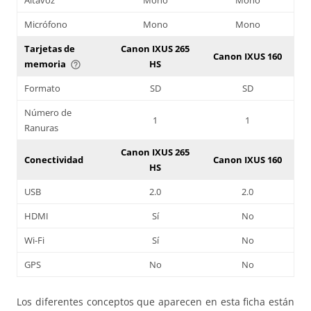
Micrófono
Mono
Mono
Tarjetas de
Canon IXUS 265
Canon IXUS 160
memoria
HS
help_outline
Formato
SD
SD
Número de
1
1
Ranuras
Canon IXUS 265
Conectividad
Canon IXUS 160
HS
USB
2.0
2.0
HDMI
Sí
No
Wi-Fi
Sí
No
GPS
No
No
Los diferentes conceptos que aparecen en esta ficha están