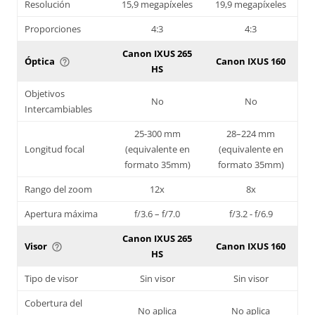
Resolución
15,9 megapíxeles
19,9 megapíxeles
Proporciones
4:3
4:3
Canon IXUS 265
Óptica
Canon IXUS 160
help_outline
HS
Objetivos
No
No
Intercambiables
25-300 mm
28–224 mm
Longitud focal
(equivalente en
(equivalente en
formato 35mm)
formato 35mm)
Rango del zoom
12x
8x
Apertura máxima
f/3.6 – f/7.0
f/3.2 - f/6.9
Canon IXUS 265
Visor
Canon IXUS 160
help_outline
HS
Tipo de visor
Sin visor
Sin visor
Cobertura del
No aplica
No aplica