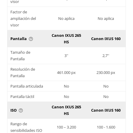
visor
Factor de
ampliación del
No aplica
No aplica
visor
Canon IXUS 265
Pantalla
Canon IXUS 160
help_outline
HS
Tamaño de
3''
2,7''
Pantalla
Resolución de
461.000 px
230.000 px
Pantalla
Pantalla articulada
No
No
Pantalla táctil
No
No
Canon IXUS 265
ISO
Canon IXUS 160
help_outline
HS
Rango de
100 – 3.200
100 - 1.600
sensibilidades ISO