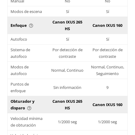
Manual
No
No
Modos de escena
Sí
Sí
Canon IXUS 265
Enfoque
Canon IXUS 160
help_outline
HS
Autofoco
Sí
Sí
Sistema de
Por detección de
Por detección de
autofoco
contraste
contraste
Modos de
Normal, Continuo,
Normal, Continuo
autofoco
Seguimiento
Puntos de
Sin información
9
enfoque
Obturador y
Canon IXUS 265
Canon IXUS 160
disparo
HS
help_outline
Velocidad mínima
1/2000 seg
1/2000 seg
de obturación