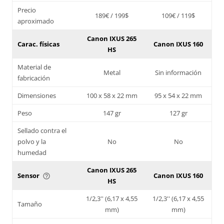
Precio
189€ / 199$
109€ / 119$
aproximado
Canon IXUS 265
Carac. físicas
Canon IXUS 160
HS
Material de
Metal
Sin información
fabricación
Dimensiones
100 x 58 x 22 mm
95 x 54 x 22 mm
Peso
147 gr
127 gr
Sellado contra el
polvo y la
No
No
humedad
Canon IXUS 265
Sensor
Canon IXUS 160
help_outline
HS
1/2,3'' (6,17 x 4,55
1/2,3'' (6,17 x 4,55
Tamaño
mm)
mm)