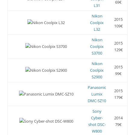
69€
L31
Nikon
2015
Coolpix
109€
L32
Nikon
2015
Coolpix
129€
S3700
Nikon
2015
Coolpix
99€
S2900
Panasonic
2015
Lumix
179€
DMC-SZ10
Sony
Cyber-
2014
shot DSC-
79€
W800