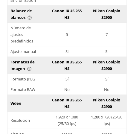
sincronización
Balance de
Canon IXUS 265
Nikon Coolpix
blancos
HS
S2900
help_outline
Número de
ajustes
5
7
predefinidos
Ajuste manual
Sí
Sí
Formatos de
Canon IXUS 265
Nikon Coolpix
imagen
HS
S2900
help_outline
Formato JPEG
Sí
Sí
Formato RAW
No
No
Canon IXUS 265
Nikon Coolpix
Vídeo
HS
S2900
1.920 x 1.080
1.280 x 720 (25/30
Resolución
(25/30 fps)
fps)
Altavoz
Mono
Mono