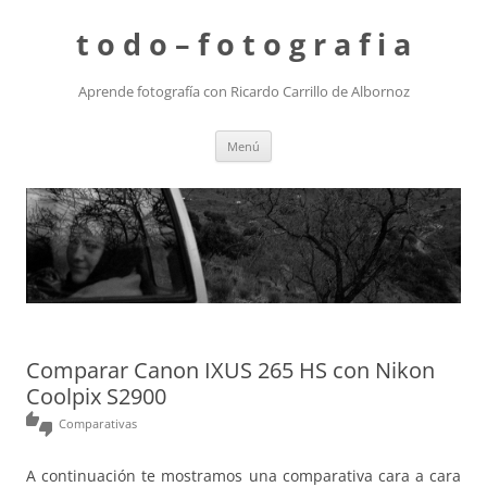
t o d o – f o t o g r a f i a
Aprende fotografía con Ricardo Carrillo de Albornoz
Saltar
Menú
al
contenido
Comparar Canon IXUS 265 HS con Nikon
Coolpix S2900
thumbs_up_down
Comparativas
A continuación te mostramos una comparativa cara a cara