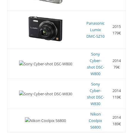
Panasonic
2015
Lumix
179€
DMC-SZ10
Sony
Cyber-
2014
shot DSC-
79€
W800
Sony
Cyber-
2014
shot DSC-
119€
W830
Nikon
2014
Coolpix
189€
S6800