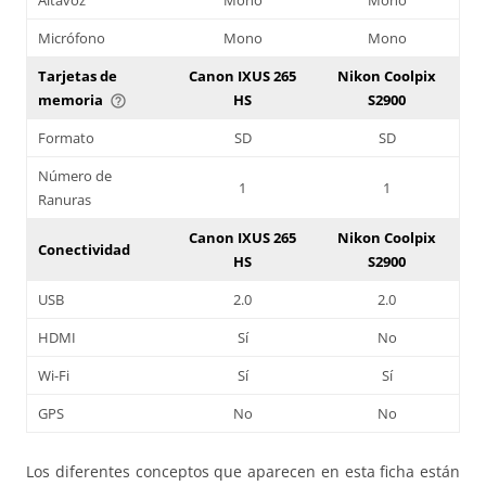
Micrófono
Mono
Mono
Tarjetas de
Canon IXUS 265
Nikon Coolpix
memoria
HS
S2900
help_outline
Formato
SD
SD
Número de
1
1
Ranuras
Canon IXUS 265
Nikon Coolpix
Conectividad
HS
S2900
USB
2.0
2.0
HDMI
Sí
No
Wi-Fi
Sí
Sí
GPS
No
No
Los diferentes conceptos que aparecen en esta ficha están