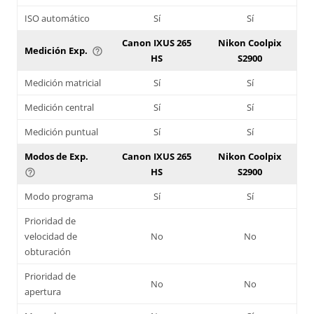
ISO automático
Sí
Sí
Canon IXUS 265
Nikon Coolpix
Medición Exp.
help_outline
HS
S2900
Medición matricial
Sí
Sí
Medición central
Sí
Sí
Medición puntual
Sí
Sí
Modos de Exp.
Canon IXUS 265
Nikon Coolpix
HS
S2900
help_outline
Modo programa
Sí
Sí
Prioridad de
velocidad de
No
No
obturación
Prioridad de
No
No
apertura