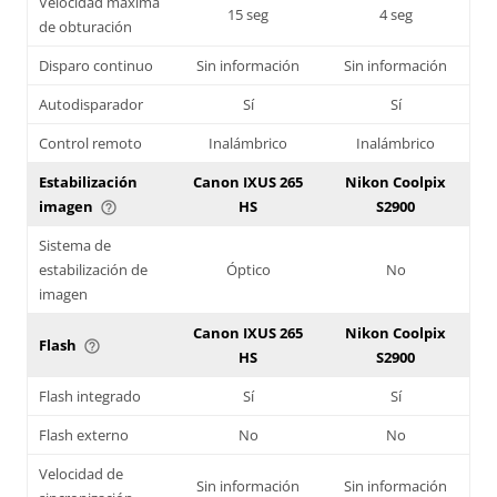
Velocidad máxima
15 seg
4 seg
de obturación
Disparo continuo
Sin información
Sin información
Autodisparador
Sí
Sí
Control remoto
Inalámbrico
Inalámbrico
Estabilización
Canon IXUS 265
Nikon Coolpix
imagen
HS
S2900
help_outline
Sistema de
estabilización de
Óptico
No
imagen
Canon IXUS 265
Nikon Coolpix
Flash
help_outline
HS
S2900
Flash integrado
Sí
Sí
Flash externo
No
No
Velocidad de
Sin información
Sin información