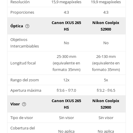
Resolución
15,9 megapíxeles
19,9 megapíxeles
Proporciones
4:3
4:3
Canon IXUS 265
Nikon Coolpix
Óptica
help_outline
HS
S2900
Objetivos
No
No
Intercambiables
25-300 mm
26-130 mm
Longitud focal
(equivalente en
(equivalente en
formato 35mm)
formato 35mm)
Rango del zoom
12x
5x
Apertura máxima
f/3.6 – f/7.0
f/3.2 - f/6.5
Canon IXUS 265
Nikon Coolpix
Visor
help_outline
HS
S2900
Tipo de visor
Sin visor
Sin visor
Cobertura del
No aplica
No aplica