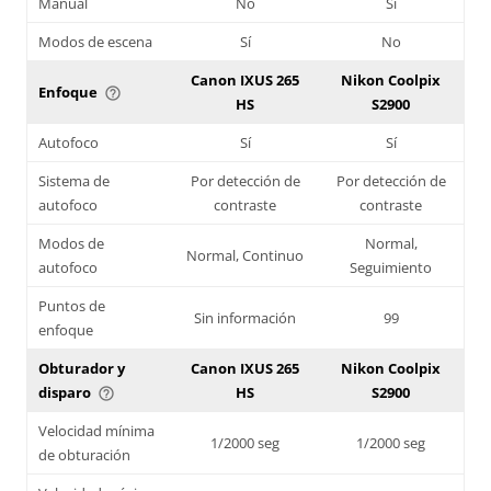
Manual
No
Sí
Modos de escena
Sí
No
Canon IXUS 265
Nikon Coolpix
Enfoque
help_outline
HS
S2900
Autofoco
Sí
Sí
Sistema de
Por detección de
Por detección de
autofoco
contraste
contraste
Modos de
Normal,
Normal, Continuo
autofoco
Seguimiento
Puntos de
Sin información
99
enfoque
Obturador y
Canon IXUS 265
Nikon Coolpix
disparo
HS
S2900
help_outline
Velocidad mínima
1/2000 seg
1/2000 seg
de obturación