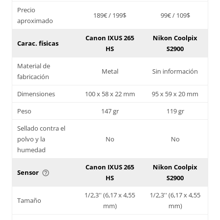
Precio
189€ / 199$
99€ / 109$
aproximado
Canon IXUS 265
Nikon Coolpix
Carac. físicas
HS
S2900
Material de
Metal
Sin información
fabricación
Dimensiones
100 x 58 x 22 mm
95 x 59 x 20 mm
Peso
147 gr
119 gr
Sellado contra el
polvo y la
No
No
humedad
Canon IXUS 265
Nikon Coolpix
Sensor
help_outline
HS
S2900
1/2,3'' (6,17 x 4,55
1/2,3'' (6,17 x 4,55
Tamaño
mm)
mm)