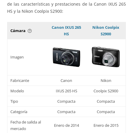
de las características y prestaciones de la Canon IXUS 265
HS y la Nikon Coolpix S2900:
Canon IXUS 265
Nikon Coolpix
Cámara
help_outline
HS
S2900
Imagen
Fabricante
Canon
Nikon
Modelo
IXUS 265 HS
Coolpix S2900
Tipo
Compacta
Compacta
Categoría
Compacta
Compacta
Fecha de salida al
Enero de 2014
Enero de 2015
mercado