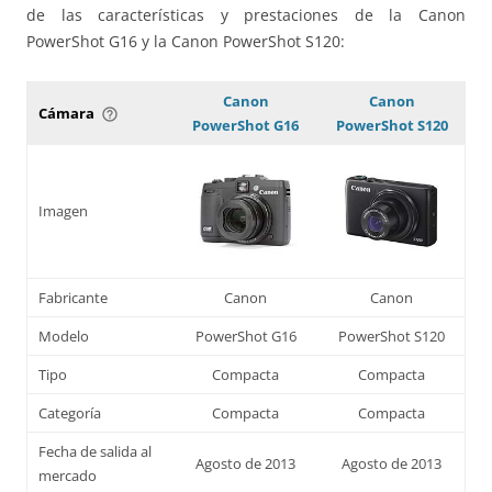
de las características y prestaciones de la Canon
PowerShot G16 y la Canon PowerShot S120:
Canon
Canon
Cámara
help_outline
PowerShot G16
PowerShot S120
Imagen
Fabricante
Canon
Canon
Modelo
PowerShot G16
PowerShot S120
Tipo
Compacta
Compacta
Categoría
Compacta
Compacta
Fecha de salida al
Agosto de 2013
Agosto de 2013
mercado