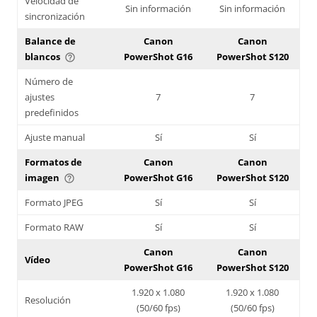
Velocidad de
Sin información
Sin información
sincronización
Balance de
Canon
Canon
blancos
PowerShot G16
PowerShot S120
help_outline
Número de
ajustes
7
7
predefinidos
Ajuste manual
Sí
Sí
Formatos de
Canon
Canon
imagen
PowerShot G16
PowerShot S120
help_outline
Formato JPEG
Sí
Sí
Formato RAW
Sí
Sí
Canon
Canon
Vídeo
PowerShot G16
PowerShot S120
1.920 x 1.080
1.920 x 1.080
Resolución
(50/60 fps)
(50/60 fps)