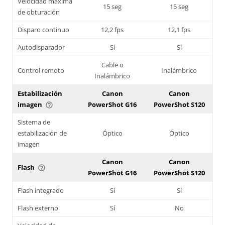
Velocidad máxima
15 seg
15 seg
de obturación
Disparo continuo
12,2 fps
12,1 fps
Autodisparador
Sí
Sí
Cable o
Control remoto
Inalámbrico
Inalámbrico
Estabilización
Canon
Canon
imagen
PowerShot G16
PowerShot S120
help_outline
Sistema de
estabilización de
Óptico
Óptico
imagen
Canon
Canon
Flash
help_outline
PowerShot G16
PowerShot S120
Flash integrado
Sí
Sí
Flash externo
Sí
No