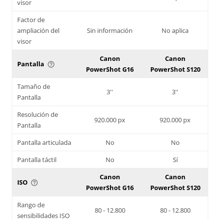
visor
Factor de
ampliación del
Sin información
No aplica
visor
Canon
Canon
Pantalla
help_outline
PowerShot G16
PowerShot S120
Tamaño de
3''
3''
Pantalla
Resolución de
920.000 px
920.000 px
Pantalla
Pantalla articulada
No
No
Pantalla táctil
No
Sí
Canon
Canon
ISO
help_outline
PowerShot G16
PowerShot S120
Rango de
80 - 12.800
80 - 12.800
sensibilidades ISO