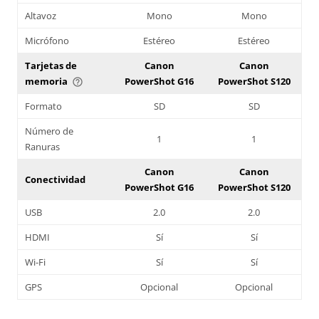
Altavoz
Mono
Mono
Micrófono
Estéreo
Estéreo
Tarjetas de
Canon
Canon
memoria
PowerShot G16
PowerShot S120
help_outline
Formato
SD
SD
Número de
1
1
Ranuras
Canon
Canon
Conectividad
PowerShot G16
PowerShot S120
USB
2.0
2.0
HDMI
Sí
Sí
Wi-Fi
Sí
Sí
GPS
Opcional
Opcional