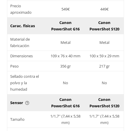
Precio
549€
449€
aproximado
Canon
Canon
Carac. físicas
PowerShot G16
PowerShot S120
Material de
Metal
Metal
fabricación
Dimensiones
109 x 76 x 40 mm
100 x 59 x 29 mm
Peso
356 gr
217 gr
Sellado contra el
polvo y la
No
No
humedad
Canon
Canon
Sensor
help_outline
PowerShot G16
PowerShot S120
1/1,7'' (7,44 x 5,58
1/1,7'' (7,44 x 5,58
Tamaño
mm)
mm)