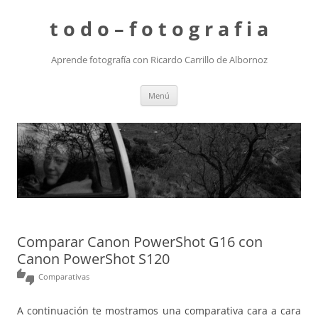
t o d o – f o t o g r a f i a
Aprende fotografía con Ricardo Carrillo de Albornoz
Saltar
Menú
al
contenido
Comparar Canon PowerShot G16 con
Canon PowerShot S120
thumbs_up_down
Comparativas
A continuación te mostramos una comparativa cara a cara