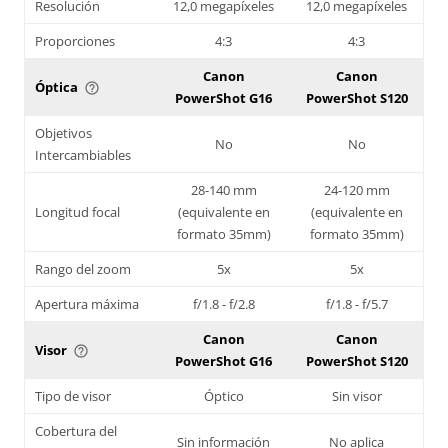
Resolución
12,0 megapíxeles
12,0 megapíxeles
Proporciones
4:3
4:3
Canon
Canon
Óptica
help_outline
PowerShot G16
PowerShot S120
Objetivos
No
No
Intercambiables
28-140 mm
24-120 mm
Longitud focal
(equivalente en
(equivalente en
formato 35mm)
formato 35mm)
Rango del zoom
5x
5x
Apertura máxima
f/1.8 - f/2.8
f/1.8 - f/5.7
Canon
Canon
Visor
help_outline
PowerShot G16
PowerShot S120
Tipo de visor
Óptico
Sin visor
Cobertura del
Sin información
No aplica