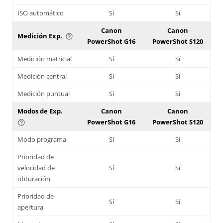
ISO automático
Sí
Sí
Canon
Canon
Medición Exp.
help_outline
PowerShot G16
PowerShot S120
Medición matricial
Sí
Sí
Medición central
Sí
Sí
Medición puntual
Sí
Sí
Modos de Exp.
Canon
Canon
PowerShot G16
PowerShot S120
help_outline
Modo programa
Sí
Sí
Prioridad de
velocidad de
Sí
Sí
obturación
Prioridad de
Sí
Sí
apertura