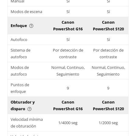
Manual
Sí
Sí
Modos de escena
Sí
Sí
Canon
Canon
Enfoque
help_outline
PowerShot G16
PowerShot S120
Autofoco
Sí
Sí
Sistema de
Por detección de
Por detección de
autofoco
contraste
contraste
Modos de
Normal, Continuo,
Normal, Continuo,
autofoco
Seguimiento
Seguimiento
Puntos de
9
9
enfoque
Obturador y
Canon
Canon
disparo
PowerShot G16
PowerShot S120
help_outline
Velocidad mínima
1/4000 seg
1/2000 seg
de obturación