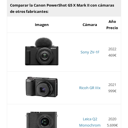
Comparar la Canon PowerShot G5 X Mark II con cámaras
de otros fabricantes:
Año
Imagen
Cámara
Precio
2022
Sony ZV-1F
469€
2021
Ricoh GR IIIx
999€
Leica Q2
2020
Monochrom
5.699€