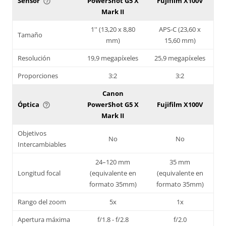
Sensor
PowerShot G5 X
Fujifilm X100V
help_outline
Mark II
1'' (13,20 x 8,80
APS-C (23,60 x
Tamaño
mm)
15,60 mm)
Resolución
19,9 megapíxeles
25,9 megapíxeles
Proporciones
3:2
3:2
Canon
Óptica
PowerShot G5 X
Fujifilm X100V
help_outline
Mark II
Objetivos
No
No
Intercambiables
24–120 mm
35 mm
Longitud focal
(equivalente en
(equivalente en
formato 35mm)
formato 35mm)
Rango del zoom
5x
1x
Apertura máxima
f/1.8 - f/2.8
f/2.0