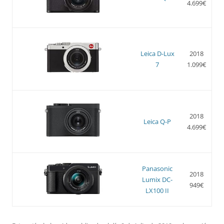
4.699€
Leica D-Lux
2018
7
1.099€
2018
Leica Q-P
4.699€
Panasonic
2018
Lumix DC-
949€
LX100 II