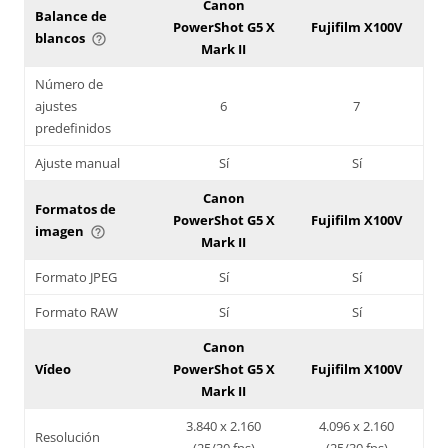
Canon
Balance de
PowerShot G5 X
Fujifilm X100V
blancos
help_outline
Mark II
Número de
ajustes
6
7
predefinidos
Ajuste manual
Sí
Sí
Canon
Formatos de
PowerShot G5 X
Fujifilm X100V
imagen
help_outline
Mark II
Formato JPEG
Sí
Sí
Formato RAW
Sí
Sí
Canon
Vídeo
PowerShot G5 X
Fujifilm X100V
Mark II
3.840 x 2.160
4.096 x 2.160
Resolución
(25/30 fps)
(25/30 fps)