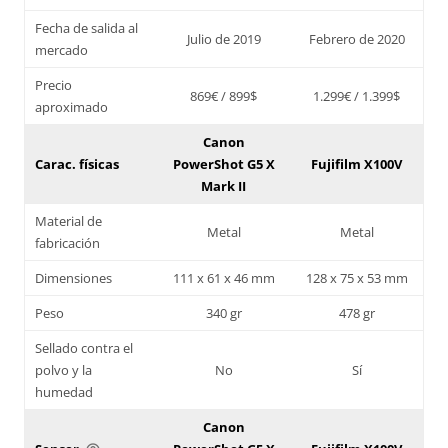
Fecha de salida al
Julio de 2019
Febrero de 2020
mercado
Precio
869€ / 899$
1.299€ / 1.399$
aproximado
Canon
Carac. físicas
PowerShot G5 X
Fujifilm X100V
Mark II
Material de
Metal
Metal
fabricación
Dimensiones
111 x 61 x 46 mm
128 x 75 x 53 mm
Peso
340 gr
478 gr
Sellado contra el
polvo y la
No
Sí
humedad
Canon