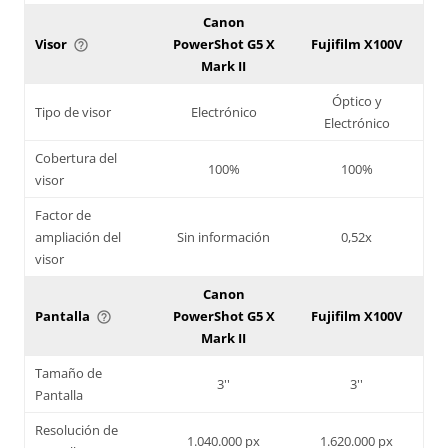
Canon
Visor
PowerShot G5 X
Fujifilm X100V
help_outline
Mark II
Óptico y
Tipo de visor
Electrónico
Electrónico
Cobertura del
100%
100%
visor
Factor de
ampliación del
Sin información
0,52x
visor
Canon
Pantalla
PowerShot G5 X
Fujifilm X100V
help_outline
Mark II
Tamaño de
3''
3''
Pantalla
Resolución de
1.040.000 px
1.620.000 px