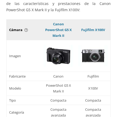
de las características y prestaciones de la Canon
PowerShot G5 X Mark II y la Fujifilm X100V:
Canon
Cámara
PowerShot G5 X
Fujifilm X100V
help_outline
Mark II
Imagen
Fabricante
Canon
Fujifilm
PowerShot G5 X
Modelo
X100V
Mark II
Tipo
Compacta
Compacta
Compacta
Compacta
Categoría
avanzada
avanzada