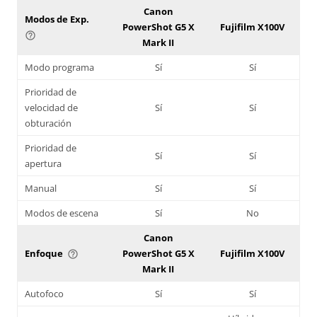
Canon
Modos de Exp.
PowerShot G5 X
Fujifilm X100V
help_outline
Mark II
Modo programa
Sí
Sí
Prioridad de
velocidad de
Sí
Sí
obturación
Prioridad de
Sí
Sí
apertura
Manual
Sí
Sí
Modos de escena
Sí
No
Canon
Enfoque
PowerShot G5 X
Fujifilm X100V
help_outline
Mark II
Autofoco
Sí
Sí