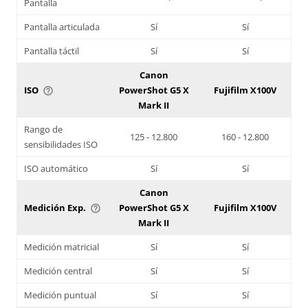
Pantalla
Pantalla articulada
Sí
Sí
Pantalla táctil
Sí
Sí
Canon
ISO
PowerShot G5 X
Fujifilm X100V
help_outline
Mark II
Rango de
125 - 12.800
160 - 12.800
sensibilidades ISO
ISO automático
Sí
Sí
Canon
Medición Exp.
PowerShot G5 X
Fujifilm X100V
help_outline
Mark II
Medición matricial
Sí
Sí
Medición central
Sí
Sí
Medición puntual
Sí
Sí