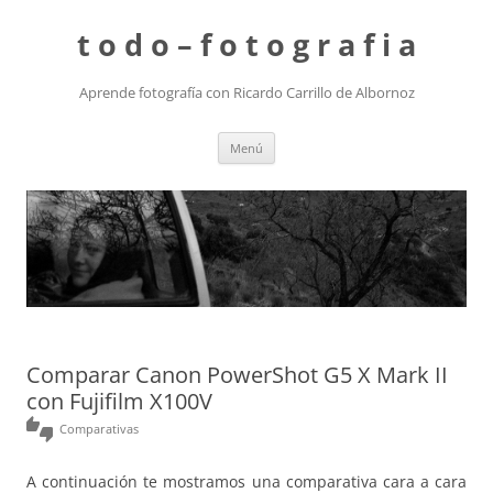
t o d o – f o t o g r a f i a
Aprende fotografía con Ricardo Carrillo de Albornoz
Saltar
Menú
al
contenido
Comparar Canon PowerShot G5 X Mark II
con Fujifilm X100V
thumbs_up_down
Comparativas
A continuación te mostramos una comparativa cara a cara