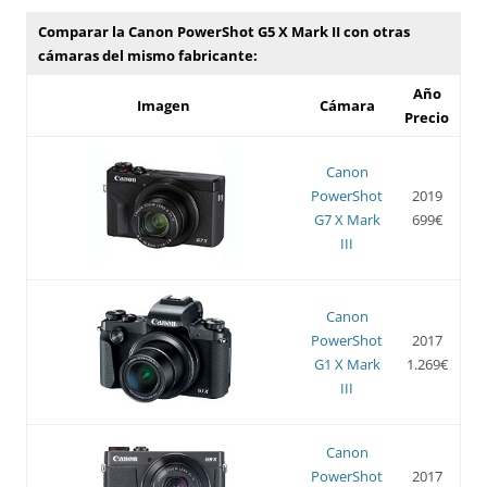
Comparar la Canon PowerShot G5 X Mark II con otras
cámaras del mismo fabricante:
Año
Imagen
Cámara
Precio
Canon
PowerShot
2019
G7 X Mark
699€
III
Canon
PowerShot
2017
G1 X Mark
1.269€
III
Canon
PowerShot
2017