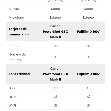
Altavoz
Mono
Mono
Micrófono
Estéreo
Estéreo
Canon
Tarjetas de
PowerShot G5 X
Fujifilm X100V
memoria
help_outline
Mark II
Formato
SD
SD
Número de
1
1
Ranuras
Canon
Conectividad
PowerShot G5 X
Fujifilm X100V
Mark II
USB
3.0
3.0
HDMI
Sí
Sí
Wi-Fi
Sí
Sí