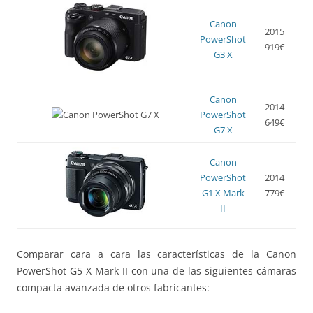
Canon
2015
PowerShot
919€
G3 X
Canon
2014
PowerShot
649€
G7 X
Canon
PowerShot
2014
G1 X Mark
779€
II
Comparar cara a cara las características de la Canon
PowerShot G5 X Mark II con una de las siguientes cámaras
compacta avanzada de otros fabricantes: