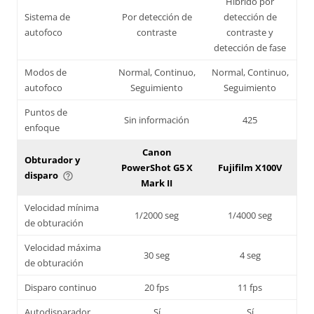
Híbrido por
Sistema de
Por detección de
detección de
autofoco
contraste
contraste y
detección de fase
Modos de
Normal, Continuo,
Normal, Continuo,
autofoco
Seguimiento
Seguimiento
Puntos de
Sin información
425
enfoque
Canon
Obturador y
PowerShot G5 X
Fujifilm X100V
disparo
help_outline
Mark II
Velocidad mínima
1/2000 seg
1/4000 seg
de obturación
Velocidad máxima
30 seg
4 seg
de obturación
Disparo continuo
20 fps
11 fps
Autodisparador
Sí
Sí