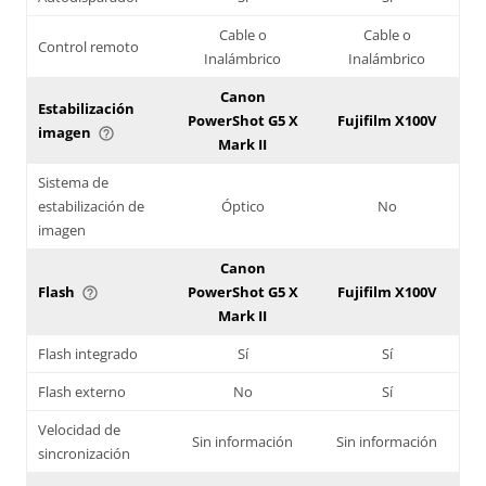
Cable o
Cable o
Control remoto
Inalámbrico
Inalámbrico
Canon
Estabilización
PowerShot G5 X
Fujifilm X100V
imagen
help_outline
Mark II
Sistema de
estabilización de
Óptico
No
imagen
Canon
Flash
PowerShot G5 X
Fujifilm X100V
help_outline
Mark II
Flash integrado
Sí
Sí
Flash externo
No
Sí
Velocidad de
Sin información
Sin información
sincronización