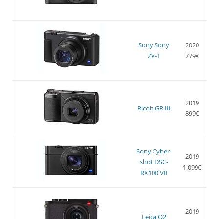
Sony Sony
2020
ZV-1
779€
2019
Ricoh GR III
899€
Sony Cyber-
2019
shot DSC-
1.099€
RX100 VII
2019
Leica Q2