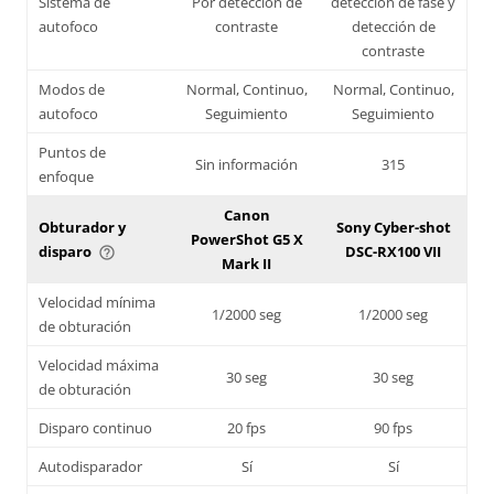
Sistema de
Por detección de
detección de fase y
autofoco
contraste
detección de
contraste
Modos de
Normal, Continuo,
Normal, Continuo,
autofoco
Seguimiento
Seguimiento
Puntos de
Sin información
315
enfoque
Canon
Obturador y
Sony Cyber-shot
PowerShot G5 X
disparo
DSC-RX100 VII
help_outline
Mark II
Velocidad mínima
1/2000 seg
1/2000 seg
de obturación
Velocidad máxima
30 seg
30 seg
de obturación
Disparo continuo
20 fps
90 fps
Autodisparador
Sí
Sí