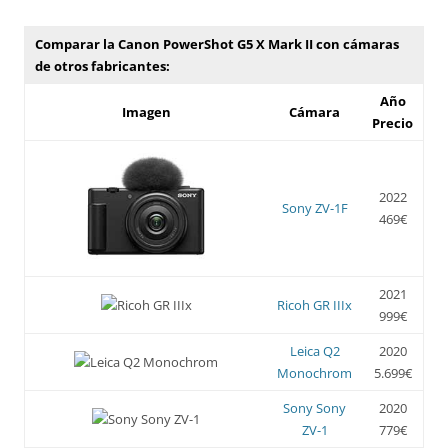
Comparar la Canon PowerShot G5 X Mark II con cámaras
de otros fabricantes:
Año
Imagen
Cámara
Precio
2022
Sony ZV-1F
469€
2021
Ricoh GR IIIx
999€
Leica Q2
2020
Monochrom
5.699€
Sony Sony
2020
ZV-1
779€