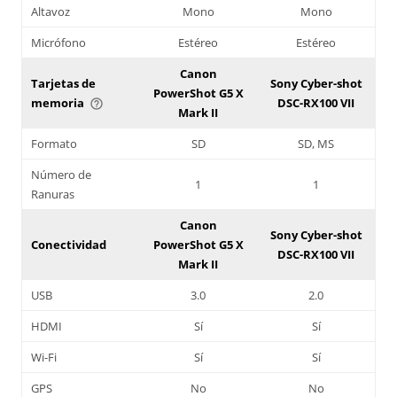
Altavoz
Mono
Mono
Micrófono
Estéreo
Estéreo
Canon
Tarjetas de
Sony Cyber-shot
PowerShot G5 X
memoria
DSC-RX100 VII
help_outline
Mark II
Formato
SD
SD, MS
Número de
1
1
Ranuras
Canon
Sony Cyber-shot
Conectividad
PowerShot G5 X
DSC-RX100 VII
Mark II
USB
3.0
2.0
HDMI
Sí
Sí
Wi-Fi
Sí
Sí
GPS
No
No