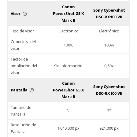
Canon
Sony Cyber-shot
Visor
PowerShot G5 X
help_outline
DSC-RX100 VII
Mark II
Tipo de visor
Electrónico
Electrónico
Cobertura del
100%
100%
visor
Factor de
ampliación del
Sin información
0,59x
visor
Canon
Sony Cyber-shot
Pantalla
PowerShot G5 X
help_outline
DSC-RX100 VII
Mark II
Tamaño de
3''
3''
Pantalla
Resolución de
1.040.000 px
921.000 px
Pantalla