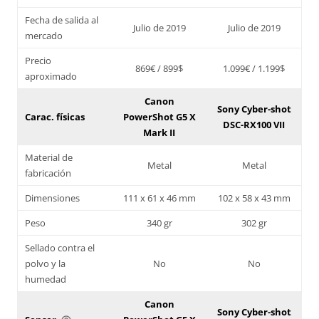
Fecha de salida al
Julio de 2019
Julio de 2019
mercado
Precio
869€ / 899$
1.099€ / 1.199$
aproximado
Canon
Sony Cyber-shot
Carac. físicas
PowerShot G5 X
DSC-RX100 VII
Mark II
Material de
Metal
Metal
fabricación
Dimensiones
111 x 61 x 46 mm
102 x 58 x 43 mm
Peso
340 gr
302 gr
Sellado contra el
polvo y la
No
No
humedad
Canon
Sony Cyber-shot