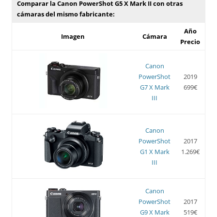
Comparar la Canon PowerShot G5 X Mark II con otras
cámaras del mismo fabricante:
Año
Imagen
Cámara
Precio
Canon
PowerShot
2019
G7 X Mark
699€
III
Canon
PowerShot
2017
G1 X Mark
1.269€
III
Canon
PowerShot
2017
G9 X Mark
519€