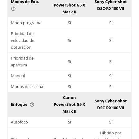
Modos de Exp.
Sony Cyber-shot
PowerShot G5 X
DSC-RX100 VII
help_outline
Mark II
Modo programa
Sí
Sí
Prioridad de
velocidad de
Sí
Sí
obturación
Prioridad de
Sí
Sí
apertura
Manual
Sí
Sí
Modos de escena
Sí
Sí
Canon
Sony Cyber-shot
Enfoque
PowerShot G5 X
help_outline
DSC-RX100 VII
Mark II
Autofoco
Sí
Sí
Híbrido por