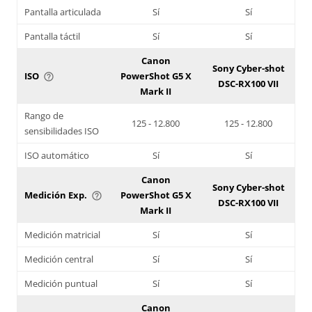
Pantalla articulada
Sí
Sí
Pantalla táctil
Sí
Sí
Canon
Sony Cyber-shot
ISO
PowerShot G5 X
help_outline
DSC-RX100 VII
Mark II
Rango de
125 - 12.800
125 - 12.800
sensibilidades ISO
ISO automático
Sí
Sí
Canon
Sony Cyber-shot
Medición Exp.
PowerShot G5 X
help_outline
DSC-RX100 VII
Mark II
Medición matricial
Sí
Sí
Medición central
Sí
Sí
Medición puntual
Sí
Sí
Canon