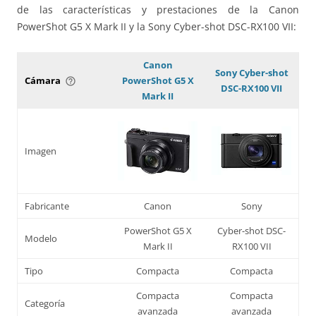
de las características y prestaciones de la Canon
PowerShot G5 X Mark II y la Sony Cyber-shot DSC-RX100 VII:
Canon
Sony Cyber-shot
Cámara
PowerShot G5 X
help_outline
DSC-RX100 VII
Mark II
Imagen
Fabricante
Canon
Sony
PowerShot G5 X
Cyber-shot DSC-
Modelo
Mark II
RX100 VII
Tipo
Compacta
Compacta
Compacta
Compacta
Categoría
avanzada
avanzada