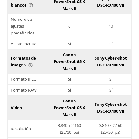
PowerShot G5 X
blancos
DSC-RX100 VII
help_outline
Mark II
Número de
ajustes
6
10
predefinidos
Ajuste manual
Sí
Sí
Canon
Formatos de
Sony Cyber-shot
PowerShot G5 X
imagen
DSC-RX100 VII
help_outline
Mark II
Formato JPEG
Sí
Sí
Formato RAW
Sí
Sí
Canon
Sony Cyber-shot
Vídeo
PowerShot G5 X
DSC-RX100 VII
Mark II
3.840 x 2.160
3.840 x 2.160
Resolución
(25/30 fps)
(25/30 fps)