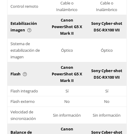
Cable o
Cable o
Control remoto
Inalámbrico
Inalámbrico
Canon
Estabilización
Sony Cyber-shot
PowerShot G5 X
imagen
DSC-RX100 VII
help_outline
Mark II
Sistema de
estabilización de
Óptico
Óptico
imagen
Canon
Sony Cyber-shot
Flash
PowerShot G5 X
help_outline
DSC-RX100 VII
Mark II
Flash integrado
Sí
Sí
Flash externo
No
No
Velocidad de
Sin información
Sin información
sincronización
Canon
Balance de
Sony Cyber-shot