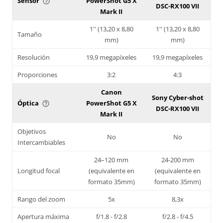
Sensor
PowerShot G5 X
help_outline
DSC-RX100 VII
Mark II
1'' (13,20 x 8,80
1'' (13,20 x 8,80
Tamaño
mm)
mm)
Resolución
19,9 megapíxeles
19,9 megapíxeles
Proporciones
3:2
4:3
Canon
Sony Cyber-shot
Óptica
PowerShot G5 X
help_outline
DSC-RX100 VII
Mark II
Objetivos
No
No
Intercambiables
24–120 mm
24-200 mm
Longitud focal
(equivalente en
(equivalente en
formato 35mm)
formato 35mm)
Rango del zoom
5x
8,3x
Apertura máxima
f/1.8 - f/2.8
f/2.8 - f/4.5