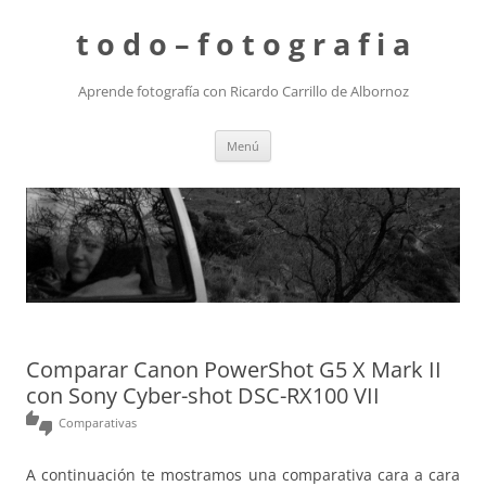
t o d o – f o t o g r a f i a
Aprende fotografía con Ricardo Carrillo de Albornoz
Saltar
Menú
al
contenido
Comparar Canon PowerShot G5 X Mark II
con Sony Cyber-shot DSC-RX100 VII
thumbs_up_down
Comparativas
A continuación te mostramos una comparativa cara a cara