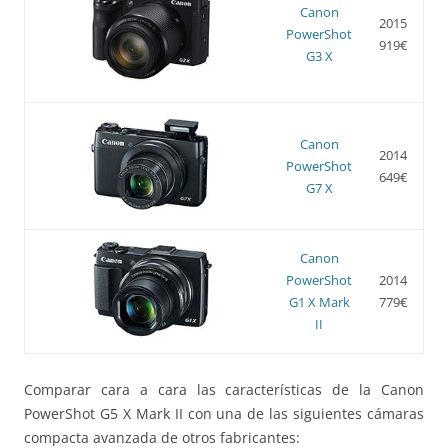
Canon
2015
PowerShot
919€
G3 X
Canon
2014
PowerShot
649€
G7 X
Canon
PowerShot
2014
G1 X Mark
779€
II
Comparar cara a cara las características de la Canon
PowerShot G5 X Mark II con una de las siguientes cámaras
compacta avanzada de otros fabricantes: