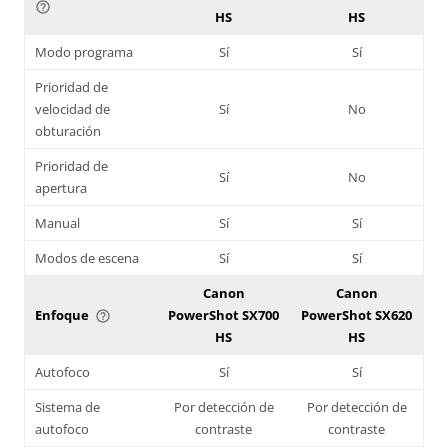
help_outline
HS
HS
Modo programa
Sí
Sí
Prioridad de
velocidad de
Sí
No
obturación
Prioridad de
Sí
No
apertura
Manual
Sí
Sí
Modos de escena
Sí
Sí
Canon
Canon
Enfoque
PowerShot SX700
PowerShot SX620
help_outline
HS
HS
Autofoco
Sí
Sí
Sistema de
Por detección de
Por detección de
autofoco
contraste
contraste