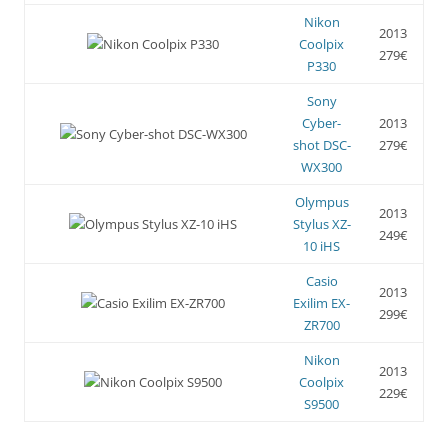
Nikon
2013
Coolpix
279€
P330
Sony
Cyber-
2013
shot DSC-
279€
WX300
Olympus
2013
Stylus XZ-
249€
10 iHS
Casio
2013
Exilim EX-
299€
ZR700
Nikon
2013
Coolpix
229€
S9500