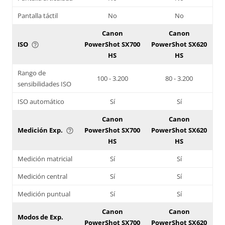
Pantalla táctil
No
No
Canon
Canon
ISO
PowerShot SX700
PowerShot SX620
help_outline
HS
HS
Rango de
100 - 3.200
80 - 3.200
sensibilidades ISO
ISO automático
Sí
Sí
Canon
Canon
Medición Exp.
PowerShot SX700
PowerShot SX620
help_outline
HS
HS
Medición matricial
Sí
Sí
Medición central
Sí
Sí
Medición puntual
Sí
Sí
Canon
Canon
Modos de Exp.
PowerShot SX700
PowerShot SX620