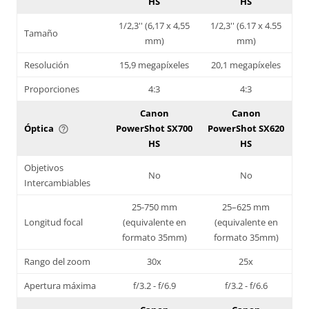
HS
HS
1/2,3'' (6,17 x 4,55
1/2,3'' (6.17 x 4.55
Tamaño
mm)
mm)
Resolución
15,9 megapíxeles
20,1 megapíxeles
Proporciones
4:3
4:3
Canon
Canon
Óptica
PowerShot SX700
PowerShot SX620
help_outline
HS
HS
Objetivos
No
No
Intercambiables
25-750 mm
25–625 mm
Longitud focal
(equivalente en
(equivalente en
formato 35mm)
formato 35mm)
Rango del zoom
30x
25x
Apertura máxima
f/3.2 - f/6.9
f/3.2 - f/6.6