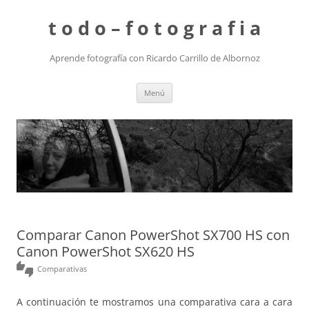
t o d o – f o t o g r a f i a
Aprende fotografía con Ricardo Carrillo de Albornoz
Saltar
Menú
al
contenido
Comparar Canon PowerShot SX700 HS con
Canon PowerShot SX620 HS
thumbs_up_down
Comparativas
A continuación te mostramos una comparativa cara a cara