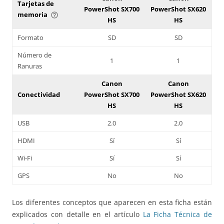
Tarjetas de
PowerShot SX700
PowerShot SX620
memoria
help_outline
HS
HS
Formato
SD
SD
Número de
1
1
Ranuras
Canon
Canon
Conectividad
PowerShot SX700
PowerShot SX620
HS
HS
USB
2.0
2.0
HDMI
Sí
Sí
Wi-Fi
Sí
Sí
GPS
No
No
Los diferentes conceptos que aparecen en esta ficha están
explicados con detalle en el artículo
La Ficha Técnica de