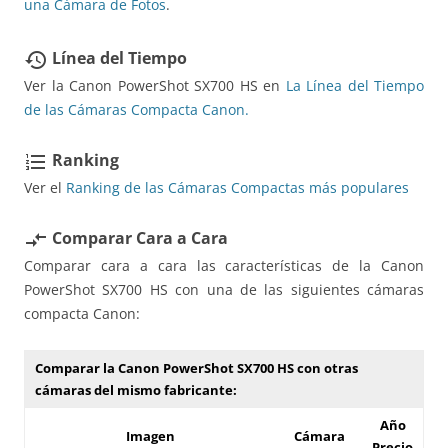
una Cámara de Fotos
.
Línea del Tiempo
restore
Ver la Canon PowerShot SX700 HS en
La Línea del Tiempo
de las Cámaras Compacta Canon.
Ranking
format_list_numbered
Ver el
Ranking de las Cámaras Compactas más populares
Comparar Cara a Cara
compare_arrows
Comparar cara a cara las características de la Canon
PowerShot SX700 HS con una de las siguientes cámaras
compacta Canon:
Comparar la Canon PowerShot SX700 HS con otras
cámaras del mismo fabricante:
Año
Imagen
Cámara
Precio