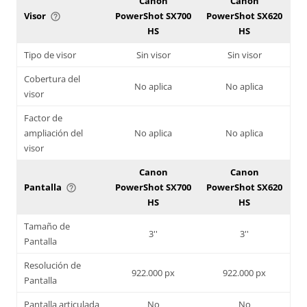
Canon
Canon
Visor
PowerShot SX700
PowerShot SX620
help_outline
HS
HS
Tipo de visor
Sin visor
Sin visor
Cobertura del
No aplica
No aplica
visor
Factor de
ampliación del
No aplica
No aplica
visor
Canon
Canon
Pantalla
PowerShot SX700
PowerShot SX620
help_outline
HS
HS
Tamaño de
3''
3''
Pantalla
Resolución de
922.000 px
922.000 px
Pantalla
Pantalla articulada
No
No