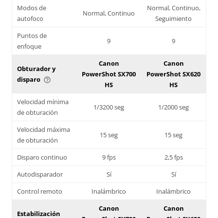
Modos de
Normal, Continuo,
Normal, Continuo
autofoco
Seguimiento
Puntos de
9
9
enfoque
Canon
Canon
Obturador y
PowerShot SX700
PowerShot SX620
disparo
help_outline
HS
HS
Velocidad mínima
1/3200 seg
1/2000 seg
de obturación
Velocidad máxima
15 seg
15 seg
de obturación
Disparo continuo
9 fps
2,5 fps
Autodisparador
Sí
Sí
Control remoto
Inalámbrico
Inalámbrico
Canon
Canon
Estabilización