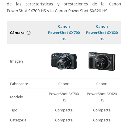
de las características y prestaciones de la Canon
PowerShot SX700 HS y la Canon PowerShot SX620 HS:
Canon
Canon
Cámara
PowerShot SX700
PowerShot SX620
help_outline
HS
HS
Imagen
Fabricante
Canon
Canon
PowerShot SX700
PowerShot SX620
Modelo
HS
HS
Tipo
Compacta
Compacta
Categoría
Compacta
Compacta