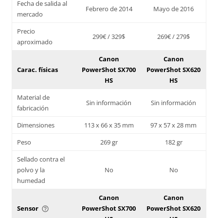
Fecha de salida al
Febrero de 2014
Mayo de 2016
mercado
Precio
299€ / 329$
269€ / 279$
aproximado
Canon
Canon
Carac. físicas
PowerShot SX700
PowerShot SX620
HS
HS
Material de
Sin información
Sin información
fabricación
Dimensiones
113 x 66 x 35 mm
97 x 57 x 28 mm
Peso
269 gr
182 gr
Sellado contra el
polvo y la
No
No
humedad
Canon
Canon
Sensor
PowerShot SX700
PowerShot SX620
help_outline