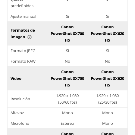
predefinidos
Ajuste manual
Sí
Sí
Canon
Canon
Formatos de
PowerShot SX700
PowerShot SX620
imagen
help_outline
HS
HS
Formato JPEG
Sí
Sí
Formato RAW
No
No
Canon
Canon
Vídeo
PowerShot SX700
PowerShot SX620
HS
HS
1.920 x 1.080
1.920 x 1.080
Resolución
(50/60 fps)
(25/30 fps)
Altavoz
Mono
Mono
Micrófono
Estéreo
Mono
Canon
Canon