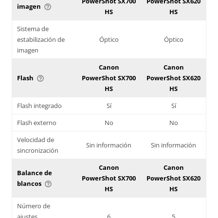
PowerShot SX700
PowerShot SX620
imagen
help_outline
HS
HS
Sistema de
estabilización de
Óptico
Óptico
imagen
Canon
Canon
Flash
PowerShot SX700
PowerShot SX620
help_outline
HS
HS
Flash integrado
Sí
Sí
Flash externo
No
No
Velocidad de
Sin información
Sin información
sincronización
Canon
Canon
Balance de
PowerShot SX700
PowerShot SX620
blancos
help_outline
HS
HS
Número de
ajustes
6
5