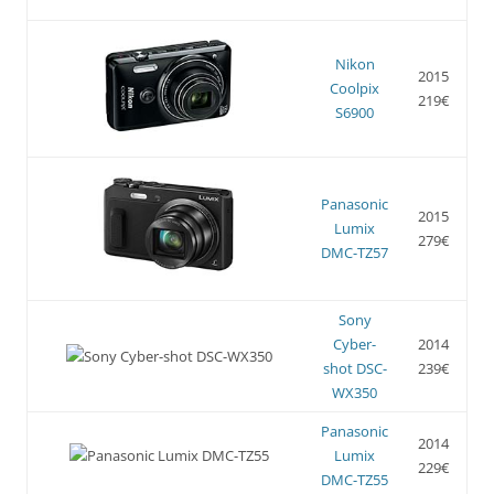
Nikon
2015
Coolpix
219€
S6900
Panasonic
2015
Lumix
279€
DMC-TZ57
Sony
Cyber-
2014
shot DSC-
239€
WX350
Panasonic
2014
Lumix
229€
DMC-TZ55