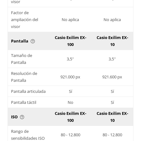
visor
Factor de
ampliación del
No aplica
No aplica
visor
Casio Exilim EX-
Casio Exilim EX-
Pantalla
help_outline
100
10
Tamaño de
3,5''
3,5''
Pantalla
Resolución de
921.000 px
921.600 px
Pantalla
Pantalla articulada
Sí
Sí
Pantalla táctil
No
Sí
Casio Exilim EX-
Casio Exilim EX-
ISO
help_outline
100
10
Rango de
80 - 12.800
80 - 12.800
sensibilidades ISO