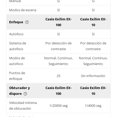
Manual
Sí
Sí
Modos de escena
Sí
Sí
Casio Exilim EX-
Casio Exilim EX-
Enfoque
help_outline
100
10
Autofoco
Sí
Sí
Sistema de
Por detección de
Por detección de
autofoco
contraste
contraste
Modos de
Normal, Continuo,
Normal, Continuo,
autofoco
Seguimiento
Seguimiento
Puntos de
25
Sin información
enfoque
Obturador y
Casio Exilim EX-
Casio Exilim EX-
disparo
100
10
help_outline
Velocidad mínima
1/20000 seg
1/4000 seg
de obturación