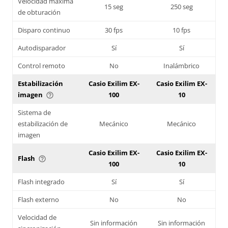
Velocidad máxima
15 seg
250 seg
de obturación
Disparo continuo
30 fps
10 fps
Autodisparador
Sí
Sí
Control remoto
No
Inalámbrico
Estabilización
Casio Exilim EX-
Casio Exilim EX-
imagen
100
10
help_outline
Sistema de
estabilización de
Mecánico
Mecánico
imagen
Casio Exilim EX-
Casio Exilim EX-
Flash
help_outline
100
10
Flash integrado
Sí
Sí
Flash externo
No
No
Velocidad de
Sin información
Sin información