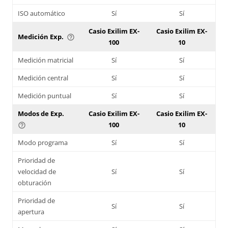
ISO automático
Sí
Sí
Casio Exilim EX-
Casio Exilim EX-
Medición Exp.
help_outline
100
10
Medición matricial
Sí
Sí
Medición central
Sí
Sí
Medición puntual
Sí
Sí
Modos de Exp.
Casio Exilim EX-
Casio Exilim EX-
100
10
help_outline
Modo programa
Sí
Sí
Prioridad de
velocidad de
Sí
Sí
obturación
Prioridad de
Sí
Sí
apertura