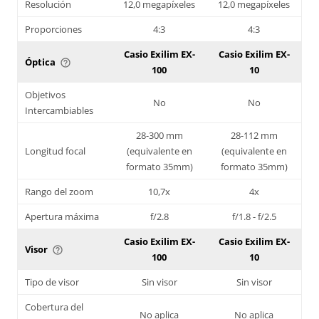
Resolución
12,0 megapíxeles
12,0 megapíxeles
Proporciones
4:3
4:3
Casio Exilim EX-
Casio Exilim EX-
Óptica
help_outline
100
10
Objetivos
No
No
Intercambiables
28-300 mm
28-112 mm
Longitud focal
(equivalente en
(equivalente en
formato 35mm)
formato 35mm)
Rango del zoom
10,7x
4x
Apertura máxima
f/2.8
f/1.8 - f/2.5
Casio Exilim EX-
Casio Exilim EX-
Visor
help_outline
100
10
Tipo de visor
Sin visor
Sin visor
Cobertura del
No aplica
No aplica