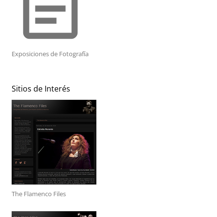
event_note
Exposiciones de Fotografía
Sitios de Interés
The Flamenco Files