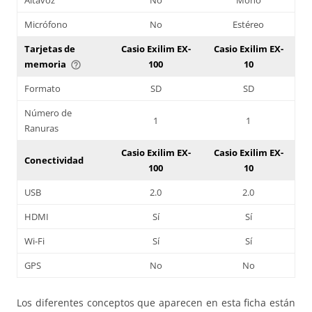
Micrófono
No
Estéreo
Tarjetas de
Casio Exilim EX-
Casio Exilim EX-
memoria
100
10
help_outline
Formato
SD
SD
Número de
1
1
Ranuras
Casio Exilim EX-
Casio Exilim EX-
Conectividad
100
10
USB
2.0
2.0
HDMI
Sí
Sí
Wi-Fi
Sí
Sí
GPS
No
No
Los diferentes conceptos que aparecen en esta ficha están