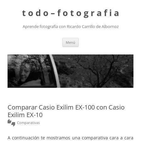
t o d o – f o t o g r a f i a
Aprende fotografía con Ricardo Carrillo de Albornoz
Saltar
Menú
al
contenido
Comparar Casio Exilim EX-100 con Casio
Exilim EX-10
thumbs_up_down
Comparativas
A continuación te mostramos una comparativa cara a cara