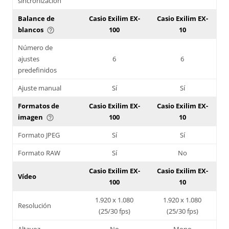
sincronización
Balance de
Casio Exilim EX-
Casio Exilim EX-
blancos
100
10
help_outline
Número de
ajustes
6
6
predefinidos
Ajuste manual
Sí
Sí
Formatos de
Casio Exilim EX-
Casio Exilim EX-
imagen
100
10
help_outline
Formato JPEG
Sí
Sí
Formato RAW
Sí
No
Casio Exilim EX-
Casio Exilim EX-
Vídeo
100
10
1.920 x 1.080
1.920 x 1.080
Resolución
(25/30 fps)
(25/30 fps)
Altavoz
No
Mono