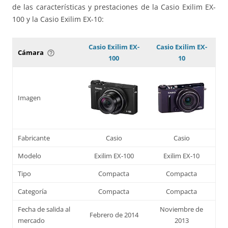
de las características y prestaciones de la Casio Exilim EX-
100 y la Casio Exilim EX-10:
Casio Exilim EX-
Casio Exilim EX-
Cámara
help_outline
100
10
Imagen
Fabricante
Casio
Casio
Modelo
Exilim EX-100
Exilim EX-10
Tipo
Compacta
Compacta
Categoría
Compacta
Compacta
Fecha de salida al
Noviembre de
Febrero de 2014
mercado
2013