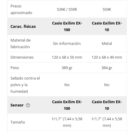
Precio
539€ / 559$
559€
aproximado
Casio Exilim EX-
Casio Exilim EX-
Carac. físicas
100
10
Material de
Sin información
Metal
fabricación
Dimensiones
120 x 68 x 50 mm
120 x 68 x 49 mm
Peso
389 gr
384 gr
Sellado contra el
polvo y la
No
No
humedad
Casio Exilim EX-
Casio Exilim EX-
Sensor
help_outline
100
10
1/1,7'' (7,44 x 5,58
1/1,7'' (7,44 x 5,58
Tamaño
mm)
mm)