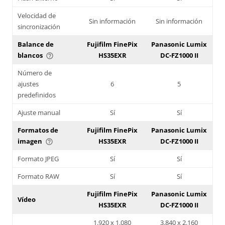
Velocidad de
Sin información
Sin información
sincronización
Balance de
Fujifilm FinePix
Panasonic Lumix
blancos
HS35EXR
DC-FZ1000 II
help_outline
Número de
ajustes
6
5
predefinidos
Ajuste manual
Sí
Sí
Formatos de
Fujifilm FinePix
Panasonic Lumix
imagen
HS35EXR
DC-FZ1000 II
help_outline
Formato JPEG
Sí
Sí
Formato RAW
Sí
Sí
Fujifilm FinePix
Panasonic Lumix
Vídeo
HS35EXR
DC-FZ1000 II
1.920 x 1.080
3.840 x 2.160