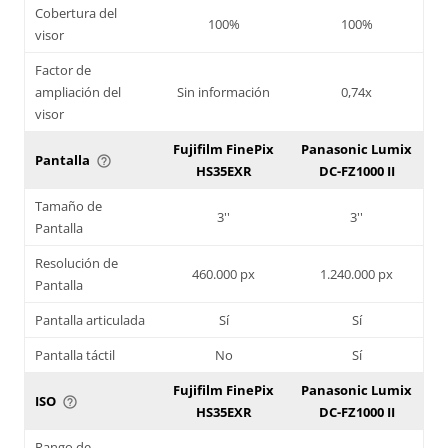
Cobertura del
100%
100%
visor
Factor de
ampliación del
Sin información
0,74x
visor
Fujifilm FinePix
Panasonic Lumix
Pantalla
help_outline
HS35EXR
DC-FZ1000 II
Tamaño de
3''
3''
Pantalla
Resolución de
460.000 px
1.240.000 px
Pantalla
Pantalla articulada
Sí
Sí
Pantalla táctil
No
Sí
Fujifilm FinePix
Panasonic Lumix
ISO
help_outline
HS35EXR
DC-FZ1000 II
Rango de