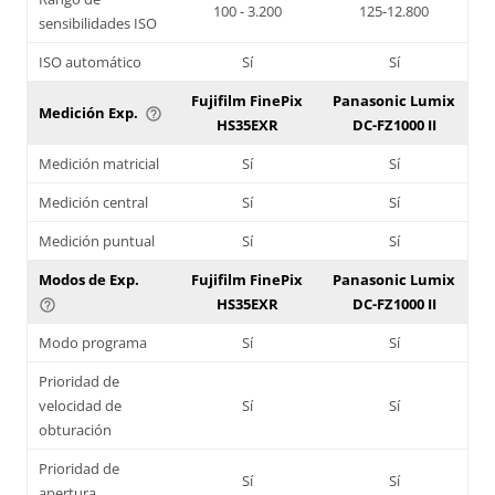
100 - 3.200
125-12.800
sensibilidades ISO
ISO automático
Sí
Sí
Fujifilm FinePix
Panasonic Lumix
Medición Exp.
help_outline
HS35EXR
DC-FZ1000 II
Medición matricial
Sí
Sí
Medición central
Sí
Sí
Medición puntual
Sí
Sí
Modos de Exp.
Fujifilm FinePix
Panasonic Lumix
HS35EXR
DC-FZ1000 II
help_outline
Modo programa
Sí
Sí
Prioridad de
velocidad de
Sí
Sí
obturación
Prioridad de
Sí
Sí
apertura