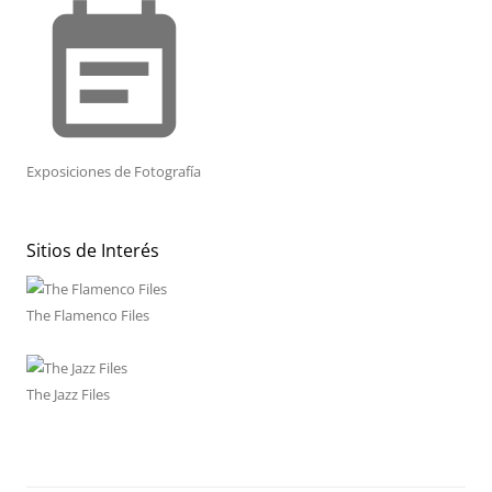
event_note
Exposiciones de Fotografía
Sitios de Interés
The Flamenco Files
The Jazz Files