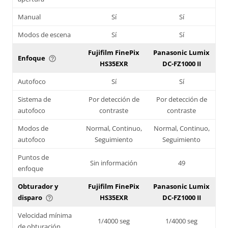
Manual
Sí
Sí
Modos de escena
Sí
Sí
Fujifilm FinePix
Panasonic Lumix
Enfoque
help_outline
HS35EXR
DC-FZ1000 II
Autofoco
Sí
Sí
Sistema de
Por detección de
Por detección de
autofoco
contraste
contraste
Modos de
Normal, Continuo,
Normal, Continuo,
autofoco
Seguimiento
Seguimiento
Puntos de
Sin información
49
enfoque
Obturador y
Fujifilm FinePix
Panasonic Lumix
disparo
HS35EXR
DC-FZ1000 II
help_outline
Velocidad mínima
1/4000 seg
1/4000 seg
de obturación