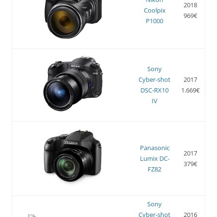
2018
Coolpix
969€
P1000
Sony
Cyber-shot
2017
DSC-RX10
1.669€
IV
Panasonic
2017
Lumix DC-
379€
FZ82
Sony
Cyber-shot
2016