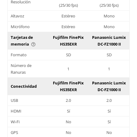
Resolución
(25/30 fps)
(25/30 fps)
Altavoz
Estéreo
Mono
Micrófono
Estéreo
Mono
Tarjetas de
Fujifilm FinePix
Panasonic Lumix
memoria
HS35EXR
DC-FZ1000 II
help_outline
Formato
SD
SD
Número de
1
1
Ranuras
Fujifilm FinePix
Panasonic Lumix
Conectividad
HS35EXR
DC-FZ1000 II
USB
2.0
2.0
HDMI
Sí
Sí
Wi-Fi
No
Sí
GPS
No
No