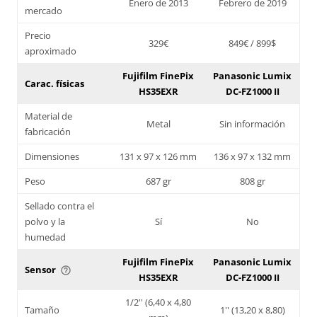
Enero de 2013
Febrero de 2019
mercado
Precio
329€
849€ / 899$
aproximado
Fujifilm FinePix
Panasonic Lumix
Carac. físicas
HS35EXR
DC-FZ1000 II
Material de
Metal
Sin información
fabricación
Dimensiones
131 x 97 x 126 mm
136 x 97 x 132 mm
Peso
687 gr
808 gr
Sellado contra el
polvo y la
Sí
No
humedad
Fujifilm FinePix
Panasonic Lumix
Sensor
help_outline
HS35EXR
DC-FZ1000 II
1/2'' (6,40 x 4,80
Tamaño
1'' (13,20 x 8,80)