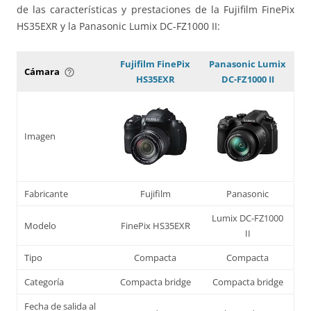
de las características y prestaciones de la Fujifilm FinePix
HS35EXR y la Panasonic Lumix DC-FZ1000 II:
Fujifilm FinePix
Panasonic Lumix
Cámara
help_outline
HS35EXR
DC-FZ1000 II
Imagen
Fabricante
Fujifilm
Panasonic
Lumix DC-FZ1000
Modelo
FinePix HS35EXR
II
Tipo
Compacta
Compacta
Categoría
Compacta bridge
Compacta bridge
Fecha de salida al