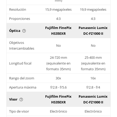
mm)
Resolución
15,9 megapíxeles
19,9 megapíxeles
Proporciones
4:3
4:3
Fujifilm FinePix
Panasonic Lumix
Óptica
help_outline
HS35EXR
DC-FZ1000 II
Objetivos
No
No
Intercambiables
24-720 mm
25-400 mm
Longitud focal
(equivalente en
(equivalente en
formato 35mm)
formato 35mm)
Rango del zoom
30x
16x
Apertura máxima
f/2.8 - f/5.6
f/2.8 - f/4
Fujifilm FinePix
Panasonic Lumix
Visor
help_outline
HS35EXR
DC-FZ1000 II
Tipo de visor
Electrónico
Electrónico