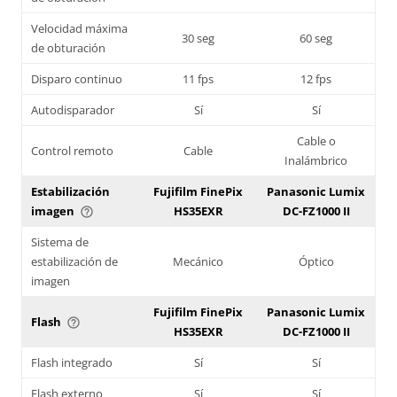
Velocidad máxima
30 seg
60 seg
de obturación
Disparo continuo
11 fps
12 fps
Autodisparador
Sí
Sí
Cable o
Control remoto
Cable
Inalámbrico
Estabilización
Fujifilm FinePix
Panasonic Lumix
imagen
HS35EXR
DC-FZ1000 II
help_outline
Sistema de
estabilización de
Mecánico
Óptico
imagen
Fujifilm FinePix
Panasonic Lumix
Flash
help_outline
HS35EXR
DC-FZ1000 II
Flash integrado
Sí
Sí
Flash externo
Sí
Sí