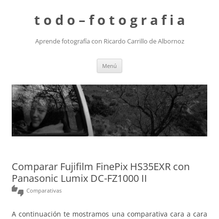
t o d o – f o t o g r a f i a
Aprende fotografía con Ricardo Carrillo de Albornoz
Saltar
Menú
al
contenido
Comparar Fujifilm FinePix HS35EXR con
Panasonic Lumix DC-FZ1000 II
thumbs_up_down
Comparativas
A continuación te mostramos una comparativa cara a cara