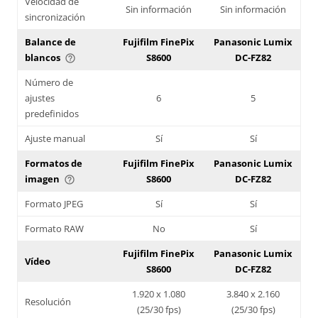
Velocidad de
Sin información
Sin información
sincronización
Balance de
Fujifilm FinePix
Panasonic Lumix
blancos
S8600
DC-FZ82
help_outline
Número de
ajustes
6
5
predefinidos
Ajuste manual
Sí
Sí
Formatos de
Fujifilm FinePix
Panasonic Lumix
imagen
S8600
DC-FZ82
help_outline
Formato JPEG
Sí
Sí
Formato RAW
No
Sí
Fujifilm FinePix
Panasonic Lumix
Vídeo
S8600
DC-FZ82
1.920 x 1.080
3.840 x 2.160
Resolución
(25/30 fps)
(25/30 fps)