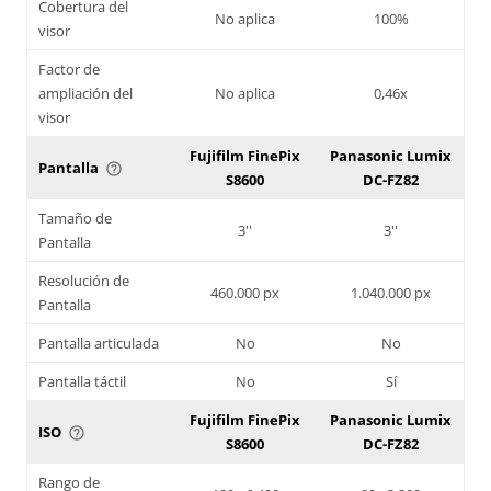
Cobertura del
No aplica
100%
visor
Factor de
ampliación del
No aplica
0,46x
visor
Fujifilm FinePix
Panasonic Lumix
Pantalla
help_outline
S8600
DC-FZ82
Tamaño de
3''
3''
Pantalla
Resolución de
460.000 px
1.040.000 px
Pantalla
Pantalla articulada
No
No
Pantalla táctil
No
Sí
Fujifilm FinePix
Panasonic Lumix
ISO
help_outline
S8600
DC-FZ82
Rango de