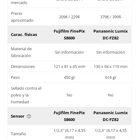
mercado
Precio
209€ / 229$
379€ / 399$
aproximado
Fujifilm FinePix
Panasonic Lumix
Carac. físicas
S8600
DC-FZ82
Material de
Sin información
Sin información
fabricación
Dimensiones
121 x 81 x 65 mm
130 x 94 x 119 mm
Peso
450 gr
616 gr
Sellado contra el
polvo y la
No
No
humedad
Fujifilm FinePix
Panasonic Lumix
Sensor
help_outline
S8600
DC-FZ82
1/2,3'' (6,17 x 4,55
1/2,3'' (6,17 x 4,55
Tamaño
mm)
mm)