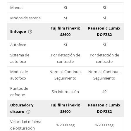
Manual
Sí
Sí
Modos de escena
Sí
Sí
Fujifilm FinePix
Panasonic Lumix
Enfoque
help_outline
S8600
DC-FZ82
Autofoco
Sí
Sí
Sistema de
Por detección de
Por detección de
autofoco
contraste
contraste
Modos de
Normal, Continuo,
Normal, Continuo,
autofoco
Seguimiento
Seguimiento
Puntos de
Sin información
49
enfoque
Obturador y
Fujifilm FinePix
Panasonic Lumix
disparo
S8600
DC-FZ82
help_outline
Velocidad mínima
1/2000 seg
1/2000 seg
de obturación