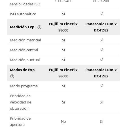
100 - 6.400
80 - 3.200
sensibilidades ISO
ISO automático
Sí
Sí
Fujifilm FinePix
Panasonic Lumix
Medición Exp.
help_outline
S8600
DC-FZ82
Medición matricial
Sí
Sí
Medición central
Sí
Sí
Medición puntual
Sí
Sí
Modos de Exp.
Fujifilm FinePix
Panasonic Lumix
S8600
DC-FZ82
help_outline
Modo programa
Sí
Sí
Prioridad de
velocidad de
Sí
Sí
obturación
Prioridad de
No
Sí
apertura