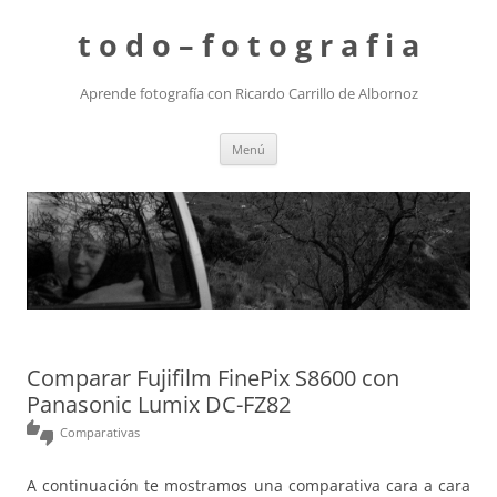
t o d o – f o t o g r a f i a
Aprende fotografía con Ricardo Carrillo de Albornoz
Saltar
Menú
al
contenido
Comparar Fujifilm FinePix S8600 con
Panasonic Lumix DC-FZ82
thumbs_up_down
Comparativas
A continuación te mostramos una comparativa cara a cara