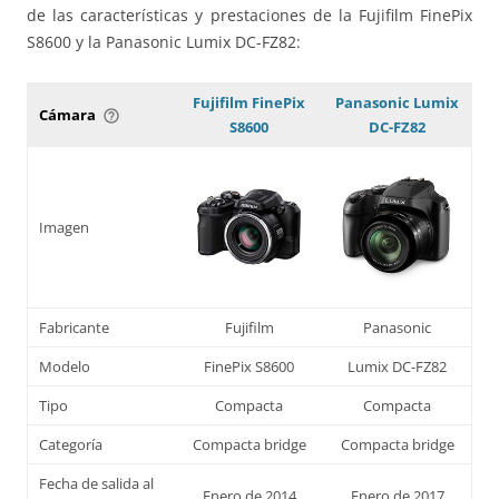
de las características y prestaciones de la Fujifilm FinePix
S8600 y la Panasonic Lumix DC-FZ82:
Fujifilm FinePix
Panasonic Lumix
Cámara
help_outline
S8600
DC-FZ82
Imagen
Fabricante
Fujifilm
Panasonic
Modelo
FinePix S8600
Lumix DC-FZ82
Tipo
Compacta
Compacta
Categoría
Compacta bridge
Compacta bridge
Fecha de salida al
Enero de 2014
Enero de 2017