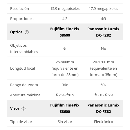
Resolución
15,9 megapíxeles
17,9 megapíxeles
Proporciones
4:3
4:3
Fujifilm FinePix
Panasonic Lumix
Óptica
help_outline
S8600
DC-FZ82
Objetivos
No
No
Intercambiables
25-900mm
20-1200 mm
Longitud focal
(equivalente en
(equivalente en
formato 35mm)
formato 35mm)
Rango del zoom
36x
60x
Apertura máxima
f/2.9 - f/6.5
f/2.8 - f/5.9
Fujifilm FinePix
Panasonic Lumix
Visor
help_outline
S8600
DC-FZ82
Tipo de visor
Sin visor
Electrónico