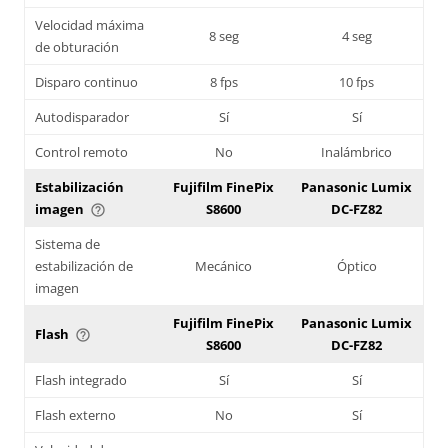
Velocidad máxima
8 seg
4 seg
de obturación
Disparo continuo
8 fps
10 fps
Autodisparador
Sí
Sí
Control remoto
No
Inalámbrico
Estabilización
Fujifilm FinePix
Panasonic Lumix
imagen
S8600
DC-FZ82
help_outline
Sistema de
estabilización de
Mecánico
Óptico
imagen
Fujifilm FinePix
Panasonic Lumix
Flash
help_outline
S8600
DC-FZ82
Flash integrado
Sí
Sí
Flash externo
No
Sí