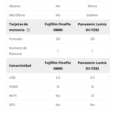
Altavoz
No
Mono
Micrófono
No
Estéreo
Tarjetas de
Fujifilm FinePix
Panasonic Lumix
memoria
S8600
DC-FZ82
help_outline
Formato
SD
SD
Número de
1
1
Ranuras
Fujifilm FinePix
Panasonic Lumix
Conectividad
S8600
DC-FZ82
USB
2.0
2.0
HDMI
Sí
Sí
Wi-Fi
No
Sí
GPS
No
No