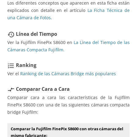
Los diferentes conceptos que aparecen en esta ficha están
explicados con detalle en el artículo
La Ficha Técnica de
una Cámara de Fotos
.
Línea del Tiempo
restore
Ver la Fujifilm FinePix S8600 en
La Línea del Tiempo de las
Cámaras Compacta Fujifilm.
Ranking
format_list_numbered
Ver el
Ranking de las Cámaras Bridge más populares
Comparar Cara a Cara
compare_arrows
Comparar cara a cara las características de la Fujifilm
FinePix S8600 con una de las siguientes cámaras compacta
bridge Fujifilm:
Comparar la Fujifilm FinePix S8600 con otras cámaras del
mismo fabricante: