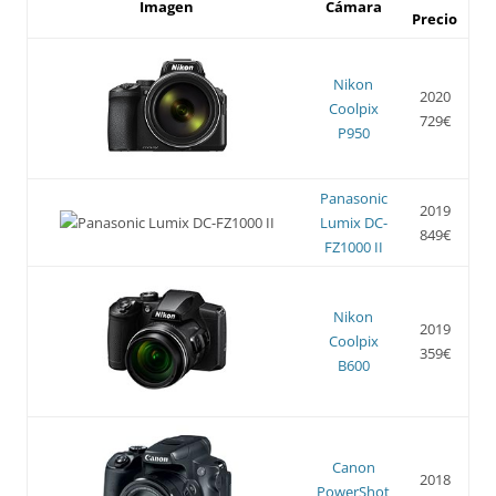
Imagen
Cámara
Precio
Nikon
2020
Coolpix
729€
P950
Panasonic
2019
Lumix DC-
849€
FZ1000 II
Nikon
2019
Coolpix
359€
B600
Canon
2018
PowerShot