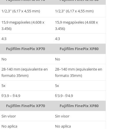
1/2,3'' (6,17 x 4,55 mm)
1/2,3'' (6,17 x 4,55 mm)
15,9 megapíxeles (4.608 x
15,9 megapíxeles (4.608 x
3.456)
3.456)
4:3
4:3
Fujifilm FinePix XP70
Fujifilm FinePix XP80
No
No
28-140 mm (equivalente en
28–140 mm (equivalente en
formato 35mm)
formato 35mm)
5x
5x
f/3.9 – f/4.9
f/3.9 - f/4.9
Fujifilm FinePix XP70
Fujifilm FinePix XP80
Sin visor
Sin visor
No aplica
No aplica