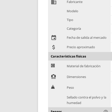
domain
Fabricante
Modelo
Tipo
Categoría
event
Fecha de salida al mercado
attach_money
Precio aproximado
Características físicas
G
Material de fabricación
!
Dimensiones
H
Peso
Sellado contra el polvo y la
humedad
Sensor
help_outline