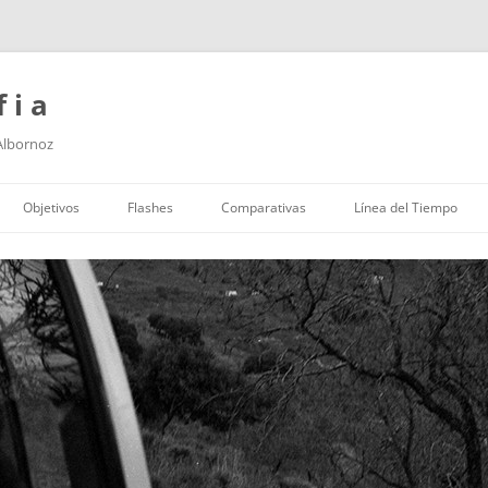
f i a
 Albornoz
Saltar
al
Objetivos
Flashes
Comparativas
Línea del Tiempo
contenido