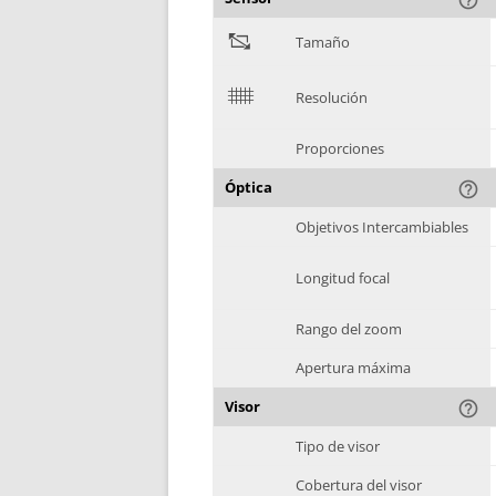
"
Tamaño
$
Resolución
Proporciones
Óptica
help_outline
Objetivos Intercambiables
Longitud focal
Rango del zoom
Apertura máxima
Visor
help_outline
Tipo de visor
Cobertura del visor