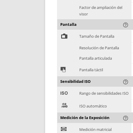
Factor de ampliación del
visor
Pantalla
help_outline
%
Tamaño de Pantalla
Resolución de Pantalla
Pantalla articulada
&
Pantalla táctil
Sensibilidad ISO
help_outline
'
Rango de sensibilidades ISO
(
ISO automático
Medición de la Exposición
help_outline
)
Medición matricial