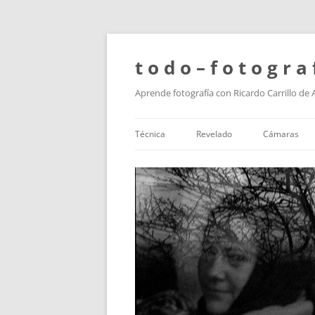
t o d o – f o t o g r a 
Aprende fotografía con Ricardo Carrillo de
Técnica
Revelado
Cámaras