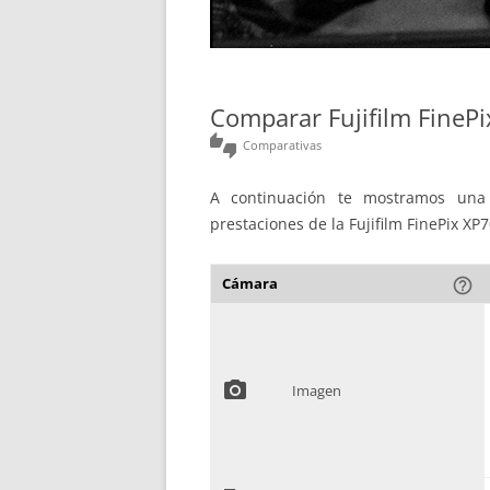
Comparar Fujifilm FinePi
thumbs_up_down
Comparativas
A continuación te mostramos una 
prestaciones de la Fujifilm FinePix XP70
Cámara
help_outline
photo_camera
Imagen