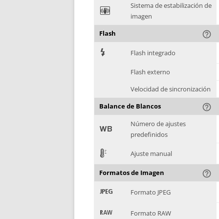
Sistema de estabilización de
F
imagen
Flash
help_outline
7
Flash integrado
Flash externo
Velocidad de sincronización
Balance de Blancos
help_outline
Número de ajustes
9
predefinidos
E
Ajuste manual
Formatos de Imagen
help_outline
:
Formato JPEG
;
Formato RAW