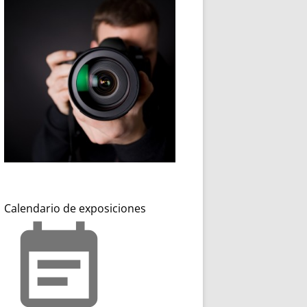
Calendario de exposiciones
event_note