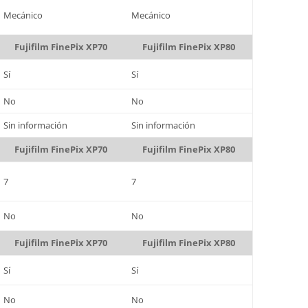
Mecánico
Mecánico
Fujifilm FinePix XP70
Fujifilm FinePix XP80
Sí
Sí
No
No
Sin información
Sin información
Fujifilm FinePix XP70
Fujifilm FinePix XP80
7
7
No
No
Fujifilm FinePix XP70
Fujifilm FinePix XP80
Sí
Sí
No
No