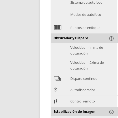
Sistema de autofoco
Modos de autofoco
2
Puntos de enfoque
Obturador y Disparo
help_outline
Velocidad mínima de
obturación
Velocidad máxima de
obturación
4
Disparo continuo
6
Autodisparador
3
Control remoto
Estabilización de Imagen
help_outline