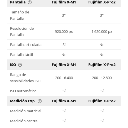
Pantalla
Fujifilm X-M1
Fujifilm X-Pro2
help_outline
Tamaño de
3''
3''
Pantalla
Resolución de
920.000 px
1.620.000 px
Pantalla
Pantalla articulada
Sí
No
Pantalla táctil
No
No
ISO
Fujifilm X-M1
Fujifilm X-Pro2
help_outline
Rango de
200 - 6.400
200 - 12.800
sensibilidades ISO
ISO automático
Sí
Sí
Medición Exp.
Fujifilm X-M1
Fujifilm X-Pro2
help_outline
Medición matricial
Sí
Sí
Medición central
Sí
Sí