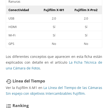
Ranuras
Conectividad
Fujifilm X-M1
Fujifilm X-Pro2
USB
2.0
2.0
HDMI
Sí
Sí
Wi-Fi
Sí
Sí
GPS
No
No
Los diferentes conceptos que aparecen en esta ficha están
explicados con detalle en el artículo
La Ficha Técnica de
una Cámara de Fotos
.
Línea del Tiempo
restore
Ver la Fujifilm X-M1 en
La Línea del Tiempo de las Cámaras
Sin espejo con objetivos Intercambiables Fujifilm.
Ranking
format_list_numbered