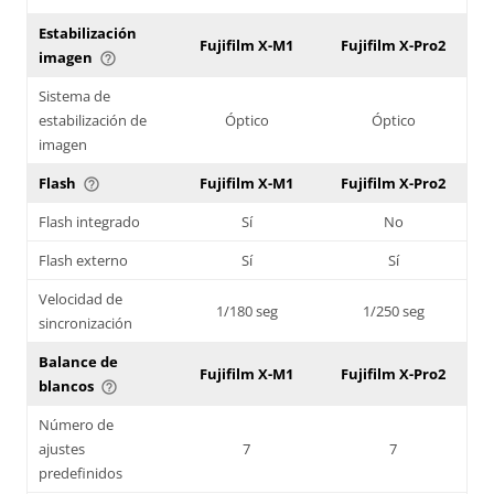
Estabilización
Fujifilm X-M1
Fujifilm X-Pro2
imagen
help_outline
Sistema de
estabilización de
Óptico
Óptico
imagen
Flash
Fujifilm X-M1
Fujifilm X-Pro2
help_outline
Flash integrado
Sí
No
Flash externo
Sí
Sí
Velocidad de
1/180 seg
1/250 seg
sincronización
Balance de
Fujifilm X-M1
Fujifilm X-Pro2
blancos
help_outline
Número de
ajustes
7
7
predefinidos