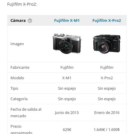
Fujifilm X-Pro2:
Cámara
Fujifilm X-M1
Fujifilm X-Pro2
help_outline
Imagen
Fabricante
Fujifilm
Fujifilm
Modelo
X-M1
X-Pro2
Tipo
Sin espejo
Sin espejo
Categoría
Sin espejo
Sin espejo
Fecha de salida al
Junio de 2013
Enero de 2016
mercado
Precio
629€
1.649€ / 1.699$
aproximado