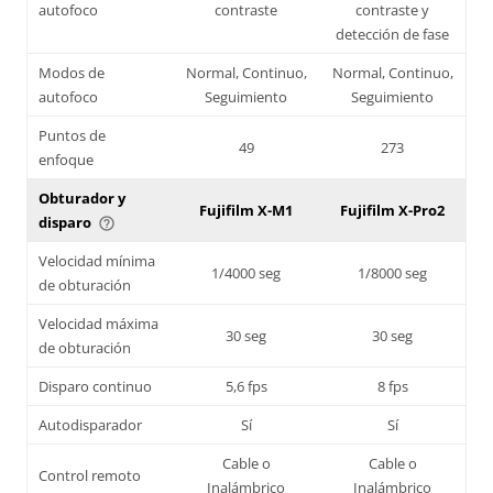
autofoco
contraste
contraste y
detección de fase
Modos de
Normal, Continuo,
Normal, Continuo,
autofoco
Seguimiento
Seguimiento
Puntos de
49
273
enfoque
Obturador y
Fujifilm X-M1
Fujifilm X-Pro2
disparo
help_outline
Velocidad mínima
1/4000 seg
1/8000 seg
de obturación
Velocidad máxima
30 seg
30 seg
de obturación
Disparo continuo
5,6 fps
8 fps
Autodisparador
Sí
Sí
Cable o
Cable o
Control remoto
Inalámbrico
Inalámbrico