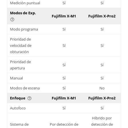
Medición puntual
Sí
Sí
Modos de Exp.
Fujifilm X-M1
Fujifilm X-Pro2
help_outline
Modo programa
Sí
Sí
Prioridad de
velocidad de
Sí
Sí
obturación
Prioridad de
Sí
Sí
apertura
Manual
Sí
Sí
Modos de escena
Sí
No
Enfoque
Fujifilm X-M1
Fujifilm X-Pro2
help_outline
Autofoco
Sí
Sí
Híbrido por
Sistema de
Por detección de
detección de