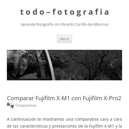
t o d o – f o t o g r a f i a
Aprende fotografía con Ricardo Carrillo de Albornoz
Saltar
Menú
al
contenido
Comparar Fujifilm X-M1 con Fujifilm X-Pro2
thumbs_up_down
Comparativas
A continuación te mostramos una comparativa cara a cara
de las características y prestaciones de la Fujifilm X-M1 y la