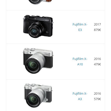
Fujifilm X-
2017
E3
879€
Fujifilm X-
2016
A10
479€
Fujifilm X-
2016
A3
579€