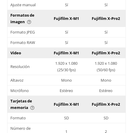
Ajuste manual
Sí
Sí
Formatos de
Fujifilm X-M1
Fujifilm X-Pro2
imagen
help_outline
Formato JPEG
Sí
Sí
Formato RAW
Sí
Sí
Vídeo
Fujifilm X-M1
Fujifilm X-Pro2
1.920 x 1.080
1.920 x 1.080
Resolución
(25/30 fps)
(50/60 fps)
Altavoz
Mono
Mono
Micrófono
Estéreo
Estéreo
Tarjetas de
Fujifilm X-M1
Fujifilm X-Pro2
memoria
help_outline
Formato
SD
SD
Número de
1
2