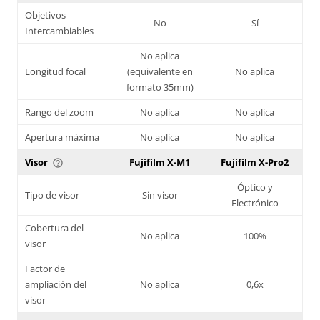
Objetivos
No
Sí
Intercambiables
No aplica
Longitud focal
(equivalente en
No aplica
formato 35mm)
Rango del zoom
No aplica
No aplica
Apertura máxima
No aplica
No aplica
Visor
Fujifilm X-M1
Fujifilm X-Pro2
help_outline
Óptico y
Tipo de visor
Sin visor
Electrónico
Cobertura del
No aplica
100%
visor
Factor de
ampliación del
No aplica
0,6x
visor