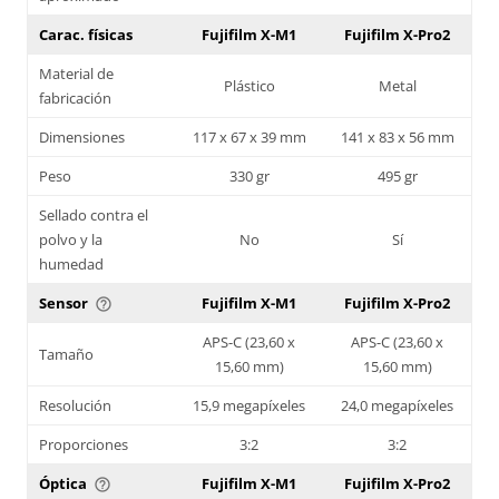
Carac. físicas
Fujifilm X-M1
Fujifilm X-Pro2
Material de
Plástico
Metal
fabricación
Dimensiones
117 x 67 x 39 mm
141 x 83 x 56 mm
Peso
330 gr
495 gr
Sellado contra el
polvo y la
No
Sí
humedad
Sensor
Fujifilm X-M1
Fujifilm X-Pro2
help_outline
APS-C (23,60 x
APS-C (23,60 x
Tamaño
15,60 mm)
15,60 mm)
Resolución
15,9 megapíxeles
24,0 megapíxeles
Proporciones
3:2
3:2
Óptica
Fujifilm X-M1
Fujifilm X-Pro2
help_outline