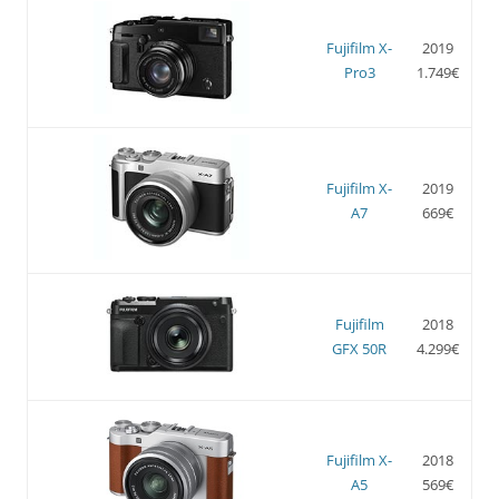
Fujifilm X-
2019
Pro3
1.749€
Fujifilm X-
2019
A7
669€
Fujifilm
2018
GFX 50R
4.299€
Fujifilm X-
2018
A5
569€