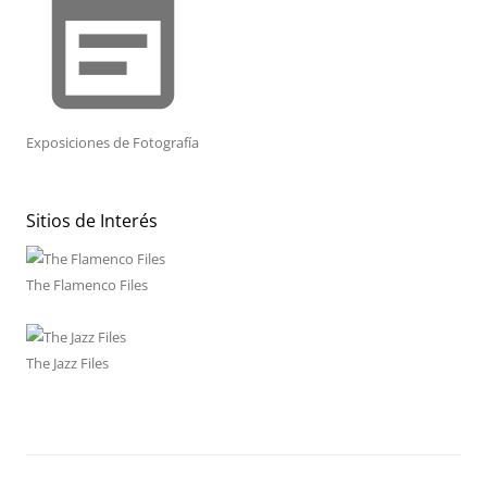
event_note
Exposiciones de Fotografía
Sitios de Interés
The Flamenco Files
The Jazz Files