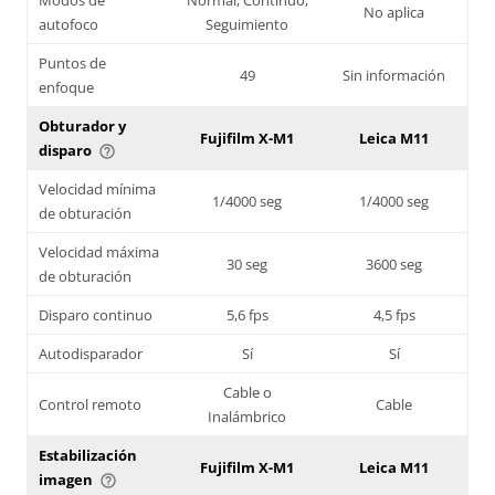
No aplica
autofoco
Seguimiento
Puntos de
49
Sin información
enfoque
Obturador y
Fujifilm X-M1
Leica M11
disparo
help_outline
Velocidad mínima
1/4000 seg
1/4000 seg
de obturación
Velocidad máxima
30 seg
3600 seg
de obturación
Disparo continuo
5,6 fps
4,5 fps
Autodisparador
Sí
Sí
Cable o
Control remoto
Cable
Inalámbrico
Estabilización
Fujifilm X-M1
Leica M11
imagen
help_outline