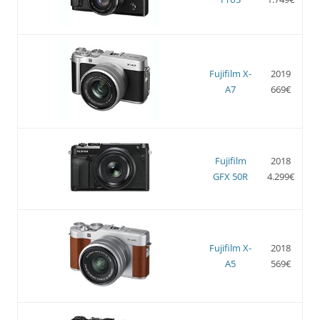
Fujifilm X-
2019
A7
669€
Fujifilm
2018
GFX 50R
4.299€
Fujifilm X-
2018
A5
569€