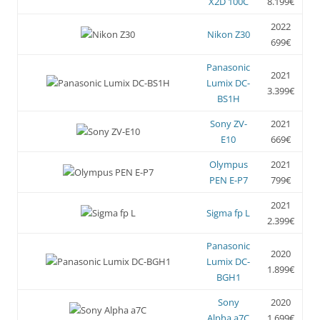
X2D 100C
8.199€
2022
Nikon Z30
699€
Panasonic
2021
Lumix DC-
3.399€
BS1H
Sony ZV-
2021
E10
669€
Olympus
2021
PEN E-P7
799€
2021
Sigma fp L
2.399€
Panasonic
2020
Lumix DC-
1.899€
BGH1
Sony
2020
Alpha a7C
1.699€