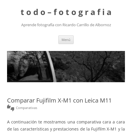
t o d o – f o t o g r a f i a
Aprende fotografía con Ricardo Carrillo de Albornoz
Saltar
Menú
al
contenido
Comparar Fujifilm X-M1 con Leica M11
thumbs_up_down
Comparativas
A continuación te mostramos una comparativa cara a cara
de las características y prestaciones de la Fujifilm X-M1 y la