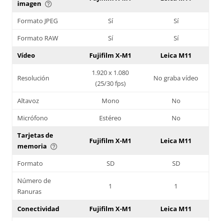
imagen
help_outline
Formato JPEG
Sí
Sí
Formato RAW
Sí
Sí
Vídeo
Fujifilm X-M1
Leica M11
1.920 x 1.080
Resolución
No graba vídeo
(25/30 fps)
Altavoz
Mono
No
Micrófono
Estéreo
No
Tarjetas de
Fujifilm X-M1
Leica M11
memoria
help_outline
Formato
SD
SD
Número de
1
1
Ranuras
Conectividad
Fujifilm X-M1
Leica M11