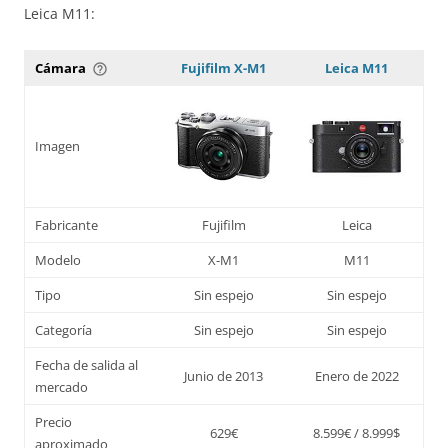
Leica M11:
Cámara
Fujifilm X-M1
Leica M11
help_outline
Imagen
Fabricante
Fujifilm
Leica
Modelo
X-M1
M11
Tipo
Sin espejo
Sin espejo
Categoría
Sin espejo
Sin espejo
Fecha de salida al
Junio de 2013
Enero de 2022
mercado
Precio
629€
8.599€ / 8.999$
aproximado