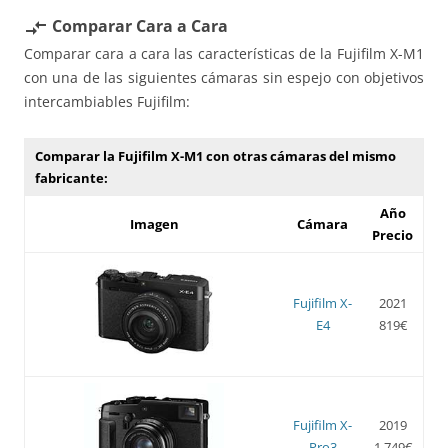
Comparar Cara a Cara
compare_arrows
Comparar cara a cara las características de la Fujifilm X-M1
con una de las siguientes cámaras sin espejo con objetivos
intercambiables Fujifilm:
Comparar la Fujifilm X-M1 con otras cámaras del mismo
fabricante:
Año
Imagen
Cámara
Precio
Fujifilm X-
2021
E4
819€
Fujifilm X-
2019
Pro3
1.749€