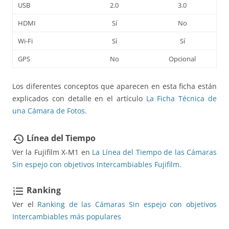
USB
2.0
3.0
HDMI
Sí
No
Wi-Fi
Sí
Sí
GPS
No
Opcional
Los diferentes conceptos que aparecen en esta ficha están
explicados con detalle en el artículo
La Ficha Técnica de
una Cámara de Fotos
.
Línea del Tiempo
restore
Ver la Fujifilm X-M1 en
La Línea del Tiempo de las Cámaras
Sin espejo con objetivos Intercambiables Fujifilm.
Ranking
format_list_numbered
Ver el
Ranking de las Cámaras Sin espejo con objetivos
Intercambiables más populares