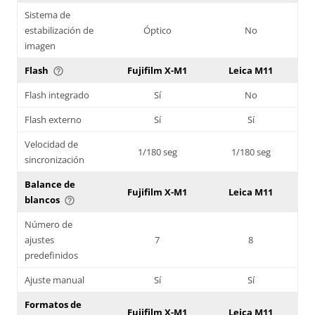
Sistema de
estabilización de
Óptico
No
imagen
Flash
Fujifilm X-M1
Leica M11
help_outline
Flash integrado
Sí
No
Flash externo
Sí
Sí
Velocidad de
1/180 seg
1/180 seg
sincronización
Balance de
Fujifilm X-M1
Leica M11
blancos
help_outline
Número de
ajustes
7
8
predefinidos
Ajuste manual
Sí
Sí
Formatos de
Fujifilm X-M1
Leica M11