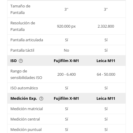
Tamaño de
3''
3''
Pantalla
Resolución de
920.000 px
2.332.800
Pantalla
Pantalla articulada
Sí
Sí
Pantalla táctil
No
Sí
ISO
Fujifilm X-M1
Leica M11
help_outline
Rango de
200 - 6.400
64 - 50.000
sensibilidades ISO
ISO automático
Sí
Sí
Medición Exp.
Fujifilm X-M1
Leica M11
help_outline
Medición matricial
Sí
Sí
Medición central
Sí
Sí
Medición puntual
Sí
Sí