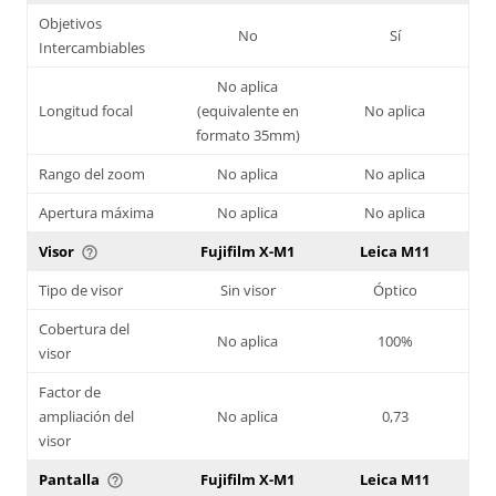
Objetivos
No
Sí
Intercambiables
No aplica
Longitud focal
(equivalente en
No aplica
formato 35mm)
Rango del zoom
No aplica
No aplica
Apertura máxima
No aplica
No aplica
Visor
Fujifilm X-M1
Leica M11
help_outline
Tipo de visor
Sin visor
Óptico
Cobertura del
No aplica
100%
visor
Factor de
ampliación del
No aplica
0,73
visor
Pantalla
Fujifilm X-M1
Leica M11
help_outline