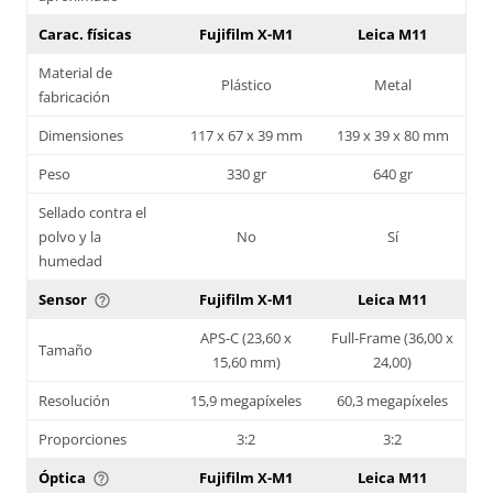
Carac. físicas
Fujifilm X-M1
Leica M11
Material de
Plástico
Metal
fabricación
Dimensiones
117 x 67 x 39 mm
139 x 39 x 80 mm
Peso
330 gr
640 gr
Sellado contra el
polvo y la
No
Sí
humedad
Sensor
Fujifilm X-M1
Leica M11
help_outline
APS-C (23,60 x
Full-Frame (36,00 x
Tamaño
15,60 mm)
24,00)
Resolución
15,9 megapíxeles
60,3 megapíxeles
Proporciones
3:2
3:2
Óptica
Fujifilm X-M1
Leica M11
help_outline