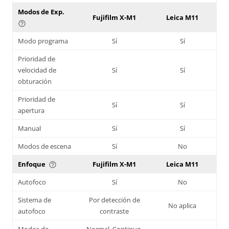
Modos de Exp.
Fujifilm X-M1
Leica M11
help_outline
Modo programa
Sí
Sí
Prioridad de
velocidad de
Sí
Sí
obturación
Prioridad de
Sí
Sí
apertura
Manual
Sí
Sí
Modos de escena
Sí
No
Enfoque
Fujifilm X-M1
Leica M11
help_outline
Autofoco
Sí
No
Sistema de
Por detección de
No aplica
autofoco
contraste
Modos de
Normal, Continuo,