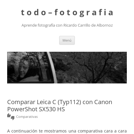
t o d o – f o t o g r a f i a
Aprende fotografía con Ricardo Carrillo de Albornoz
Saltar
Menú
al
contenido
Comparar Leica C (Typ112) con Canon
PowerShot SX530 HS
thumbs_up_down
Comparativas
A continuación te mostramos una comparativa cara a cara