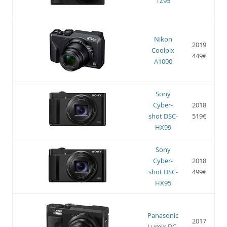
TZ95
Nikon
2019
Coolpix
449€
A1000
Sony
Cyber-
2018
shot DSC-
519€
HX99
Sony
Cyber-
2018
shot DSC-
499€
HX95
Panasonic
2017
Lumix DC-