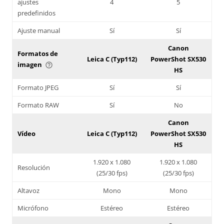
ajustes
4
5
predefinidos
Ajuste manual
Sí
Sí
Canon
Formatos de
Leica C (Typ112)
PowerShot SX530
imagen
help_outline
HS
Formato JPEG
Sí
Sí
Formato RAW
Sí
No
Canon
Vídeo
Leica C (Typ112)
PowerShot SX530
HS
1.920 x 1.080
1.920 x 1.080
Resolución
(25/30 fps)
(25/30 fps)
Altavoz
Mono
Mono
Micrófono
Estéreo
Estéreo