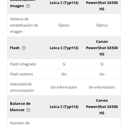
Leica C (Typ112)
PowerShot SX530
imagen
help_outline
HS
Sistema de
estabilización de
Óptico
Óptico
imagen
Canon
Flash
Leica C (Typ112)
PowerShot SX530
help_outline
HS
Flash integrado
Sí
Sí
Flash externo
No
No
Velocidad de
Sin información
Sin información
sincronización
Canon
Balance de
Leica C (Typ112)
PowerShot SX530
blancos
help_outline
HS
Número de