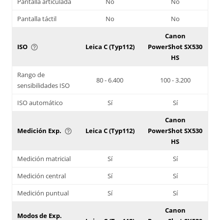
Pantalla articulada
No
No
Pantalla táctil
No
No
Canon
ISO
Leica C (Typ112)
PowerShot SX530
help_outline
HS
Rango de
80 - 6.400
100 - 3.200
sensibilidades ISO
ISO automático
Sí
Sí
Canon
Medición Exp.
Leica C (Typ112)
PowerShot SX530
help_outline
HS
Medición matricial
Sí
Sí
Medición central
Sí
Sí
Medición puntual
Sí
Sí
Canon
Modos de Exp.