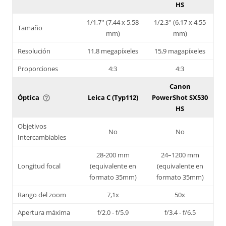
HS
1/1,7'' (7,44 x 5,58
1/2,3'' (6,17 x 4,55
Tamaño
mm)
mm)
Resolución
11,8 megapíxeles
15,9 magapíxeles
Proporciones
4:3
4:3
Canon
Óptica
Leica C (Typ112)
PowerShot SX530
help_outline
HS
Objetivos
No
No
Intercambiables
28-200 mm
24–1200 mm
Longitud focal
(equivalente en
(equivalente en
formato 35mm)
formato 35mm)
Rango del zoom
7,1x
50x
Apertura máxima
f/2.0 - f/5.9
f/3.4 - f/6.5