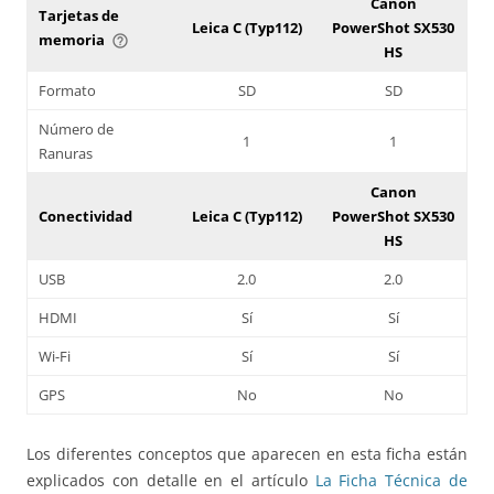
Canon
Tarjetas de
Leica C (Typ112)
PowerShot SX530
memoria
help_outline
HS
Formato
SD
SD
Número de
1
1
Ranuras
Canon
Conectividad
Leica C (Typ112)
PowerShot SX530
HS
USB
2.0
2.0
HDMI
Sí
Sí
Wi-Fi
Sí
Sí
GPS
No
No
Los diferentes conceptos que aparecen en esta ficha están
explicados con detalle en el artículo
La Ficha Técnica de