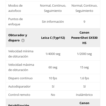
Modos de
Normal, Continuo,
Normal, Continuo,
autofoco
Seguimiento
Seguimiento
Puntos de
Sin información
9
enfoque
Canon
Obturador y
Leica C (Typ112)
PowerShot SX530
disparo
help_outline
HS
Velocidad mínima
1/4000 seg
1/2000 seg
de obturación
Velocidad máxima
60 seg
15 seg
de obturación
Disparo continuo
10 fps
1,6 fps
Autodisparador
Sí
Sí
Control remoto
No
Inalámbrico
Canon
Estabilización