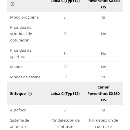
Leica C (Typ112)
PowerShot SX530
help_outline
HS
Modo programa
Sí
Sí
Prioridad de
velocidad de
Sí
No
obturación
Prioridad de
Sí
No
apertura
Manual
Sí
No
Modos de escena
Sí
Sí
Canon
Enfoque
Leica C (Typ112)
PowerShot SX530
help_outline
HS
Autofoco
Sí
Sí
Sistema de
Por detección de
Por detección de
autofoco
contraste
contraste