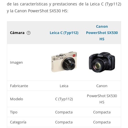
de las características y prestaciones de la Leica C (Typ112)
y la Canon PowerShot SX530 HS:
Canon
Cámara
Leica C (Typ112)
PowerShot SX530
help_outline
HS
Imagen
Fabricante
Leica
Canon
PowerShot SX530
Modelo
C (Typ112)
HS
Tipo
Compacta
Compacta
Categoría
Compacta
Compacta