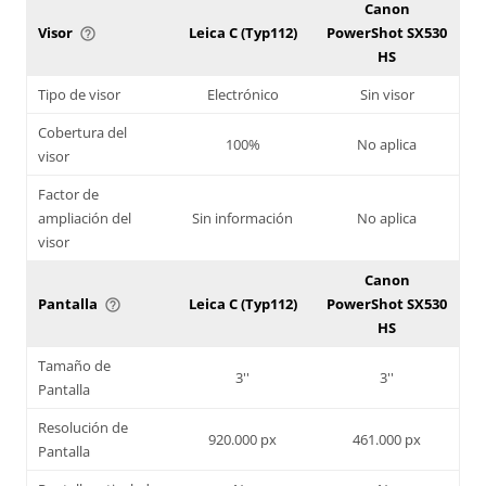
Canon
Visor
Leica C (Typ112)
PowerShot SX530
help_outline
HS
Tipo de visor
Electrónico
Sin visor
Cobertura del
100%
No aplica
visor
Factor de
ampliación del
Sin información
No aplica
visor
Canon
Pantalla
Leica C (Typ112)
PowerShot SX530
help_outline
HS
Tamaño de
3''
3''
Pantalla
Resolución de
920.000 px
461.000 px
Pantalla