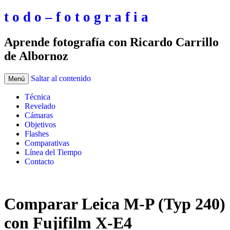
t o d o – f o t o g r a f i a
Aprende fotografía con Ricardo Carrillo
de Albornoz
Saltar al contenido
Menú
Técnica
Revelado
Cámaras
Objetivos
Flashes
Comparativas
Línea del Tiempo
Contacto
Comparar Leica M-P (Typ 240)
con Fujifilm X-E4