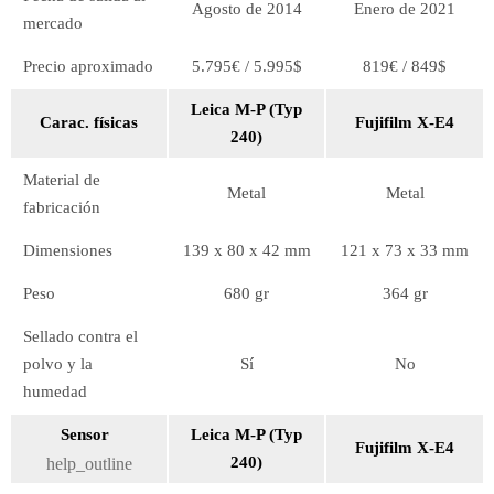
Agosto de 2014
Enero de 2021
mercado
Precio aproximado
5.795€ / 5.995$
819€ / 849$
Leica M-P (Typ
Carac. físicas
Fujifilm X-E4
240)
Material de
Metal
Metal
fabricación
Dimensiones
139 x 80 x 42 mm
121 x 73 x 33 mm
Peso
680 gr
364 gr
Sellado contra el
polvo y la
Sí
No
humedad
Sensor
Leica M-P (Typ
Fujifilm X-E4
240)
help_outline