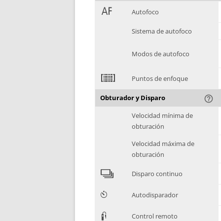
1
Autofoco
Sistema de autofoco
Modos de autofoco
2
Puntos de enfoque
Obturador y Disparo
help_outline
Velocidad mínima de
obturación
Velocidad máxima de
obturación
4
Disparo continuo
6
Autodisparador
3
Control remoto