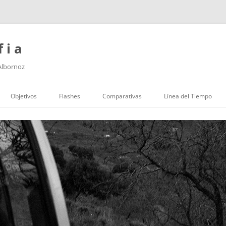
f i a
 Albornoz
Saltar
al
Objetivos
Flashes
Comparativas
Línea del Tiempo
contenido