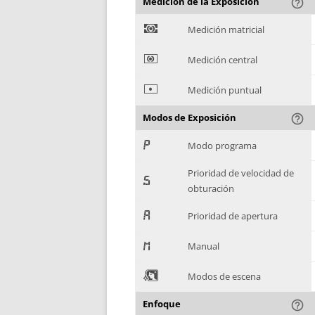
Medición de la Exposición
help_outline
)
Medición matricial
*
Medición central
+
Medición puntual
Modos de Exposición
help_outline
,
Modo programa
Prioridad de velocidad de
-
obturación
.
Prioridad de apertura
/
Manual
0
Modos de escena
Enfoque
help_outline