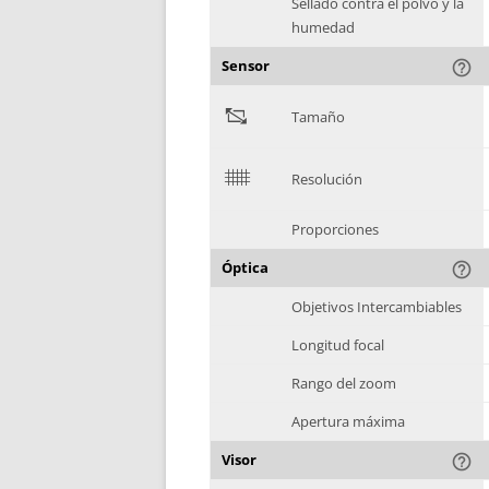
Sellado contra el polvo y la
humedad
Sensor
help_outline
"
Tamaño
$
Resolución
Proporciones
Óptica
help_outline
Objetivos Intercambiables
Longitud focal
Rango del zoom
Apertura máxima
Visor
help_outline