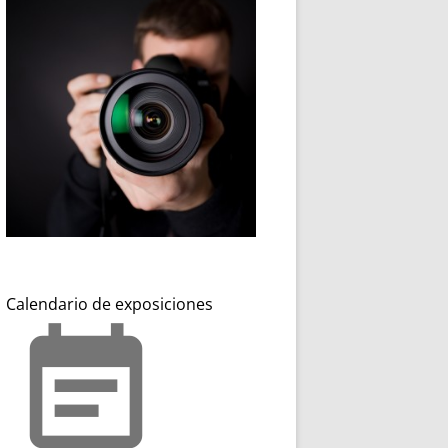
Calendario de exposiciones
event_note