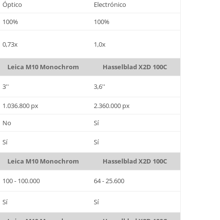
Óptico
Electrónico
100%
100%
0,73x
1,0x
Leica M10 Monochrom
Hasselblad X2D 100C
3''
3,6''
1.036.800 px
2.360.000 px
No
Sí
Sí
Sí
Leica M10 Monochrom
Hasselblad X2D 100C
100 - 100.000
64 - 25.600
Sí
Sí