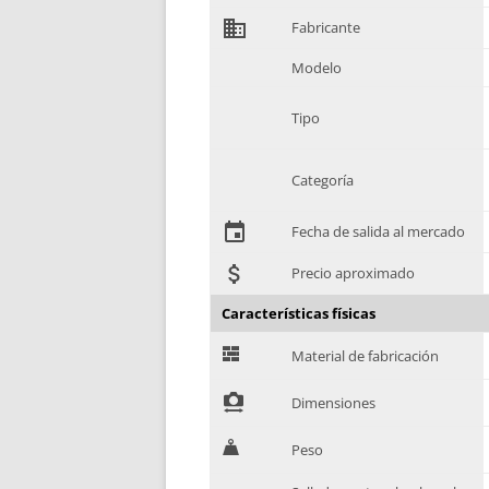
domain
Fabricante
Modelo
Tipo
Categoría
event
Fecha de salida al mercado
attach_money
Precio aproximado
Características físicas
G
Material de fabricación
!
Dimensiones
H
Peso