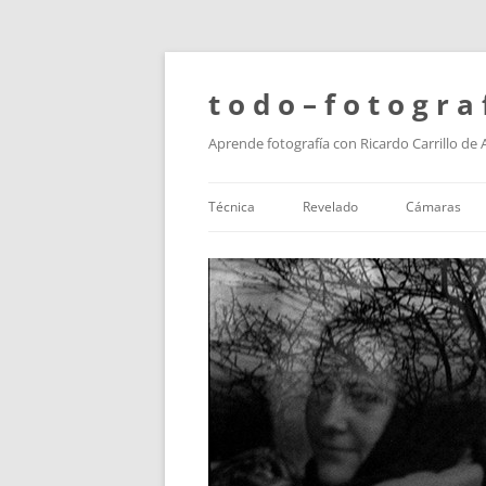
t o d o – f o t o g r a 
Aprende fotografía con Ricardo Carrillo de
Técnica
Revelado
Cámaras