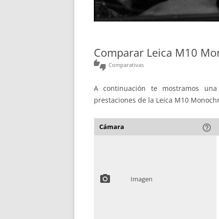
Comparar Leica M10 Mo
thumbs_up_down
Comparativas
A continuación te mostramos una 
prestaciones de la Leica M10 Monochr
Cámara
help_outline
photo_camera
Imagen