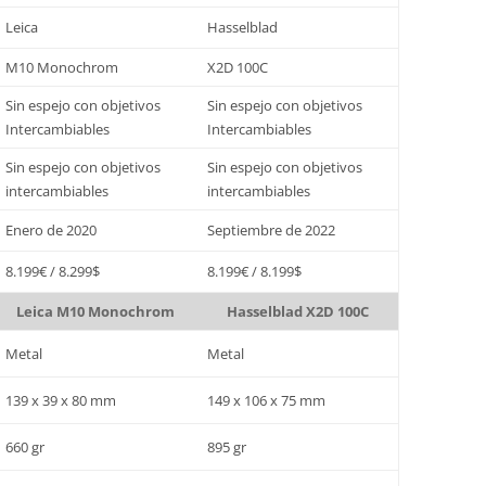
Leica
Hasselblad
M10 Monochrom
X2D 100C
Sin espejo con objetivos
Sin espejo con objetivos
Intercambiables
Intercambiables
Sin espejo con objetivos
Sin espejo con objetivos
intercambiables
intercambiables
Enero de 2020
Septiembre de 2022
8.199€ / 8.299$
8.199€ / 8.199$
Leica M10 Monochrom
Hasselblad X2D 100C
Metal
Metal
139 x 39 x 80 mm
149 x 106 x 75 mm
660 gr
895 gr