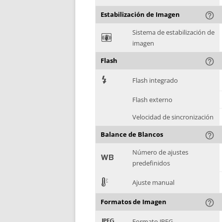
Estabilización de Imagen
help_outline
Sistema de estabilización de
F
imagen
Flash
help_outline
7
Flash integrado
Flash externo
Velocidad de sincronización
Balance de Blancos
help_outline
Número de ajustes
9
predefinidos
E
Ajuste manual
Formatos de Imagen
help_outline
:
Formato JPEG