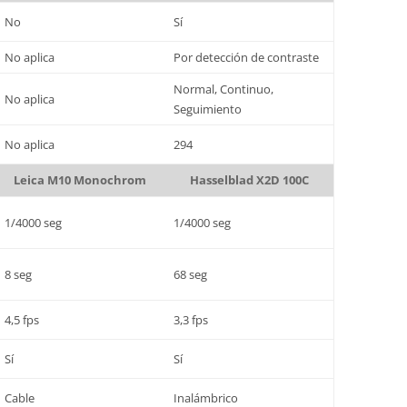
No
Sí
No aplica
Por detección de contraste
Normal, Continuo,
No aplica
Seguimiento
No aplica
294
Leica M10 Monochrom
Hasselblad X2D 100C
1/4000 seg
1/4000 seg
8 seg
68 seg
4,5 fps
3,3 fps
Sí
Sí
Cable
Inalámbrico