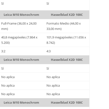
Sí
Sí
Leica M10 Monochrom
Hasselblad X2D 100C
Full-Frame (36,00 x 24,00
Formato Medio (44,00 x
mm)
33,00 mm)
40,8 megapíxeles (7.864 x
101,9 megapíxeles (11.656 x
5.200)
8.742)
3:2
4:3
Leica M10 Monochrom
Hasselblad X2D 100C
Sí
Sí
No aplica
No aplica
No aplica
No aplica
No aplica
No aplica
Leica M10 Monochrom
Hasselblad X2D 100C