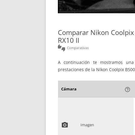
Comparar Nikon Coolpix
RX10 II
thumbs_up_down
Comparativas
A continuación te mostramos una 
prestaciones de la Nikon Coolpix B500
Cámara
help_outline
photo_camera
Imagen