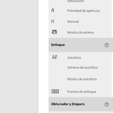
obturación
.
Prioridad de apertura
/
Manual
0
Modos de escena
Enfoque
help_outline
1
Autofoco
Sistema de autofoco
Modos de autofoco
2
Puntos de enfoque
Obturador y Disparo
help_outline