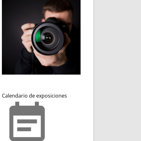
Calendario de exposiciones
event_note