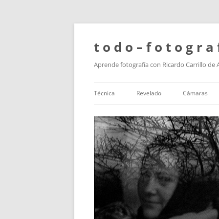
t o d o – f o t o g r a 
Aprende fotografía con Ricardo Carrillo de
Técnica
Revelado
Cámaras