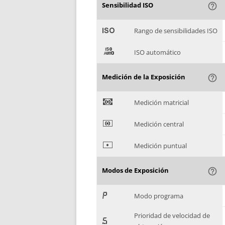
Sensibilidad ISO
help_outline
'
Rango de sensibilidades ISO
(
ISO automático
Medición de la Exposición
help_outline
)
Medición matricial
*
Medición central
+
Medición puntual
Modos de Exposición
help_outline
,
Modo programa
Prioridad de velocidad de
-