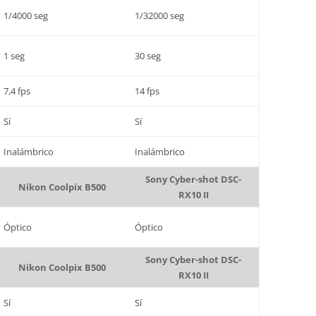
1/4000 seg
1/32000 seg
1 seg
30 seg
7,4 fps
14 fps
Sí
Sí
Inalámbrico
Inalámbrico
Sony Cyber-shot DSC-
Nikon Coolpix B500
RX10 II
Óptico
Óptico
Sony Cyber-shot DSC-
Nikon Coolpix B500
RX10 II
Sí
Sí