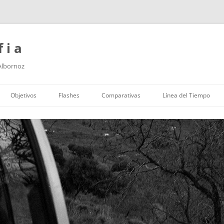
f i a
 Albornoz
Saltar
al
Objetivos
Flashes
Comparativas
Línea del Tiempo
contenido