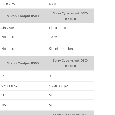
f/3.0 - f/6.5
f/2.8
Sony Cyber-shot DSC-
Nikon Coolpix B500
RX10 II
Sin visor
Electrónico
No aplica
100%
No aplica
Sin información
Sony Cyber-shot DSC-
Nikon Coolpix B500
RX10 II
3''
3''
921.000 px
1.228.000 px
Sí
Sí
No
Sí