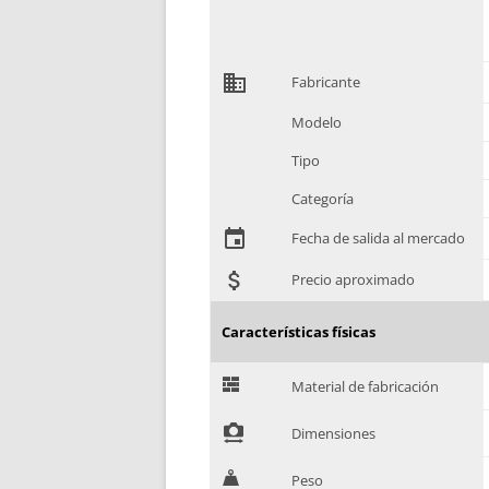
domain
Fabricante
Modelo
Tipo
Categoría
event
Fecha de salida al mercado
attach_money
Precio aproximado
Características físicas
G
Material de fabricación
!
Dimensiones
H
Peso