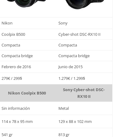
Nikon
Sony
Coolpix B500
Cyber-shot DSC-RX10 II
Compacta
Compacta
Compacta bridge
Compacta bridge
Febrero de 2016
Junio de 2015
279€ / 299$
1.279€ / 1.299$
Sony Cyber-shot DSC-
Nikon Coolpix B500
RX10 II
Sin información
Metal
114 x 78 x 95 mm
129 x 88 x 102 mm
541 gr
813 gr