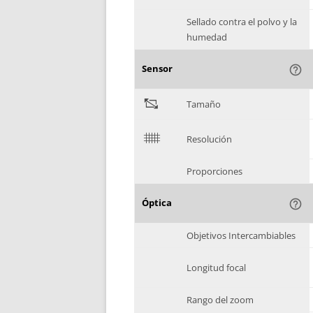
Sellado contra el polvo y la
humedad
Sensor
help_outline
"
Tamaño
$
Resolución
Proporciones
Óptica
help_outline
Objetivos Intercambiables
Longitud focal
Rango del zoom