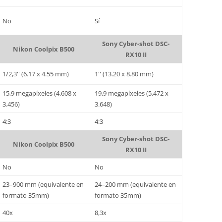
No
Sí
Sony Cyber-shot DSC-
Nikon Coolpix B500
RX10 II
1/2,3'' (6.17 x 4.55 mm)
1'' (13.20 x 8.80 mm)
15,9 megapíxeles (4.608 x
19,9 megapíxeles (5.472 x
3.456)
3.648)
4:3
4:3
Sony Cyber-shot DSC-
Nikon Coolpix B500
RX10 II
No
No
23–900 mm (equivalente en
24–200 mm (equivalente en
formato 35mm)
formato 35mm)
40x
8,3x