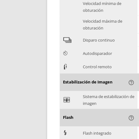
Velocidad mínima de
obturación
Velocidad máxima de
obturación
4
Disparo continuo
6
Autodisparador
3
Control remoto
Estabilización de Imagen
help_outline
Sistema de estabilización de
F
imagen
Flash
help_outline
7
Flash integrado