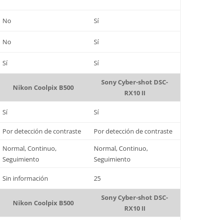
No
Sí
No
Sí
Sí
Sí
Sony Cyber-shot DSC-
Nikon Coolpix B500
RX10 II
Sí
Sí
Por detección de contraste
Por detección de contraste
Normal, Continuo,
Normal, Continuo,
Seguimiento
Seguimiento
Sin información
25
Sony Cyber-shot DSC-
Nikon Coolpix B500
RX10 II