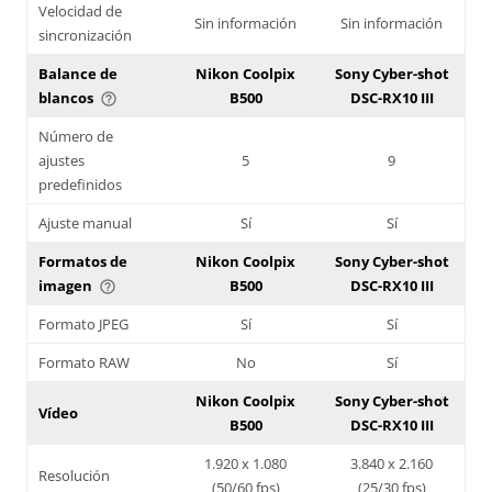
Velocidad de
Sin información
Sin información
sincronización
Balance de
Nikon Coolpix
Sony Cyber-shot
blancos
B500
DSC-RX10 III
help_outline
Número de
ajustes
5
9
predefinidos
Ajuste manual
Sí
Sí
Formatos de
Nikon Coolpix
Sony Cyber-shot
imagen
B500
DSC-RX10 III
help_outline
Formato JPEG
Sí
Sí
Formato RAW
No
Sí
Nikon Coolpix
Sony Cyber-shot
Vídeo
B500
DSC-RX10 III
1.920 x 1.080
3.840 x 2.160
Resolución
(50/60 fps)
(25/30 fps)