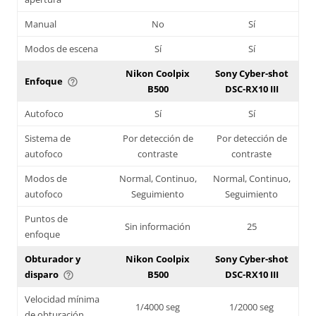
Manual
No
Sí
Modos de escena
Sí
Sí
Nikon Coolpix
Sony Cyber-shot
Enfoque
help_outline
B500
DSC-RX10 III
Autofoco
Sí
Sí
Sistema de
Por detección de
Por detección de
autofoco
contraste
contraste
Modos de
Normal, Continuo,
Normal, Continuo,
autofoco
Seguimiento
Seguimiento
Puntos de
Sin información
25
enfoque
Obturador y
Nikon Coolpix
Sony Cyber-shot
disparo
B500
DSC-RX10 III
help_outline
Velocidad mínima
1/4000 seg
1/2000 seg
de obturación