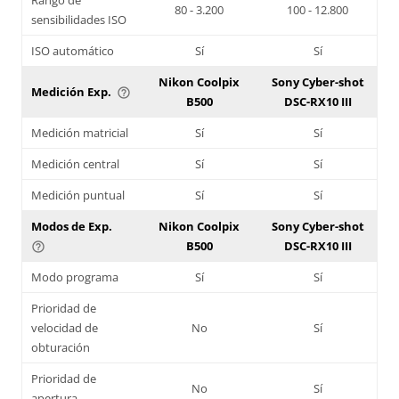
80 - 3.200
100 - 12.800
sensibilidades ISO
ISO automático
Sí
Sí
Nikon Coolpix
Sony Cyber-shot
Medición Exp.
help_outline
B500
DSC-RX10 III
Medición matricial
Sí
Sí
Medición central
Sí
Sí
Medición puntual
Sí
Sí
Modos de Exp.
Nikon Coolpix
Sony Cyber-shot
B500
DSC-RX10 III
help_outline
Modo programa
Sí
Sí
Prioridad de
velocidad de
No
Sí
obturación
Prioridad de
No
Sí
apertura