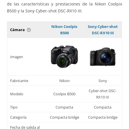
de las características y prestaciones de la Nikon Coolpix
B500 y la Sony Cyber-shot DSC-RX10 III:
Nikon Coolpix
Sony Cyber-shot
Cámara
help_outline
B500
DSC-RX10 III
Imagen
Fabricante
Nikon
Sony
Cyber-shot DSC-
Modelo
Coolpix B500
RX10 III
Tipo
Compacta
Compacta
Categoría
Compacta bridge
Compacta bridge
Fecha de salida al