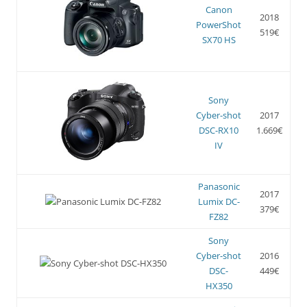
Canon
2018
PowerShot
519€
SX70 HS
Sony
Cyber-shot
2017
DSC-RX10
1.669€
IV
Panasonic
2017
Lumix DC-
379€
FZ82
Sony
Cyber-shot
2016
DSC-
449€
HX350