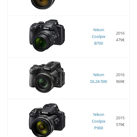
Nikon
2016
Coolpix
479€
B700
Nikon
2016
DL24-500
969€
Nikon
2015
Coolpix
579€
P900