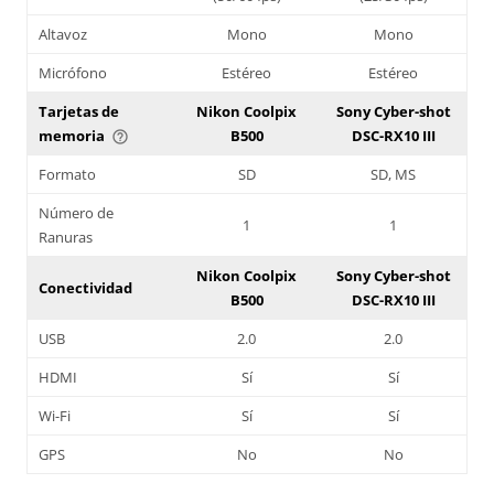
Altavoz
Mono
Mono
Micrófono
Estéreo
Estéreo
Tarjetas de
Nikon Coolpix
Sony Cyber-shot
memoria
B500
DSC-RX10 III
help_outline
Formato
SD
SD, MS
Número de
1
1
Ranuras
Nikon Coolpix
Sony Cyber-shot
Conectividad
B500
DSC-RX10 III
USB
2.0
2.0
HDMI
Sí
Sí
Wi-Fi
Sí
Sí
GPS
No
No