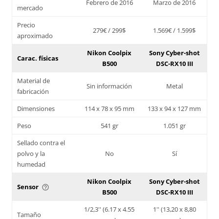
Febrero de 2016
Marzo de 2016
mercado
Precio
279€ / 299$
1.569€ / 1.599$
aproximado
Nikon Coolpix
Sony Cyber-shot
Carac. físicas
B500
DSC-RX10 III
Material de
Sin información
Metal
fabricación
Dimensiones
114 x 78 x 95 mm
133 x 94 x 127 mm
Peso
541 gr
1.051 gr
Sellado contra el
polvo y la
No
Sí
humedad
Nikon Coolpix
Sony Cyber-shot
Sensor
help_outline
B500
DSC-RX10 III
1/2,3'' (6.17 x 4.55
1'' (13,20 x 8,80
Tamaño