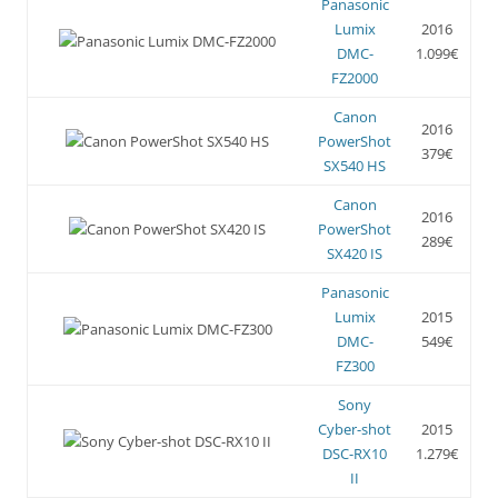
Panasonic
Lumix
2016
DMC-
1.099€
FZ2000
Canon
2016
PowerShot
379€
SX540 HS
Canon
2016
PowerShot
289€
SX420 IS
Panasonic
Lumix
2015
DMC-
549€
FZ300
Sony
Cyber-shot
2015
DSC-RX10
1.279€
II