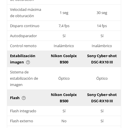
Velocidad máxima
1 seg
30 seg
de obturación
Disparo continuo
7,4 fps
14 fps
Autodisparador
Sí
Sí
Control remoto
Inalámbrico
Inalámbrico
Estabilización
Nikon Coolpix
Sony Cyber-shot
imagen
B500
DSC-RX10 III
help_outline
Sistema de
estabilización de
Óptico
Óptico
imagen
Nikon Coolpix
Sony Cyber-shot
Flash
help_outline
B500
DSC-RX10 III
Flash integrado
Sí
Sí
Flash externo
No
Sí