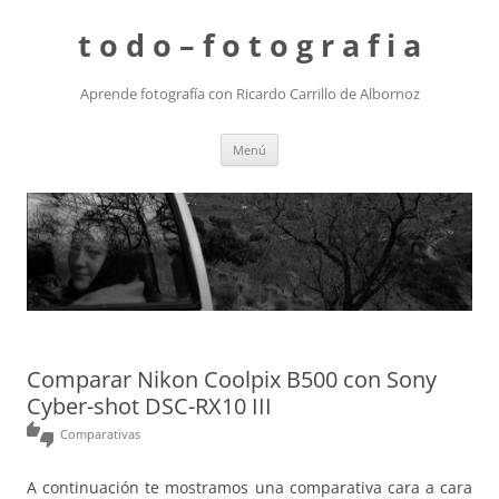
t o d o – f o t o g r a f i a
Aprende fotografía con Ricardo Carrillo de Albornoz
Saltar
Menú
al
contenido
Comparar Nikon Coolpix B500 con Sony
Cyber-shot DSC-RX10 III
thumbs_up_down
Comparativas
A continuación te mostramos una comparativa cara a cara