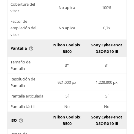
Cobertura del
No aplica
100%
visor
Factor de
ampliación del
No aplica
0,7x
visor
Nikon Coolpix
Sony Cyber-shot
Pantalla
help_outline
B500
DSC-RX10 III
Tamaño de
3''
3''
Pantalla
Resolución de
921.000 px
1.228.800 px
Pantalla
Pantalla articulada
Sí
Sí
Pantalla táctil
No
No
Nikon Coolpix
Sony Cyber-shot
ISO
help_outline
B500
DSC-RX10 III
Rango de