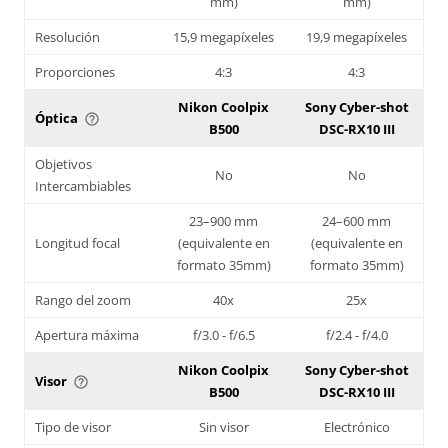
mm)
mm)
Resolución
15,9 megapíxeles
19,9 megapíxeles
Proporciones
4:3
4:3
Nikon Coolpix
Sony Cyber-shot
Óptica
help_outline
B500
DSC-RX10 III
Objetivos
No
No
Intercambiables
23–900 mm
24–600 mm
Longitud focal
(equivalente en
(equivalente en
formato 35mm)
formato 35mm)
Rango del zoom
40x
25x
Apertura máxima
f/3.0 - f/6.5
f/2.4 - f/4.0
Nikon Coolpix
Sony Cyber-shot
Visor
help_outline
B500
DSC-RX10 III
Tipo de visor
Sin visor
Electrónico