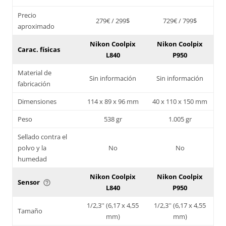
Precio
279€ / 299$
729€ / 799$
aproximado
Nikon Coolpix
Nikon Coolpix
Carac. físicas
L840
P950
Material de
Sin información
Sin información
fabricación
Dimensiones
114 x 89 x 96 mm
40 x 110 x 150 mm
Peso
538 gr
1.005 gr
Sellado contra el
polvo y la
No
No
humedad
Nikon Coolpix
Nikon Coolpix
Sensor
help_outline
L840
P950
1/2,3'' (6,17 x 4,55
1/2,3'' (6,17 x 4,55
Tamaño
mm)
mm)