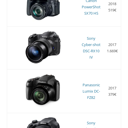
Canon
2018
PowerShot
519€
SX70 HS
Sony
Cyber-shot
2017
DSC-RX10
1.669€
IV
Panasonic
2017
Lumix DC-
379€
FZ82
Sony