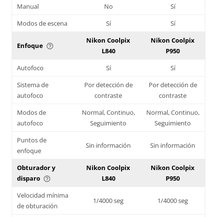
Manual
No
Sí
Modos de escena
Sí
Sí
Nikon Coolpix
Nikon Coolpix
Enfoque
help_outline
L840
P950
Autofoco
Sí
Sí
Sistema de
Por detección de
Por detección de
autofoco
contraste
contraste
Modos de
Normal, Continuo,
Normal, Continuo,
autofoco
Seguimiento
Seguimiento
Puntos de
Sin información
Sin información
enfoque
Obturador y
Nikon Coolpix
Nikon Coolpix
disparo
L840
P950
help_outline
Velocidad mínima
1/4000 seg
1/4000 seg
de obturación