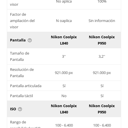
No aplica
100%
visor
Factor de
ampliación del
N oaplica
Sin información
visor
Nikon Coolpix
Nikon Coolpix
Pantalla
help_outline
L840
P950
Tamaño de
3''
3,2''
Pantalla
Resolución de
921.000 px
921.000 px
Pantalla
Pantalla articulada
Sí
Sí
Pantalla táctil
No
Sí
Nikon Coolpix
Nikon Coolpix
ISO
help_outline
L840
P950
Rango de
100 - 6.400
100 - 6.400