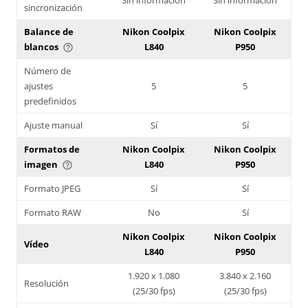
sincronización
Balance de
Nikon Coolpix
Nikon Coolpix
blancos
L840
P950
help_outline
Número de
ajustes
5
5
predefinidos
Ajuste manual
Sí
Sí
Formatos de
Nikon Coolpix
Nikon Coolpix
imagen
L840
P950
help_outline
Formato JPEG
Sí
Sí
Formato RAW
No
Sí
Nikon Coolpix
Nikon Coolpix
Vídeo
L840
P950
1.920 x 1.080
3.840 x 2.160
Resolución
(25/30 fps)
(25/30 fps)