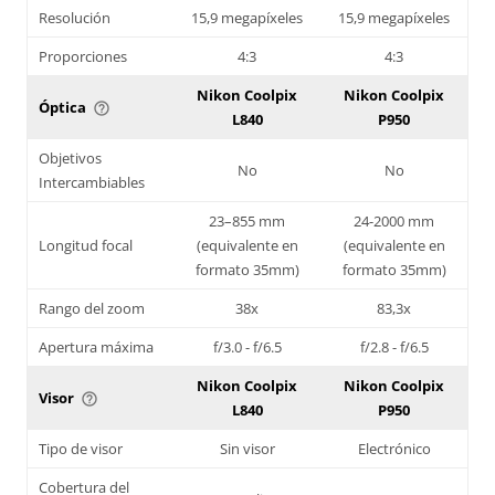
Resolución
15,9 megapíxeles
15,9 megapíxeles
Proporciones
4:3
4:3
Nikon Coolpix
Nikon Coolpix
Óptica
help_outline
L840
P950
Objetivos
No
No
Intercambiables
23–855 mm
24-2000 mm
Longitud focal
(equivalente en
(equivalente en
formato 35mm)
formato 35mm)
Rango del zoom
38x
83,3x
Apertura máxima
f/3.0 - f/6.5
f/2.8 - f/6.5
Nikon Coolpix
Nikon Coolpix
Visor
help_outline
L840
P950
Tipo de visor
Sin visor
Electrónico
Cobertura del