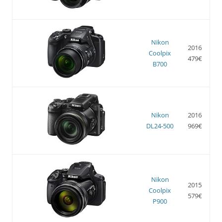
Nikon
2016
Coolpix
479€
B700
Nikon
2016
DL24-500
969€
Nikon
2015
Coolpix
579€
P900