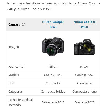
de las características y prestaciones de la Nikon Coolpix
L840 y la Nikon Coolpix P950:
Nikon Coolpix
Nikon Coolpix
Cámara
help_outline
L840
P950
Imagen
Fabricante
Nikon
Nikon
Modelo
Coolpix L840
Coolpix P950
Tipo
Compacta
Compacta
Categoría
Compacta bridge
Compacta bridge
Fecha de salida al
Febrero de 2015
Enero de 2020
mercado