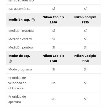
sensibilidades ISO
ISO automático
Sí
Sí
Nikon Coolpix
Nikon Coolpix
Medición Exp.
help_outline
L840
P950
Medición matricial
Sí
Sí
Medición central
Sí
Sí
Medición puntual
Sí
Sí
Modos de Exp.
Nikon Coolpix
Nikon Coolpix
L840
P950
help_outline
Modo programa
Sí
Sí
Prioridad de
velocidad de
No
Sí
obturación
Prioridad de
No
Sí
apertura