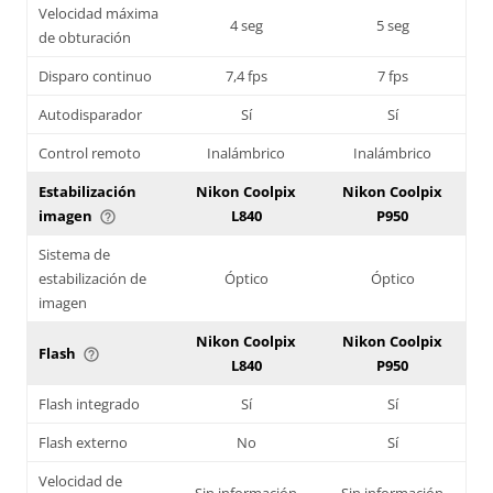
Velocidad máxima
4 seg
5 seg
de obturación
Disparo continuo
7,4 fps
7 fps
Autodisparador
Sí
Sí
Control remoto
Inalámbrico
Inalámbrico
Estabilización
Nikon Coolpix
Nikon Coolpix
imagen
L840
P950
help_outline
Sistema de
estabilización de
Óptico
Óptico
imagen
Nikon Coolpix
Nikon Coolpix
Flash
help_outline
L840
P950
Flash integrado
Sí
Sí
Flash externo
No
Sí
Velocidad de
Sin información
Sin información