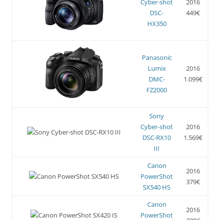
Cyber-shot
2016
DSC-
449€
HX350
Panasonic
Lumix
2016
DMC-
1.099€
FZ2000
Sony
Cyber-shot
2016
DSC-RX10
1.569€
III
Canon
2016
PowerShot
379€
SX540 HS
Canon
2016
PowerShot