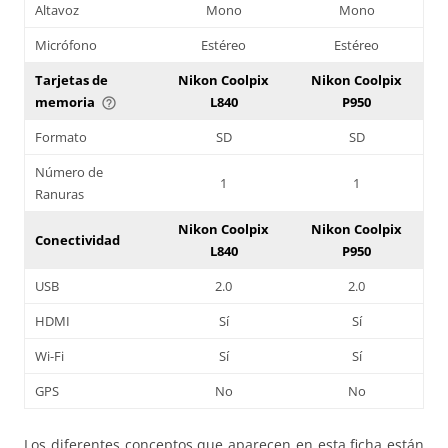
Altavoz
Mono
Mono
Micrófono
Estéreo
Estéreo
Tarjetas de
Nikon Coolpix
Nikon Coolpix
memoria
L840
P950
help_outline
Formato
SD
SD
Número de
1
1
Ranuras
Nikon Coolpix
Nikon Coolpix
Conectividad
L840
P950
USB
2.0
2.0
HDMI
Sí
Sí
Wi-Fi
Sí
Sí
GPS
No
No
Los diferentes conceptos que aparecen en esta ficha están