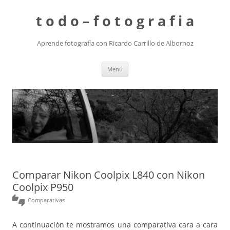
t o d o – f o t o g r a f i a
Aprende fotografía con Ricardo Carrillo de Albornoz
Saltar
Menú
al
contenido
Comparar Nikon Coolpix L840 con Nikon
Coolpix P950
thumbs_up_down
Comparativas
A continuación te mostramos una comparativa cara a cara