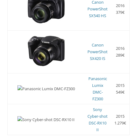
Canon
2016
PowerShot
379€
SX540 HS
Canon
2016
PowerShot
289€
SX420 IS
Panasonic
Lumix
2015
DMC-
549€
FZ300
Sony
Cyber-shot
2015
DSC-RX10
1.279€
II