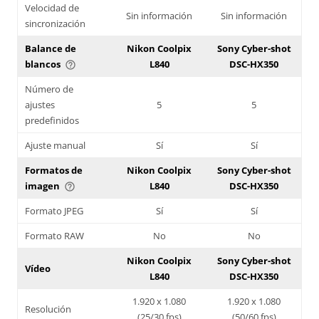
Velocidad de
Sin información
Sin información
sincronización
Balance de
Nikon Coolpix
Sony Cyber-shot
blancos
L840
DSC-HX350
help_outline
Número de
ajustes
5
5
predefinidos
Ajuste manual
Sí
Sí
Formatos de
Nikon Coolpix
Sony Cyber-shot
imagen
L840
DSC-HX350
help_outline
Formato JPEG
Sí
Sí
Formato RAW
No
No
Nikon Coolpix
Sony Cyber-shot
Vídeo
L840
DSC-HX350
1.920 x 1.080
1.920 x 1.080
Resolución
(25/30 fps)
(50/60 fps)