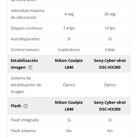
Velocidad máxima
4 seg
30 seg
de obturación
Disparo continuo
7,4 fps
10 fps
Autodisparador
Sí
Sí
Control remoto
Inalámbrico
Cable
Estabilización
Nikon Coolpix
Sony Cyber-shot
imagen
L840
DSC-HX350
help_outline
Sistema de
estabilización de
Óptico
Óptico
imagen
Nikon Coolpix
Sony Cyber-shot
Flash
help_outline
L840
DSC-HX350
Flash integrado
Sí
Sí
Flash externo
No
No