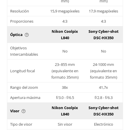
mm)
mm)
Resolución
15,9 megapíxeles
17,9 megapíxeles
Proporciones
4:3
4:3
Nikon Coolpix
Sony Cyber-shot
Óptica
help_outline
L840
DSC-HX350
Objetivos
No
No
Intercambiables
23–855 mm
24-1000 mm
Longitud focal
(equivalente en
(equivalente en
formato 35mm)
formato 35mm)
Rango del zoom
38x
41,7x
Apertura máxima
f/3.0 - f/6.5
f/2.8 - f/6.3
Nikon Coolpix
Sony Cyber-shot
Visor
help_outline
L840
DSC-HX350
Tipo de visor
Sin visor
Electrónico