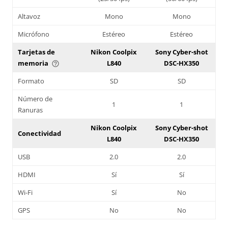
Altavoz
Mono
Mono
Micrófono
Estéreo
Estéreo
Tarjetas de
Nikon Coolpix
Sony Cyber-shot
memoria
L840
DSC-HX350
help_outline
Formato
SD
SD
Número de
1
1
Ranuras
Nikon Coolpix
Sony Cyber-shot
Conectividad
L840
DSC-HX350
USB
2.0
2.0
HDMI
Sí
Sí
Wi-Fi
Sí
No
GPS
No
No