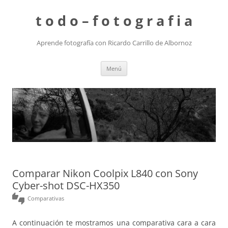
t o d o – f o t o g r a f i a
Aprende fotografía con Ricardo Carrillo de Albornoz
Saltar
Menú
al
contenido
Comparar Nikon Coolpix L840 con Sony
Cyber-shot DSC-HX350
thumbs_up_down
Comparativas
A continuación te mostramos una comparativa cara a cara