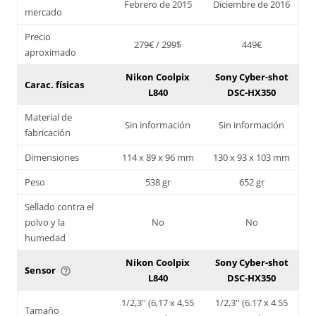
Febrero de 2015
Diciembre de 2016
mercado
Precio
279€ / 299$
449€
aproximado
Nikon Coolpix
Sony Cyber-shot
Carac. físicas
L840
DSC-HX350
Material de
Sin información
Sin información
fabricación
Dimensiones
114 x 89 x 96 mm
130 x 93 x 103 mm
Peso
538 gr
652 gr
Sellado contra el
polvo y la
No
No
humedad
Nikon Coolpix
Sony Cyber-shot
Sensor
help_outline
L840
DSC-HX350
1/2,3'' (6,17 x 4,55
1/2,3'' (6.17 x 4.55
Tamaño