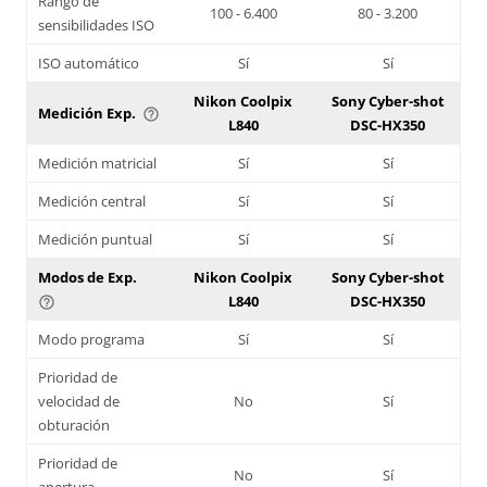
Rango de
100 - 6.400
80 - 3.200
sensibilidades ISO
ISO automático
Sí
Sí
Nikon Coolpix
Sony Cyber-shot
Medición Exp.
help_outline
L840
DSC-HX350
Medición matricial
Sí
Sí
Medición central
Sí
Sí
Medición puntual
Sí
Sí
Modos de Exp.
Nikon Coolpix
Sony Cyber-shot
L840
DSC-HX350
help_outline
Modo programa
Sí
Sí
Prioridad de
velocidad de
No
Sí
obturación
Prioridad de
No
Sí
apertura