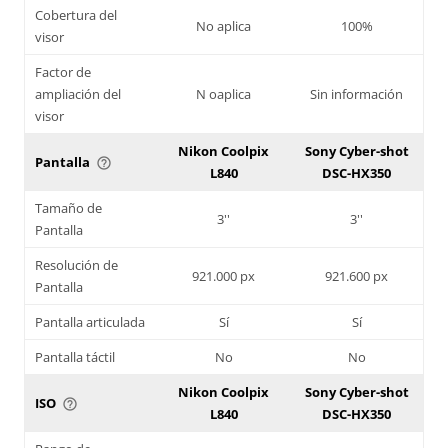
Cobertura del
No aplica
100%
visor
Factor de
ampliación del
N oaplica
Sin información
visor
Nikon Coolpix
Sony Cyber-shot
Pantalla
help_outline
L840
DSC-HX350
Tamaño de
3''
3''
Pantalla
Resolución de
921.000 px
921.600 px
Pantalla
Pantalla articulada
Sí
Sí
Pantalla táctil
No
No
Nikon Coolpix
Sony Cyber-shot
ISO
help_outline
L840
DSC-HX350