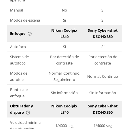
Manual
No
Sí
Modos de escena
Sí
Sí
Nikon Coolpix
Sony Cyber-shot
Enfoque
help_outline
L840
DSC-HX350
Autofoco
Sí
Sí
Sistema de
Por detección de
Por detección de
autofoco
contraste
contraste
Modos de
Normal, Continuo,
Normal, Continuo
autofoco
Seguimiento
Puntos de
Sin información
Sin información
enfoque
Obturador y
Nikon Coolpix
Sony Cyber-shot
disparo
L840
DSC-HX350
help_outline
Velocidad mínima
1/4000 seg
1/4000 seg
de obturación