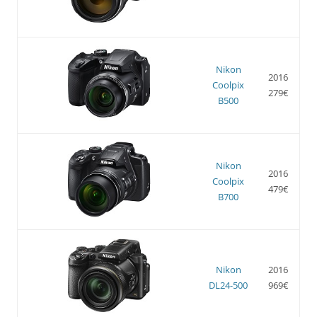
Nikon
2016
Coolpix
279€
B500
Nikon
2016
Coolpix
479€
B700
Nikon
2016
DL24-500
969€