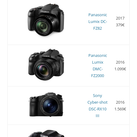
Panasonic
2017
Lumix DC-
379€
FZ82
Panasonic
Lumix
2016
DMC-
1.099€
FZ2000
Sony
Cyber-shot
2016
DSC-RX10
1.569€
III