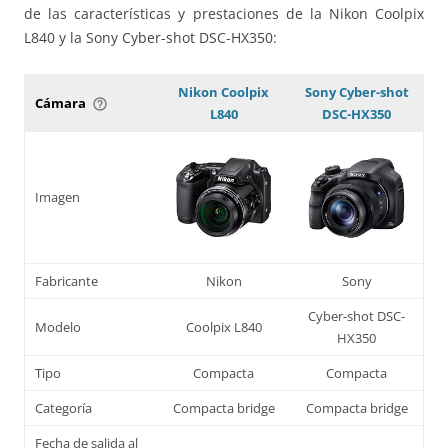
de las características y prestaciones de la Nikon Coolpix
L840 y la Sony Cyber-shot DSC-HX350:
Nikon Coolpix
Sony Cyber-shot
Cámara
help_outline
L840
DSC-HX350
Imagen
Fabricante
Nikon
Sony
Cyber-shot DSC-
Modelo
Coolpix L840
HX350
Tipo
Compacta
Compacta
Categoría
Compacta bridge
Compacta bridge
Fecha de salida al