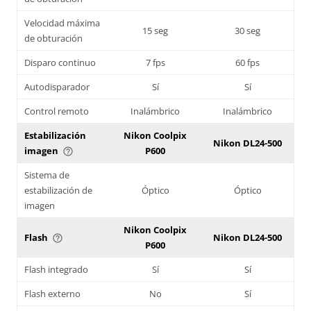
Velocidad máxima
15 seg
30 seg
de obturación
Disparo continuo
7 fps
60 fps
Autodisparador
Sí
Sí
Control remoto
Inalámbrico
Inalámbrico
Estabilización
Nikon Coolpix
Nikon DL24-500
imagen
P600
help_outline
Sistema de
estabilización de
Óptico
Óptico
imagen
Nikon Coolpix
Flash
Nikon DL24-500
help_outline
P600
Flash integrado
Sí
Sí
Flash externo
No
Sí