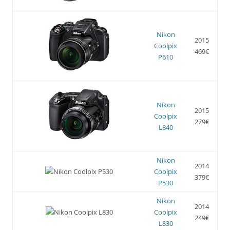
Nikon
2015
Coolpix
469€
P610
Nikon
2015
Coolpix
279€
L840
Nikon
2014
Coolpix
379€
P530
Nikon
2014
Coolpix
249€
L830