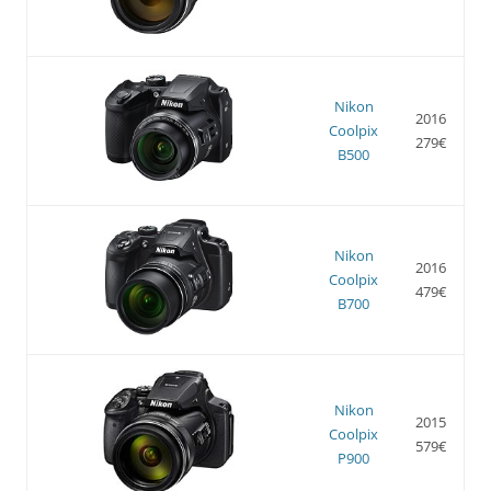
Nikon
2016
Coolpix
279€
B500
Nikon
2016
Coolpix
479€
B700
Nikon
2015
Coolpix
579€
P900