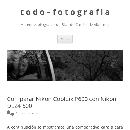
t o d o – f o t o g r a f i a
Aprende fotografía con Ricardo Carrillo de Albornoz
Saltar
Menú
al
contenido
Comparar Nikon Coolpix P600 con Nikon
DL24-500
thumbs_up_down
Comparativas
A continuación te mostramos una comparativa cara a cara