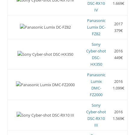
DSC-RX10
1.669€
IV
Panasonic
2017
Lumix DC-
379€
FZ82
Sony
Cyber-shot
2016
DSC-
449€
HX350
Panasonic
Lumix
2016
DMC-
1.099€
FZ2000
Sony
Cyber-shot
2016
DSC-RX10
1.569€
III