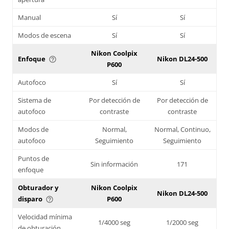
Manual
Sí
Sí
Modos de escena
Sí
Sí
Nikon Coolpix
Enfoque
Nikon DL24-500
help_outline
P600
Autofoco
Sí
Sí
Sistema de
Por detección de
Por detección de
autofoco
contraste
contraste
Modos de
Normal,
Normal, Continuo,
autofoco
Seguimiento
Seguimiento
Puntos de
Sin información
171
enfoque
Obturador y
Nikon Coolpix
Nikon DL24-500
disparo
P600
help_outline
Velocidad mínima
1/4000 seg
1/2000 seg
de obturación