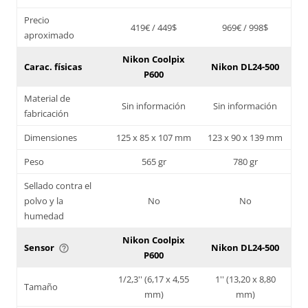
Precio
419€ / 449$
969€ / 998$
aproximado
Nikon Coolpix
Carac. físicas
Nikon DL24-500
P600
Material de
Sin información
Sin información
fabricación
Dimensiones
125 x 85 x 107 mm
123 x 90 x 139 mm
Peso
565 gr
780 gr
Sellado contra el
polvo y la
No
No
humedad
Nikon Coolpix
Sensor
Nikon DL24-500
help_outline
P600
1/2,3'' (6,17 x 4,55
1'' (13,20 x 8,80
Tamaño
mm)
mm)