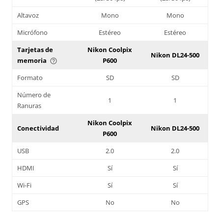
Altavoz
Mono
Mono
Micrófono
Estéreo
Estéreo
Tarjetas de
Nikon Coolpix
Nikon DL24-500
memoria
P600
help_outline
Formato
SD
SD
Número de
1
1
Ranuras
Nikon Coolpix
Conectividad
Nikon DL24-500
P600
USB
2.0
2.0
HDMI
Sí
Sí
Wi-Fi
Sí
Sí
GPS
No
No