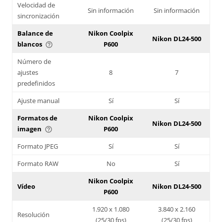
Velocidad de
Sin información
Sin información
sincronización
Balance de
Nikon Coolpix
Nikon DL24-500
blancos
P600
help_outline
Número de
ajustes
8
7
predefinidos
Ajuste manual
Sí
Sí
Formatos de
Nikon Coolpix
Nikon DL24-500
imagen
P600
help_outline
Formato JPEG
Sí
Sí
Formato RAW
No
Sí
Nikon Coolpix
Vídeo
Nikon DL24-500
P600
1.920 x 1.080
3.840 x 2.160
Resolución
(25/30 fps)
(25/30 fps)