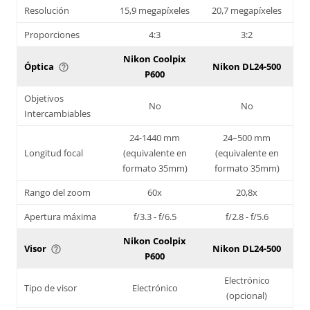
Resolución
15,9 megapíxeles
20,7 megapíxeles
Proporciones
4:3
3:2
Nikon Coolpix
Óptica
Nikon DL24-500
help_outline
P600
Objetivos
No
No
Intercambiables
24-1440 mm
24–500 mm
Longitud focal
(equivalente en
(equivalente en
formato 35mm)
formato 35mm)
Rango del zoom
60x
20,8x
Apertura máxima
f/3.3 - f/6.5
f/2.8 - f/5.6
Nikon Coolpix
Visor
Nikon DL24-500
help_outline
P600
Electrónico
Tipo de visor
Electrónico
(opcional)