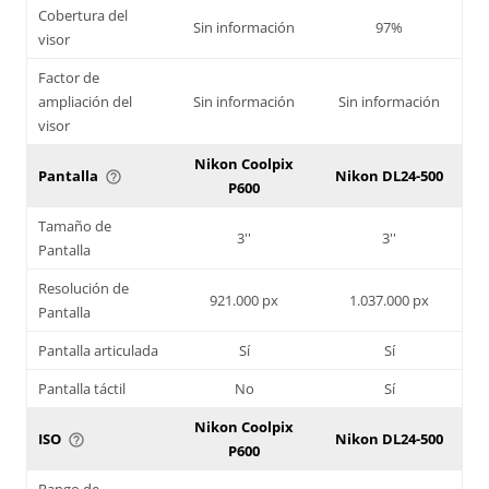
Cobertura del
Sin información
97%
visor
Factor de
ampliación del
Sin información
Sin información
visor
Nikon Coolpix
Pantalla
Nikon DL24-500
help_outline
P600
Tamaño de
3''
3''
Pantalla
Resolución de
921.000 px
1.037.000 px
Pantalla
Pantalla articulada
Sí
Sí
Pantalla táctil
No
Sí
Nikon Coolpix
ISO
Nikon DL24-500
help_outline
P600
Rango de