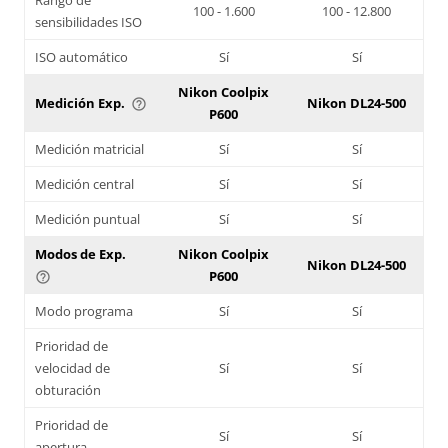
100 - 1.600
100 - 12.800
sensibilidades ISO
ISO automático
Sí
Sí
Nikon Coolpix
Medición Exp.
Nikon DL24-500
help_outline
P600
Medición matricial
Sí
Sí
Medición central
Sí
Sí
Medición puntual
Sí
Sí
Modos de Exp.
Nikon Coolpix
Nikon DL24-500
P600
help_outline
Modo programa
Sí
Sí
Prioridad de
velocidad de
Sí
Sí
obturación
Prioridad de
Sí
Sí
apertura