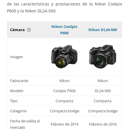
de las características y prestaciones de la Nikon Coolpix
P600 y la Nikon DL24-500:
Nikon Coolpix
Cámara
Nikon DL24-500
help_outline
P600
Imagen
Fabricante
Nikon
Nikon
Modelo
Coolpix P600
DL24-500
Tipo
Compacta
Compacta
Categoría
Compacta bridge
Compacta bridge
Fecha de salida al
Febrero de 2014
Febrero de 2016
mercado