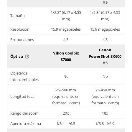
HS
1/2,3'' (6,17 x 4,55
1/2,3'' (6,17 x 4,55
Tamaño
mm)
mm)
Resolución
15,9 megapíxeles
15,9 megapíxeles
Proporciones
4:3
4:3
Canon
Nikon Coolpix
Óptica
PowerShot SX600
help_outline
S7000
HS
Objetivos
No
No
Intercambiables
25–500 mm
25-450 mm
Longitud focal
(equivalente en
(equivalente en
formato 35mm)
formato 35mm)
Rango del zoom
20x
18x
Apertura máxima
f/3.4 - f/6.5
f/3.8 - f/6.9