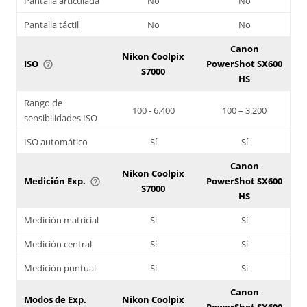
Pantalla articulada
No
No
Pantalla táctil
No
No
Canon
Nikon Coolpix
ISO
PowerShot SX600
help_outline
S7000
HS
Rango de
100 - 6.400
100 – 3.200
sensibilidades ISO
ISO automático
Sí
Sí
Canon
Nikon Coolpix
Medición Exp.
PowerShot SX600
help_outline
S7000
HS
Medición matricial
Sí
Sí
Medición central
Sí
Sí
Medición puntual
Sí
Sí
Canon
Modos de Exp.
Nikon Coolpix
PowerShot SX600