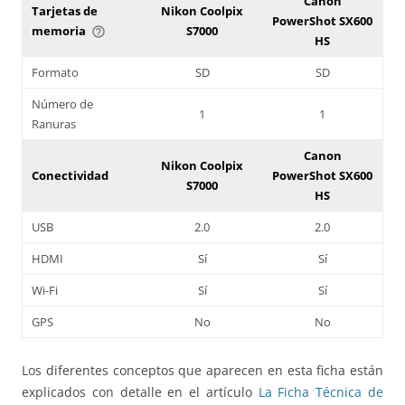
Canon
Tarjetas de
Nikon Coolpix
PowerShot SX600
memoria
S7000
help_outline
HS
Formato
SD
SD
Número de
1
1
Ranuras
Canon
Nikon Coolpix
Conectividad
PowerShot SX600
S7000
HS
USB
2.0
2.0
HDMI
Sí
Sí
Wi-Fi
Sí
Sí
GPS
No
No
Los diferentes conceptos que aparecen en esta ficha están
explicados con detalle en el artículo
La Ficha Técnica de