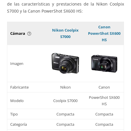
de las características y prestaciones de la Nikon Coolpix
S7000 y la Canon PowerShot SX600 HS:
Canon
Nikon Coolpix
Cámara
PowerShot SX600
help_outline
S7000
HS
Imagen
Fabricante
Nikon
Canon
PowerShot SX600
Modelo
Coolpix S7000
HS
Tipo
Compacta
Compacta
Categoría
Compacta
Compacta