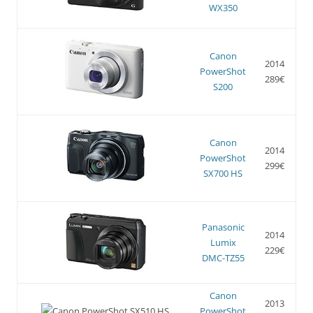
WX350
Canon
2014
PowerShot
289€
S200
Canon
2014
PowerShot
299€
SX700 HS
Panasonic
2014
Lumix
229€
DMC-TZ55
Canon
2013
PowerShot