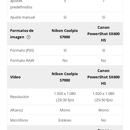
ajustes
5
7
predefinidos
Ajuste manual
Sí
Sí
Canon
Formatos de
Nikon Coolpix
PowerShot SX600
imagen
S7000
help_outline
HS
Formato JPEG
Sí
Sí
Formato RAW
No
No
Canon
Nikon Coolpix
Vídeo
PowerShot SX600
S7000
HS
1.920 x 1.080
1.920 x 1.080
Resolución
(25/30 fps)
(25/30 fps)
Altavoz
Mono
Mono
Micrófono
Estéreo
No