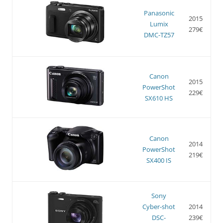
Panasonic
2015
Lumix
279€
DMC-TZ57
Canon
2015
PowerShot
229€
SX610 HS
Canon
2014
PowerShot
219€
SX400 IS
Sony
Cyber-shot
2014
DSC-
239€