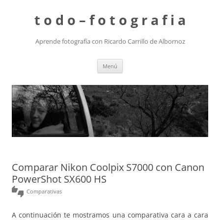
t o d o – f o t o g r a f i a
Aprende fotografía con Ricardo Carrillo de Albornoz
Saltar
Menú
al
contenido
Comparar Nikon Coolpix S7000 con Canon
PowerShot SX600 HS
thumbs_up_down
Comparativas
A continuación te mostramos una comparativa cara a cara