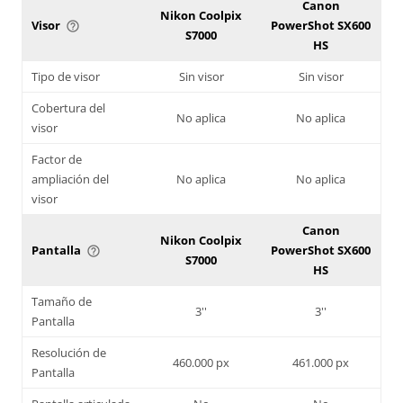
Canon
Nikon Coolpix
Visor
PowerShot SX600
help_outline
S7000
HS
Tipo de visor
Sin visor
Sin visor
Cobertura del
No aplica
No aplica
visor
Factor de
ampliación del
No aplica
No aplica
visor
Canon
Nikon Coolpix
Pantalla
PowerShot SX600
help_outline
S7000
HS
Tamaño de
3''
3''
Pantalla
Resolución de
460.000 px
461.000 px
Pantalla