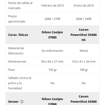
Fecha de salida al
Febrero de 2015
Enero de 2014
mercado
Precio
269€ / 279$
209€ / 249$
aproximado
Canon
Nikon Coolpix
Carac. físicas
PowerShot SX600
S7000
HS
Material de
Sin información
Metal
fabricación
Dimensiones
99 x 60 x 27 mm
103 x 61 x 26 mm
Peso
165 gr
188 gr
Sellado contra el
polvo y la
No
No
humedad
Canon
Nikon Coolpix
Sensor
PowerShot SX600
help_outline
S7000