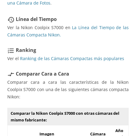
una Cámara de Fotos
.
Línea del Tiempo
restore
Ver la Nikon Coolpix S7000 en
La Línea del Tiempo de las
Cámaras Compacta Nikon.
Ranking
format_list_numbered
Ver el
Ranking de las Cámaras Compactas más populares
Comparar Cara a Cara
compare_arrows
Comparar cara a cara las características de la Nikon
Coolpix S7000 con una de las siguientes cámaras compacta
Nikon:
Comparar la Nikon Coolpix S7000 con otras cámaras del
mismo fabricante:
Año
Imagen
Cámara