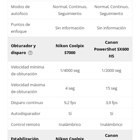
Modos de
Normal, Continuo,
Normal, Continuo,
autofoco
Seguimiento
Seguimiento
Puntos de
Sin información
Sin información
enfoque
Canon
Obturador y
Nikon Coolpix
PowerShot SX600
disparo
S7000
help_outline
HS
Velocidad mínima
1/4000 seg
1/2000 seg
de obturación
Velocidad máxima
4 seg
15 seg
de obturación
Disparo continuo
9,2 fps
3,9 fps
Autodisparador
Sí
Sí
Control remoto
Inalámbrico
Inalámbrico
Canon
Estabilización
Nikon Coolpix