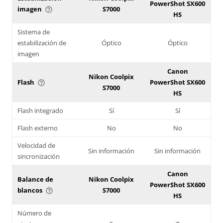
PowerShot SX600
imagen
S7000
help_outline
HS
Sistema de
estabilización de
Óptico
Óptico
imagen
Canon
Nikon Coolpix
Flash
PowerShot SX600
help_outline
S7000
HS
Flash integrado
Sí
Sí
Flash externo
No
No
Velocidad de
Sin información
Sin información
sincronización
Canon
Balance de
Nikon Coolpix
PowerShot SX600
blancos
S7000
help_outline
HS
Número de