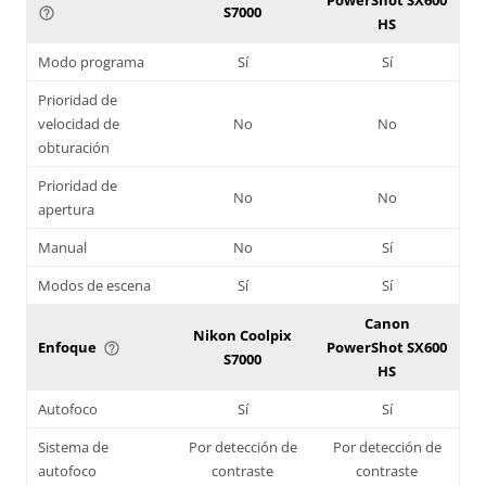
S7000
help_outline
HS
Modo programa
Sí
Sí
Prioridad de
velocidad de
No
No
obturación
Prioridad de
No
No
apertura
Manual
No
Sí
Modos de escena
Sí
Sí
Canon
Nikon Coolpix
Enfoque
PowerShot SX600
help_outline
S7000
HS
Autofoco
Sí
Sí
Sistema de
Por detección de
Por detección de
autofoco
contraste
contraste