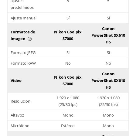
ajustes
5
5
predefinidos
Ajuste manual
Sí
Sí
Canon
Formatos de
Nikon Coolpix
PowerShot SX610
imagen
S7000
help_outline
HS
Formato JPEG
Sí
Sí
Formato RAW
No
No
Canon
Nikon Coolpix
Vídeo
PowerShot SX610
S7000
HS
1.920 x 1.080
1.920 x 1.080
Resolución
(25/30 fps)
(25/30 fps)
Altavoz
Mono
Mono
Micrófono
Estéreo
Mono