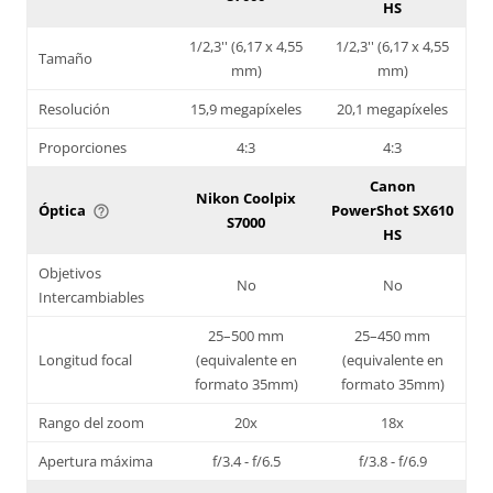
HS
1/2,3'' (6,17 x 4,55
1/2,3'' (6,17 x 4,55
Tamaño
mm)
mm)
Resolución
15,9 megapíxeles
20,1 megapíxeles
Proporciones
4:3
4:3
Canon
Nikon Coolpix
Óptica
PowerShot SX610
help_outline
S7000
HS
Objetivos
No
No
Intercambiables
25–500 mm
25–450 mm
Longitud focal
(equivalente en
(equivalente en
formato 35mm)
formato 35mm)
Rango del zoom
20x
18x
Apertura máxima
f/3.4 - f/6.5
f/3.8 - f/6.9