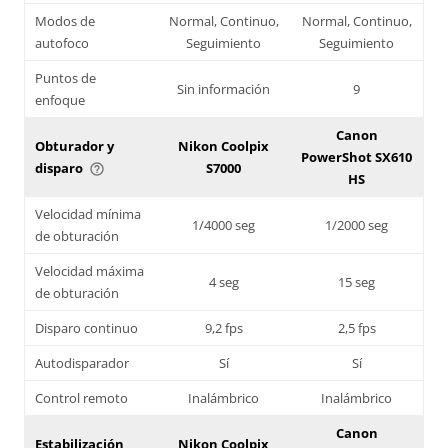
Modos de
Normal, Continuo,
Normal, Continuo,
autofoco
Seguimiento
Seguimiento
Puntos de
Sin información
9
enfoque
Canon
Obturador y
Nikon Coolpix
PowerShot SX610
disparo
S7000
help_outline
HS
Velocidad mínima
1/4000 seg
1/2000 seg
de obturación
Velocidad máxima
4 seg
15 seg
de obturación
Disparo continuo
9,2 fps
2,5 fps
Autodisparador
Sí
Sí
Control remoto
Inalámbrico
Inalámbrico
Canon
Estabilización
Nikon Coolpix