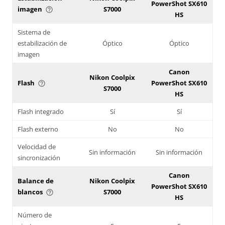
PowerShot SX610
imagen
S7000
help_outline
HS
Sistema de
estabilización de
Óptico
Óptico
imagen
Canon
Nikon Coolpix
Flash
PowerShot SX610
help_outline
S7000
HS
Flash integrado
Sí
Sí
Flash externo
No
No
Velocidad de
Sin información
Sin información
sincronización
Canon
Balance de
Nikon Coolpix
PowerShot SX610
blancos
S7000
help_outline
HS
Número de