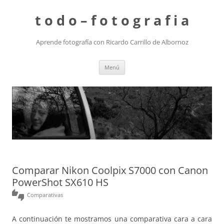
t o d o – f o t o g r a f i a
Aprende fotografía con Ricardo Carrillo de Albornoz
Saltar
Menú
al
contenido
Comparar Nikon Coolpix S7000 con Canon
PowerShot SX610 HS
thumbs_up_down
Comparativas
A continuación te mostramos una comparativa cara a cara