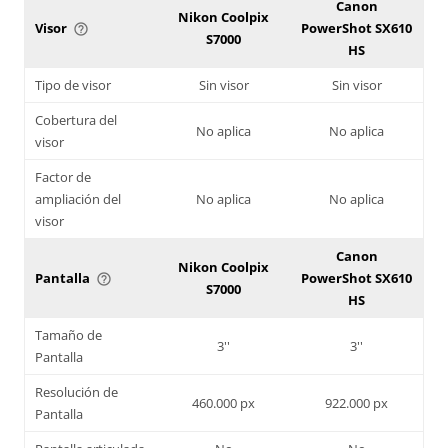
Canon
Nikon Coolpix
Visor
PowerShot SX610
help_outline
S7000
HS
Tipo de visor
Sin visor
Sin visor
Cobertura del
No aplica
No aplica
visor
Factor de
ampliación del
No aplica
No aplica
visor
Canon
Nikon Coolpix
Pantalla
PowerShot SX610
help_outline
S7000
HS
Tamaño de
3''
3''
Pantalla
Resolución de
460.000 px
922.000 px
Pantalla