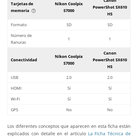
Canon
Tarjetas de
Nikon Coolpix
PowerShot SX610
memoria
S7000
help_outline
HS
Formato
SD
SD
Número de
1
1
Ranuras
Canon
Nikon Coolpix
Conectividad
PowerShot SX610
S7000
HS
USB
2.0
2.0
HDMI
Sí
Sí
Wi-Fi
Sí
Sí
GPS
No
No
Los diferentes conceptos que aparecen en esta ficha están
explicados con detalle en el artículo
La Ficha Técnica de