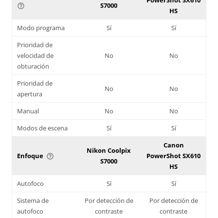
S7000
help_outline
HS
Modo programa
Sí
Sí
Prioridad de
velocidad de
No
No
obturación
Prioridad de
No
No
apertura
Manual
No
No
Modos de escena
Sí
Sí
Canon
Nikon Coolpix
Enfoque
PowerShot SX610
help_outline
S7000
HS
Autofoco
Sí
Sí
Sistema de
Por detección de
Por detección de
autofoco
contraste
contraste