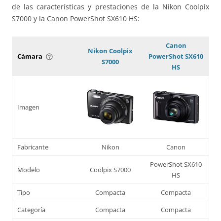
de las características y prestaciones de la Nikon Coolpix
S7000 y la Canon PowerShot SX610 HS:
Canon
Nikon Coolpix
Cámara
PowerShot SX610
help_outline
S7000
HS
Imagen
Fabricante
Nikon
Canon
PowerShot SX610
Modelo
Coolpix S7000
HS
Tipo
Compacta
Compacta
Categoría
Compacta
Compacta