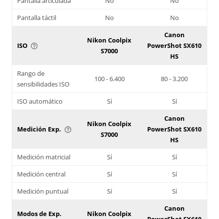
Pantalla articulada
No
No
Pantalla táctil
No
No
Canon
Nikon Coolpix
ISO
PowerShot SX610
help_outline
S7000
HS
Rango de
100 - 6.400
80 - 3.200
sensibilidades ISO
ISO automático
Sí
Sí
Canon
Nikon Coolpix
Medición Exp.
PowerShot SX610
help_outline
S7000
HS
Medición matricial
Sí
Sí
Medición central
Sí
Sí
Medición puntual
Sí
Sí
Canon
Modos de Exp.
Nikon Coolpix
PowerShot SX610