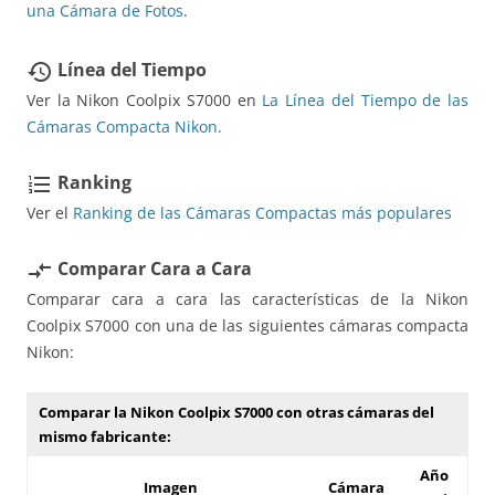
una Cámara de Fotos
.
Línea del Tiempo
restore
Ver la Nikon Coolpix S7000 en
La Línea del Tiempo de las
Cámaras Compacta Nikon.
Ranking
format_list_numbered
Ver el
Ranking de las Cámaras Compactas más populares
Comparar Cara a Cara
compare_arrows
Comparar cara a cara las características de la Nikon
Coolpix S7000 con una de las siguientes cámaras compacta
Nikon:
Comparar la Nikon Coolpix S7000 con otras cámaras del
mismo fabricante:
Año
Imagen
Cámara