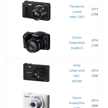
Panasonic
2015
Lumix
279€
DMC-TZ57
Canon
2014
PowerShot
219€
SX400 IS
Sony
Cyber-shot
2014
DSC-
239€
WX350
Canon
2014
PowerShot
289€