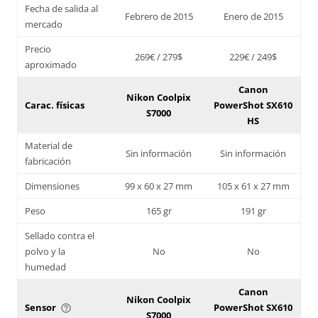
Fecha de salida al
Febrero de 2015
Enero de 2015
mercado
Precio
269€ / 279$
229€ / 249$
aproximado
Canon
Nikon Coolpix
Carac. físicas
PowerShot SX610
S7000
HS
Material de
Sin información
Sin información
fabricación
Dimensiones
99 x 60 x 27 mm
105 x 61 x 27 mm
Peso
165 gr
191 gr
Sellado contra el
polvo y la
No
No
humedad
Canon
Nikon Coolpix
Sensor
PowerShot SX610
help_outline
S7000