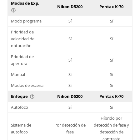
Modos de Exp.
Nikon D5200
Pentax K-70
help_outline
Modo programa
Sí
Sí
Prioridad de
velocidad de
Sí
Sí
obturación
Prioridad de
Sí
Sí
apertura
Manual
Sí
Sí
Modos de escena
Sí
Sí
Enfoque
Nikon D5200
Pentax K-70
help_outline
Autofoco
Sí
Sí
Híbrido por
Sistema de
Por detección de
detección de fase y
autofoco
fase
detección de
contraste