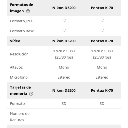
Formatos de
Nikon D5200
Pentax K-70
imagen
help_outline
Formato JPEG
Sí
Sí
Formato RAW
Sí
Sí
Vídeo
Nikon D5200
Pentax K-70
1.920 x 1.080
1.920 x 1.080
Resolución
(25/30 fps)
(25/30 fps)
Altavoz
Mono
Mono
Micrófono
Estéreo
Estéreo
Tarjetas de
Nikon D5200
Pentax K-70
memoria
help_outline
Formato
SD
SD
Número de
1
1
Ranuras