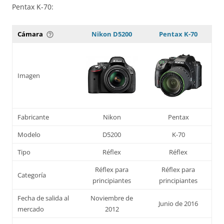
Pentax K-70:
Cámara
Nikon D5200
Pentax K-70
help_outline
Imagen
Fabricante
Nikon
Pentax
Modelo
D5200
K-70
Tipo
Réflex
Réflex
Réflex para
Réflex para
Categoría
principiantes
principiantes
Fecha de salida al
Noviembre de
Junio de 2016
mercado
2012