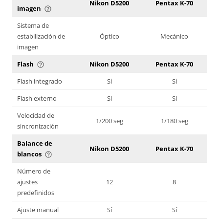
Nikon D5200
Pentax K-70
imagen
help_outline
Sistema de
estabilización de
Óptico
Mecánico
imagen
Flash
Nikon D5200
Pentax K-70
help_outline
Flash integrado
Sí
Sí
Flash externo
Sí
Sí
Velocidad de
1/200 seg
1/180 seg
sincronización
Balance de
Nikon D5200
Pentax K-70
blancos
help_outline
Número de
ajustes
12
8
predefinidos
Ajuste manual
Sí
Sí