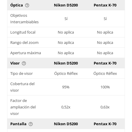
Óptica
Nikon D5200
Pentax K-70
help_outline
Objetivos
Sí
Sí
Intercambiables
Longitud focal
No aplica
No aplica
Rango del zoom
No aplica
No aplica
Apertura máxima
No aplica
No aplica
Visor
Nikon D5200
Pentax K-70
help_outline
Tipo de visor
Óptico Réflex
Óptico Réflex
Cobertura del
95%
100%
visor
Factor de
ampliación del
0,52x
0,63x
visor
Pantalla
Nikon D5200
Pentax K-70
help_outline