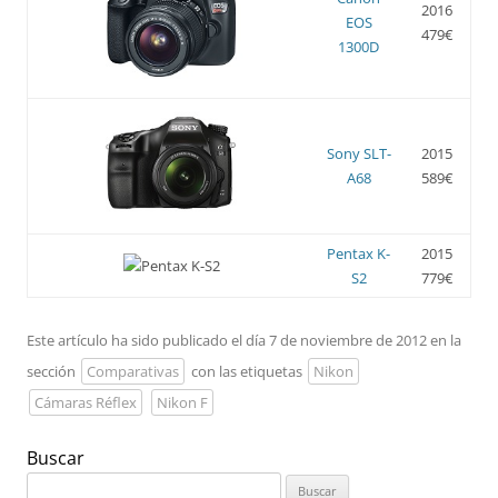
2016
EOS
479€
1300D
Sony SLT-
2015
A68
589€
Pentax K-
2015
S2
779€
Este artículo ha sido publicado el día 7 de noviembre de 2012 en la
sección
Comparativas
con las etiquetas
Nikon
Cámaras Réflex
Nikon F
Buscar
Buscar: