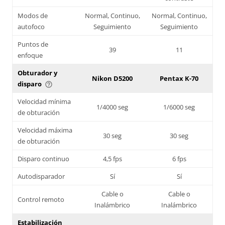
Modos de
Normal, Continuo,
Normal, Continuo,
autofoco
Seguimiento
Seguimiento
Puntos de
39
11
enfoque
Obturador y
Nikon D5200
Pentax K-70
disparo
help_outline
Velocidad mínima
1/4000 seg
1/6000 seg
de obturación
Velocidad máxima
30 seg
30 seg
de obturación
Disparo continuo
4,5 fps
6 fps
Autodisparador
Sí
Sí
Cable o
Cable o
Control remoto
Inalámbrico
Inalámbrico
Estabilización