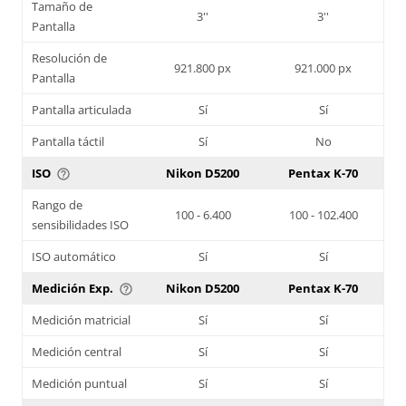
Tamaño de
3''
3''
Pantalla
Resolución de
921.800 px
921.000 px
Pantalla
Pantalla articulada
Sí
Sí
Pantalla táctil
Sí
No
ISO
Nikon D5200
Pentax K-70
help_outline
Rango de
100 - 6.400
100 - 102.400
sensibilidades ISO
ISO automático
Sí
Sí
Medición Exp.
Nikon D5200
Pentax K-70
help_outline
Medición matricial
Sí
Sí
Medición central
Sí
Sí
Medición puntual
Sí
Sí