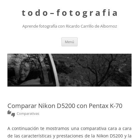
t o d o – f o t o g r a f i a
Aprende fotografía con Ricardo Carrillo de Albornoz
Saltar
Menú
al
contenido
Comparar Nikon D5200 con Pentax K-70
thumbs_up_down
Comparativas
A continuación te mostramos una comparativa cara a cara
de las características y prestaciones de la Nikon D5200 y la