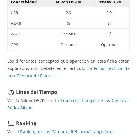
Conectividad
Nikon D5200
Pentax K-70
USB
2.0
2.0
HDMI
Sí
Sí
Wi-Fi
Opcional
Sí
GPS
Opcional
Opcional
Los diferentes conceptos que aparecen en esta ficha están
explicados con detalle en el artículo
La Ficha Técnica de
una Cámara de Fotos
.
Línea del Tiempo
restore
Ver la Nikon D5200 en
La Línea del Tiempo de las Cámaras
Réflex Nikon.
Ranking
format_list_numbered
Ver el
Ranking de las Cámaras Réflex más populares