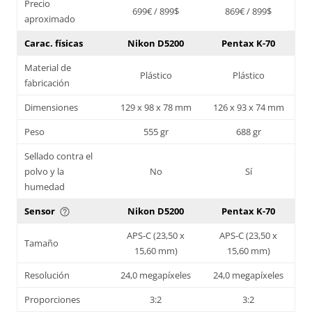
Precio
699€ / 899$
869€ / 899$
aproximado
Carac. físicas
Nikon D5200
Pentax K-70
Material de
Plástico
Plástico
fabricación
Dimensiones
129 x 98 x 78 mm
126 x 93 x 74 mm
Peso
555 gr
688 gr
Sellado contra el
polvo y la
No
Sí
humedad
Sensor
Nikon D5200
Pentax K-70
help_outline
APS-C (23,50 x
APS-C (23,50 x
Tamaño
15,60 mm)
15,60 mm)
Resolución
24,0 megapíxeles
24,0 megapíxeles
Proporciones
3:2
3:2