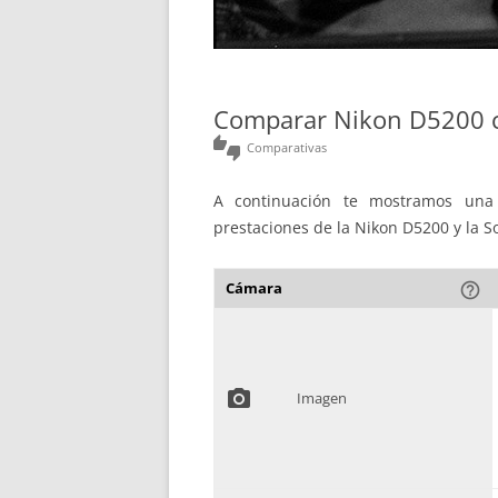
Comparar Nikon D5200 
thumbs_up_down
Comparativas
A continuación te mostramos una 
prestaciones de la Nikon D5200 y la S
Cámara
help_outline
photo_camera
Imagen