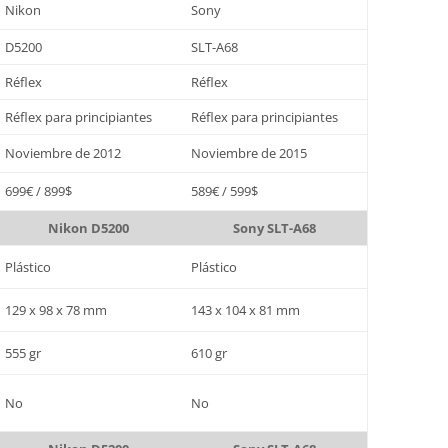
Nikon
Sony
D5200
SLT-A68
Réflex
Réflex
Réflex para principiantes
Réflex para principiantes
Noviembre de 2012
Noviembre de 2015
699€ / 899$
589€ / 599$
Nikon D5200
Sony SLT-A68
Plástico
Plástico
129 x 98 x 78 mm
143 x 104 x 81 mm
555 gr
610 gr
No
No