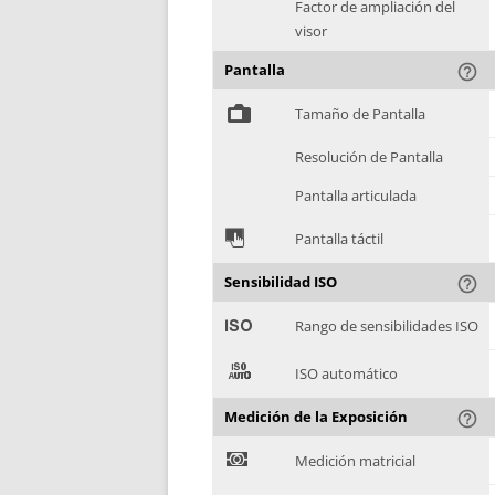
Factor de ampliación del
visor
Pantalla
help_outline
%
Tamaño de Pantalla
Resolución de Pantalla
Pantalla articulada
&
Pantalla táctil
Sensibilidad ISO
help_outline
'
Rango de sensibilidades ISO
(
ISO automático
Medición de la Exposición
help_outline
)
Medición matricial