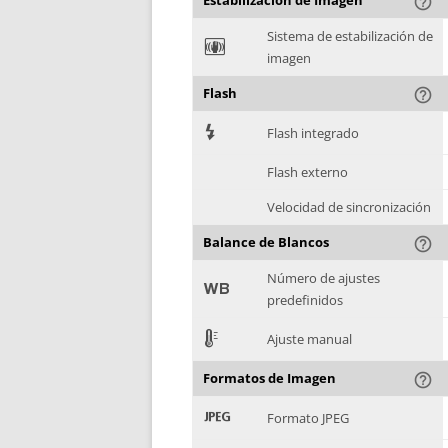
Estabilización de Imagen
help_outline
Sistema de estabilización de
F
imagen
Flash
help_outline
7
Flash integrado
Flash externo
Velocidad de sincronización
Balance de Blancos
help_outline
Número de ajustes
9
predefinidos
E
Ajuste manual
Formatos de Imagen
help_outline
:
Formato JPEG