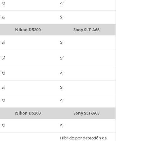
Sí
Sí
Sí
Sí
Nikon D5200
Sony SLT-A68
Sí
Sí
Sí
Sí
Sí
Sí
Sí
Sí
Sí
Sí
Nikon D5200
Sony SLT-A68
Sí
Sí
Híbrido por detección de