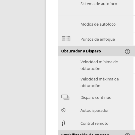
Sistema de autofoco
Modos de autofoco
2
Puntos de enfoque
Obturador y Disparo
help_outline
Velocidad mínima de
obturación
Velocidad máxima de
obturación
4
Disparo continuo
6
Autodisparador
3
Control remoto