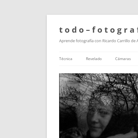
t o d o – f o t o g r a 
Aprende fotografía con Ricardo Carrillo de
Técnica
Revelado
Cámaras