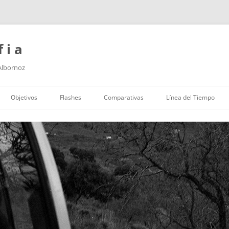
f i a
 Albornoz
Saltar
al
Objetivos
Flashes
Comparativas
Línea del Tiempo
contenido