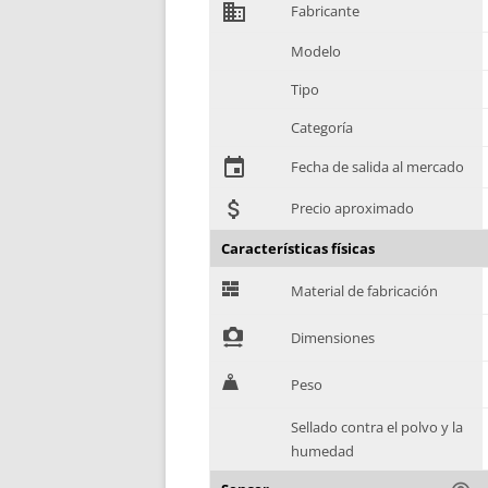
domain
Fabricante
Modelo
Tipo
Categoría
event
Fecha de salida al mercado
attach_money
Precio aproximado
Características físicas
G
Material de fabricación
!
Dimensiones
H
Peso
Sellado contra el polvo y la
humedad