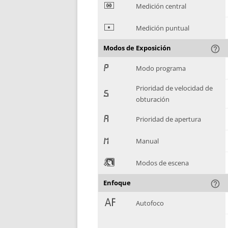
*
Medición central
+
Medición puntual
Modos de Exposición
help_outline
,
Modo programa
Prioridad de velocidad de
-
obturación
.
Prioridad de apertura
/
Manual
0
Modos de escena
Enfoque
help_outline
1
Autofoco