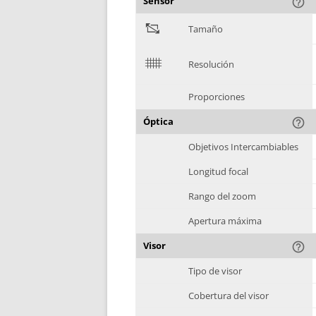
Sensor
help_outline
"
Tamaño
$
Resolución
Proporciones
Óptica
help_outline
Objetivos Intercambiables
Longitud focal
Rango del zoom
Apertura máxima
Visor
help_outline
Tipo de visor
Cobertura del visor