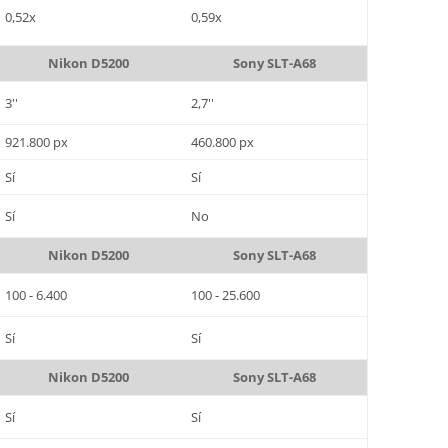
0,52x
0,59x
Nikon D5200
Sony SLT-A68
3''
2,7''
921.800 px
460.800 px
Sí
Sí
Sí
No
Nikon D5200
Sony SLT-A68
100 - 6.400
100 - 25.600
Sí
Sí
Nikon D5200
Sony SLT-A68
Sí
Sí