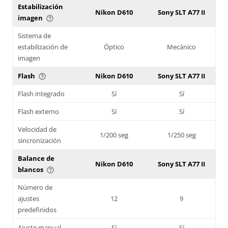
Estabilización
Nikon D610
Sony SLT A77 II
imagen
help_outline
Sistema de
estabilización de
Óptico
Mecánico
imagen
Flash
Nikon D610
Sony SLT A77 II
help_outline
Flash integrado
Sí
Sí
Flash externo
Sí
Sí
Velocidad de
1/200 seg
1/250 seg
sincronización
Balance de
Nikon D610
Sony SLT A77 II
blancos
help_outline
Número de
ajustes
12
9
predefinidos
Ajuste manual
Sí
Sí