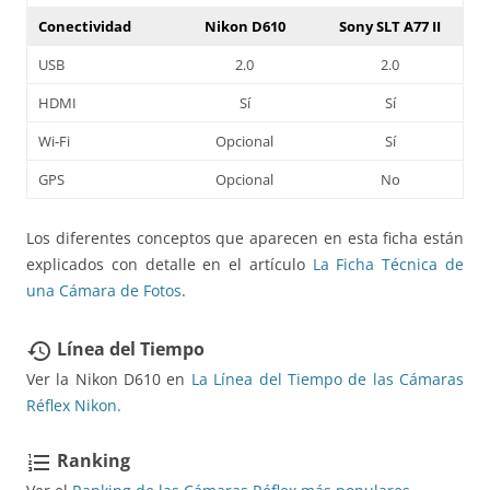
Conectividad
Nikon D610
Sony SLT A77 II
USB
2.0
2.0
HDMI
Sí
Sí
Wi-Fi
Opcional
Sí
GPS
Opcional
No
Los diferentes conceptos que aparecen en esta ficha están
explicados con detalle en el artículo
La Ficha Técnica de
una Cámara de Fotos
.
Línea del Tiempo
restore
Ver la Nikon D610 en
La Línea del Tiempo de las Cámaras
Réflex Nikon.
Ranking
format_list_numbered