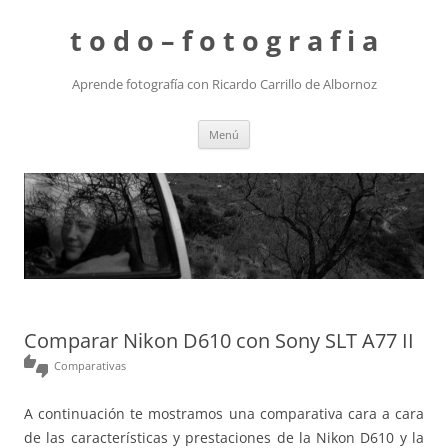
t o d o – f o t o g r a f i a
Aprende fotografía con Ricardo Carrillo de Albornoz
Saltar
Menú
al
contenido
Comparar Nikon D610 con Sony SLT A77 II
thumbs_up_down
Comparativas
A continuación te mostramos una comparativa cara a cara
de las características y prestaciones de la Nikon D610 y la