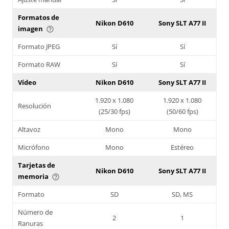
Formatos de
Nikon D610
Sony SLT A77 II
imagen
help_outline
Formato JPEG
Sí
Sí
Formato RAW
Sí
Sí
Vídeo
Nikon D610
Sony SLT A77 II
1.920 x 1.080
1.920 x 1.080
Resolución
(25/30 fps)
(50/60 fps)
Altavoz
Mono
Mono
Micrófono
Mono
Estéreo
Tarjetas de
Nikon D610
Sony SLT A77 II
memoria
help_outline
Formato
SD
SD, MS
Número de
2
1
Ranuras