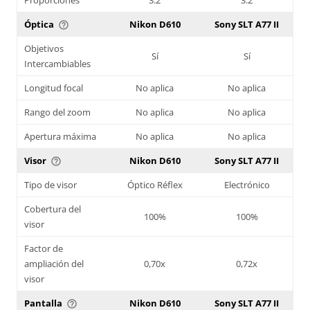
Óptica
Nikon D610
Sony SLT A77 II
help_outline
Objetivos
Sí
Sí
Intercambiables
Longitud focal
No aplica
No aplica
Rango del zoom
No aplica
No aplica
Apertura máxima
No aplica
No aplica
Visor
Nikon D610
Sony SLT A77 II
help_outline
Tipo de visor
Óptico Réflex
Electrónico
Cobertura del
100%
100%
visor
Factor de
ampliación del
0,70x
0,72x
visor
Pantalla
Nikon D610
Sony SLT A77 II
help_outline