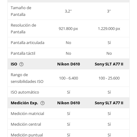
Tamaño de
3,2''
3''
Pantalla
Resolución de
921.800 px
1.229.000 px
Pantalla
Pantalla articulada
No
Sí
Pantalla táctil
No
No
ISO
Nikon D610
Sony SLT A77 II
help_outline
Rango de
100 - 6.400
100 - 25.600
sensibilidades ISO
ISO automático
Sí
Sí
Medición Exp.
Nikon D610
Sony SLT A77 II
help_outline
Medición matricial
Sí
Sí
Medición central
Sí
Sí
Medición puntual
Sí
Sí