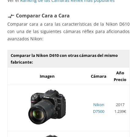
Ver el
Ranking de las Cámaras Réflex más populares
Comparar Cara a Cara
compare_arrows
Comparar cara a cara las características de la Nikon D610
con una de las siguientes cámaras réflex para aficionados
avanzados Nikon:
Comparar la Nikon D610 con otras cámaras del mismo
fabricante:
Año
Imagen
Cámara
Precio
Nikon
2017
D7500
1.239€