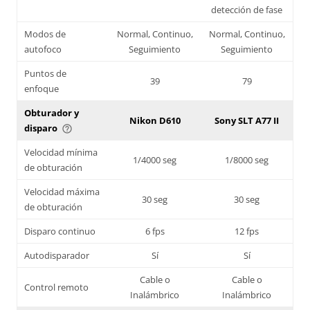
detección de fase
Modos de
Normal, Continuo,
Normal, Continuo,
autofoco
Seguimiento
Seguimiento
Puntos de
39
79
enfoque
Obturador y
Nikon D610
Sony SLT A77 II
disparo
help_outline
Velocidad mínima
1/4000 seg
1/8000 seg
de obturación
Velocidad máxima
30 seg
30 seg
de obturación
Disparo continuo
6 fps
12 fps
Autodisparador
Sí
Sí
Cable o
Cable o
Control remoto
Inalámbrico
Inalámbrico