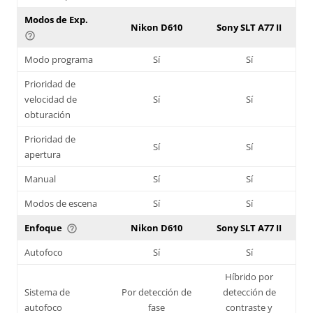
Modos de Exp.
Nikon D610
Sony SLT A77 II
help_outline
Modo programa
Sí
Sí
Prioridad de
velocidad de
Sí
Sí
obturación
Prioridad de
Sí
Sí
apertura
Manual
Sí
Sí
Modos de escena
Sí
Sí
Enfoque
Nikon D610
Sony SLT A77 II
help_outline
Autofoco
Sí
Sí
Híbrido por
Sistema de
Por detección de
detección de
autofoco
fase
contraste y