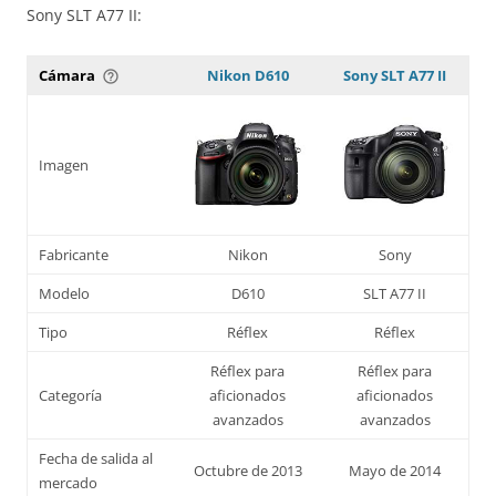
Sony SLT A77 II:
Cámara
Nikon D610
Sony SLT A77 II
help_outline
Imagen
Fabricante
Nikon
Sony
Modelo
D610
SLT A77 II
Tipo
Réflex
Réflex
Réflex para
Réflex para
Categoría
aficionados
aficionados
avanzados
avanzados
Fecha de salida al
Octubre de 2013
Mayo de 2014
mercado