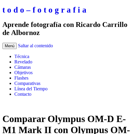
t o d o – f o t o g r a f i a
Aprende fotografía con Ricardo Carrillo
de Albornoz
Saltar al contenido
Menú
Técnica
Revelado
Cámaras
Objetivos
Flashes
Comparativas
Línea del Tiempo
Contacto
Comparar Olympus OM-D E-
M1 Mark II con Olympus OM-