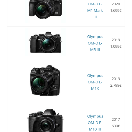
OM-D E-
2020
M1 Mark
1.699€
III
Olympus
2019
OM-D E-
1.099€
M5 III
Olympus
2019
OM-D E-
2.799€
M1X
Olympus
2017
OM-D E-
639€
M10 III