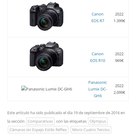
Canon
2022
EOS R7
1.399€
Canon
2022
EOS R10
969€
Panasonic
2022
Lumix DC-
2.099€
GH6
Este artículo ha sido publicado el día 19 de septiembre de 2016 en
la sección
Comparativas
con las etiquetas
Olympus
Cámaras sin Espejo Estilo Réflex
Micro Cuatro Tercios