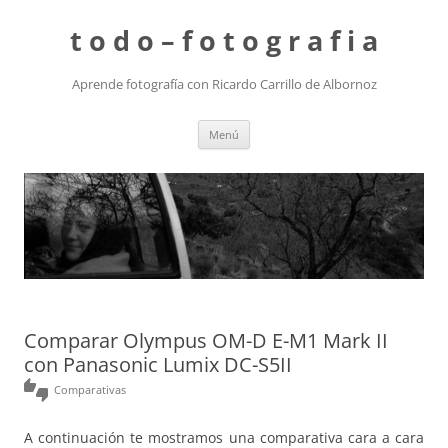
t o d o – f o t o g r a f i a
Aprende fotografía con Ricardo Carrillo de Albornoz
Saltar
Menú
al
contenido
Comparar Olympus OM-D E-M1 Mark II
con Panasonic Lumix DC-S5II
thumbs_up_down
Comparativas
A continuación te mostramos una comparativa cara a cara