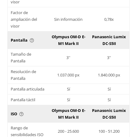
visor
Factor de
ampliación del
Sin información
0,78x
visor
Olympus OM-D E-
Panasonic Lumix
Pantalla
help_outline
M1 Mark II
DC-S5II
Tamaño de
3''
3''
Pantalla
Resolución de
1.037.000 px
1.840.000 px
Pantalla
Pantalla articulada
Sí
Sí
Pantalla táctil
Sí
Sí
Olympus OM-D E-
Panasonic Lumix
ISO
help_outline
M1 Mark II
DC-S5II
Rango de
200 - 25.600
100 - 51.200
sensibilidades ISO