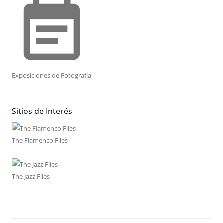
event_note
Exposiciones de Fotografía
Sitios de Interés
The Flamenco Files
The Jazz Files