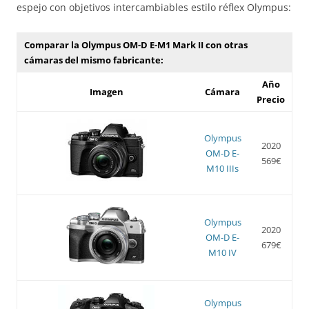
espejo con objetivos intercambiables estilo réflex Olympus:
Comparar la Olympus OM-D E-M1 Mark II con otras
cámaras del mismo fabricante:
Año
Imagen
Cámara
Precio
Olympus
2020
OM-D E-
569€
M10 IIIs
Olympus
2020
OM-D E-
679€
M10 IV
Olympus