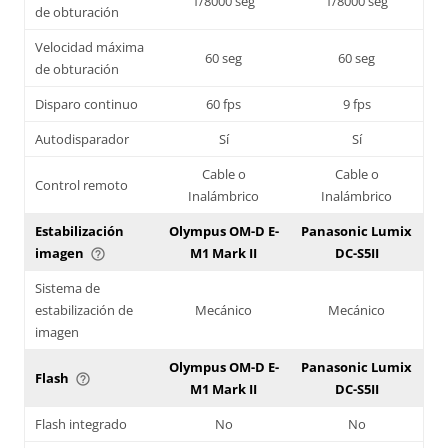
1/8000 seg
1/8000 seg
de obturación
Velocidad máxima
60 seg
60 seg
de obturación
Disparo continuo
60 fps
9 fps
Autodisparador
Sí
Sí
Cable o
Cable o
Control remoto
Inalámbrico
Inalámbrico
Estabilización
Olympus OM-D E-
Panasonic Lumix
imagen
M1 Mark II
DC-S5II
help_outline
Sistema de
estabilización de
Mecánico
Mecánico
imagen
Olympus OM-D E-
Panasonic Lumix
Flash
help_outline
M1 Mark II
DC-S5II
Flash integrado
No
No