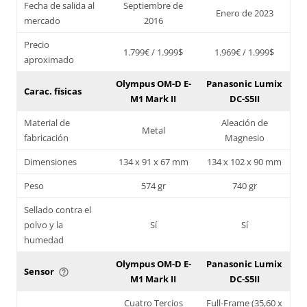
Fecha de salida al
Septiembre de
Enero de 2023
mercado
2016
Precio
1.799€ / 1.999$
1.969€ / 1.999$
aproximado
Olympus OM-D E-
Panasonic Lumix
Carac. físicas
M1 Mark II
DC-S5II
Material de
Aleación de
Metal
fabricación
Magnesio
Dimensiones
134 x 91 x 67 mm
134 x 102 x 90 mm
Peso
574 gr
740 gr
Sellado contra el
polvo y la
Sí
Sí
humedad
Olympus OM-D E-
Panasonic Lumix
Sensor
help_outline
M1 Mark II
DC-S5II
Cuatro Tercios
Full-Frame (35,60 x