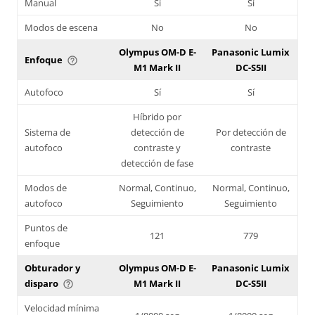
Manual
Sí
Sí
Modos de escena
No
No
Olympus OM-D E-
Panasonic Lumix
Enfoque
help_outline
M1 Mark II
DC-S5II
Autofoco
Sí
Sí
Híbrido por
Sistema de
detección de
Por detección de
autofoco
contraste y
contraste
detección de fase
Modos de
Normal, Continuo,
Normal, Continuo,
autofoco
Seguimiento
Seguimiento
Puntos de
121
779
enfoque
Obturador y
Olympus OM-D E-
Panasonic Lumix
disparo
M1 Mark II
DC-S5II
help_outline
Velocidad mínima