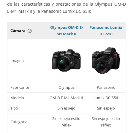
de las características y prestaciones de la Olympus OM-D
E-M1 Mark II y la Panasonic Lumix DC-S5II:
Olympus OM-D E-
Panasonic Lumix
Cámara
help_outline
M1 Mark II
DC-S5II
Imagen
Fabricante
Olympus
Panasonic
Modelo
OM-D E-M1 Mark II
Lumix DC-S5II
Tipo
Sin espejo
Sin espejo
Sin espejo estilo
Sin espejo estilo
Categoría
réflex
réflex