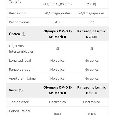
Tamaño
(17,40 x 13,00 mm)
23,80)
Resolución
20,1 megapíxeles
24,0 megapíxeles
Proporciones
4:3
3:2
Olympus OM-D E-
Panasonic Lumix
Óptica
help_outline
M1 Mark II
DC-S5II
Objetivos
Sí
Sí
Intercambiables
Longitud focal
No aplica
No aplica
Rango del zoom
No aplica
No aplica
Apertura máxima
No aplica
No aplica
Olympus OM-D E-
Panasonic Lumix
Visor
help_outline
M1 Mark II
DC-S5II
Tipo de visor
Electrónico
Electrónico
Cobertura del
100%
100%