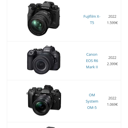
Fujifilm X-
2022
T5
1.599€
Canon
2022
EOS R6
2.399€
Mark II
OM
2022
System
1.069€
OM-5