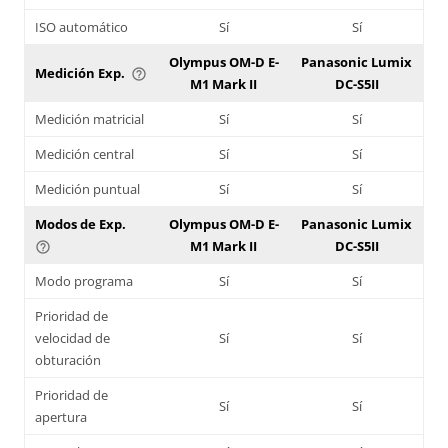
ISO automático
Sí
Sí
Olympus OM-D E-
Panasonic Lumix
Medición Exp.
help_outline
M1 Mark II
DC-S5II
Medición matricial
Sí
Sí
Medición central
Sí
Sí
Medición puntual
Sí
Sí
Modos de Exp.
Olympus OM-D E-
Panasonic Lumix
M1 Mark II
DC-S5II
help_outline
Modo programa
Sí
Sí
Prioridad de
velocidad de
Sí
Sí
obturación
Prioridad de
Sí
Sí
apertura