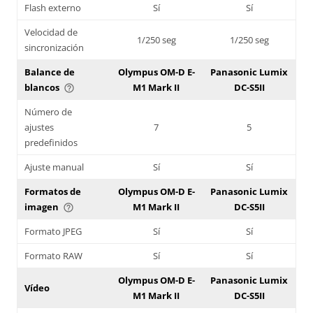
Flash externo
Sí
Sí
Velocidad de
1/250 seg
1/250 seg
sincronización
Balance de
Olympus OM-D E-
Panasonic Lumix
blancos
M1 Mark II
DC-S5II
help_outline
Número de
ajustes
7
5
predefinidos
Ajuste manual
Sí
Sí
Formatos de
Olympus OM-D E-
Panasonic Lumix
imagen
M1 Mark II
DC-S5II
help_outline
Formato JPEG
Sí
Sí
Formato RAW
Sí
Sí
Olympus OM-D E-
Panasonic Lumix
Vídeo
M1 Mark II
DC-S5II