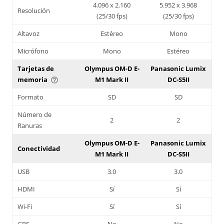
4.096 x 2.160
5.952 x 3.968
Resolución
(25/30 fps)
(25/30 fps)
Altavoz
Estéreo
Mono
Micrófono
Mono
Estéreo
Tarjetas de
Olympus OM-D E-
Panasonic Lumix
memoria
M1 Mark II
DC-S5II
help_outline
Formato
SD
SD
Número de
2
2
Ranuras
Olympus OM-D E-
Panasonic Lumix
Conectividad
M1 Mark II
DC-S5II
USB
3.0
3.0
HDMI
Sí
Sí
Wi-Fi
Sí
Sí
GPS
No
No