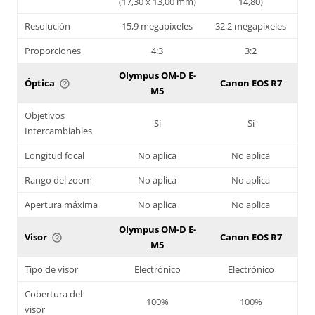
(17,30 x 13,00 mm)
14,80)
Resolución
15,9 megapíxeles
32,2 megapíxeles
Proporciones
4:3
3:2
Olympus OM-D E-
Óptica
Canon EOS R7
help_outline
M5
Objetivos
Sí
Sí
Intercambiables
Longitud focal
No aplica
No aplica
Rango del zoom
No aplica
No aplica
Apertura máxima
No aplica
No aplica
Olympus OM-D E-
Visor
Canon EOS R7
help_outline
M5
Tipo de visor
Electrónico
Electrónico
Cobertura del
100%
100%
visor