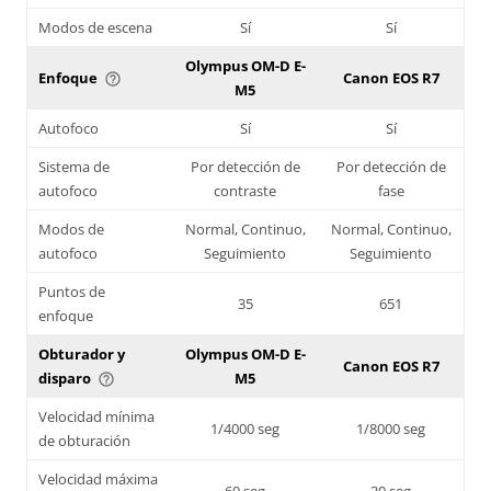
Modos de escena
Sí
Sí
Olympus OM-D E-
Enfoque
Canon EOS R7
help_outline
M5
Autofoco
Sí
Sí
Sistema de
Por detección de
Por detección de
autofoco
contraste
fase
Modos de
Normal, Continuo,
Normal, Continuo,
autofoco
Seguimiento
Seguimiento
Puntos de
35
651
enfoque
Obturador y
Olympus OM-D E-
Canon EOS R7
disparo
M5
help_outline
Velocidad mínima
1/4000 seg
1/8000 seg
de obturación
Velocidad máxima
60 seg
30 seg