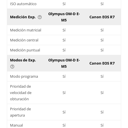
ISO automático
Sí
Sí
Olympus OM-D E-
Medición Exp.
Canon EOS R7
help_outline
M5
Medición matricial
Sí
Sí
Medición central
Sí
Sí
Medición puntual
Sí
Sí
Modos de Exp.
Olympus OM-D E-
Canon EOS R7
M5
help_outline
Modo programa
Sí
Sí
Prioridad de
velocidad de
Sí
Sí
obturación
Prioridad de
Sí
Sí
apertura
Manual
Sí
Sí