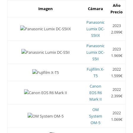
Año
Imagen
Cámara
Precio
Panasonic
2023
Lumix DC-
2.099€
S5IIX
Panasonic
2023
Lumix DC-
1.969€
S5II
Fujifilm X-
2022
T5
1.599€
Canon
2022
EOS R6
2.399€
Mark II
OM
2022
System
1.069€
OM-5