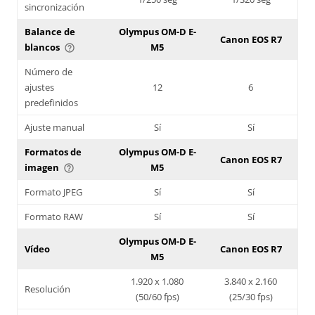
sincronización
Balance de
Olympus OM-D E-
Canon EOS R7
blancos
M5
help_outline
Número de
ajustes
12
6
predefinidos
Ajuste manual
Sí
Sí
Formatos de
Olympus OM-D E-
Canon EOS R7
imagen
M5
help_outline
Formato JPEG
Sí
Sí
Formato RAW
Sí
Sí
Olympus OM-D E-
Vídeo
Canon EOS R7
M5
1.920 x 1.080
3.840 x 2.160
Resolución
(50/60 fps)
(25/30 fps)