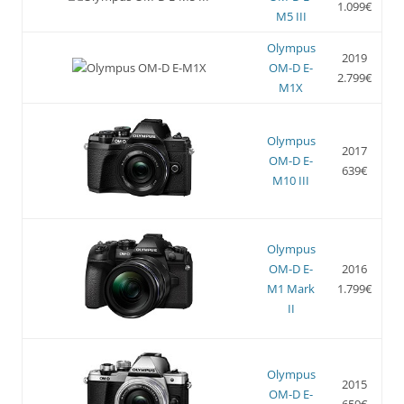
1.099€
M5 III
Olympus
2019
OM-D E-
2.799€
M1X
Olympus
2017
OM-D E-
639€
M10 III
Olympus
OM-D E-
2016
M1 Mark
1.799€
II
Olympus
2015
OM-D E-
659€