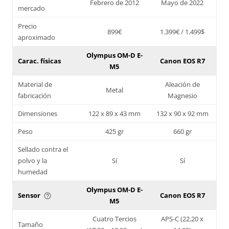
Febrero de 2012
Mayo de 2022
mercado
Precio
899€
1.399€ / 1.499$
aproximado
Olympus OM-D E-
Carac. físicas
Canon EOS R7
M5
Material de
Aleación de
Metal
fabricación
Magnesio
Dimensiones
122 x 89 x 43 mm
132 x 90 x 92 mm
Peso
425 gr
660 gr
Sellado contra el
polvo y la
Sí
Sí
humedad
Olympus OM-D E-
Sensor
Canon EOS R7
help_outline
M5
Cuatro Tercios
APS-C (22,20 x
Tamaño