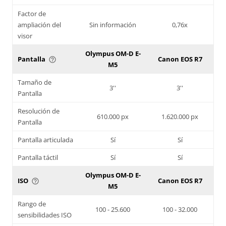
Factor de
ampliación del
Sin información
0,76x
visor
Olympus OM-D E-
Pantalla
Canon EOS R7
help_outline
M5
Tamaño de
3''
3''
Pantalla
Resolución de
610.000 px
1.620.000 px
Pantalla
Pantalla articulada
Sí
Sí
Pantalla táctil
Sí
Sí
Olympus OM-D E-
ISO
Canon EOS R7
help_outline
M5
Rango de
100 - 25.600
100 - 32.000
sensibilidades ISO