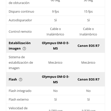
de obturación
Disparo continuo
9 fps
15 fps
Autodisparador
Sí
Sí
Cable o
Cable o
Control remoto
Inalámbrico
Inalámbrico
Estabilización
Olympus OM-D E-
Canon EOS R7
imagen
M5
help_outline
Sistema de
estabilización de
Mecánico
Mecánico
imagen
Olympus OM-D E-
Flash
Canon EOS R7
help_outline
M5
Flash integrado
No
No
Flash externo
Sí
Sí
Velocidad de
1/250 seg
1/320 seg