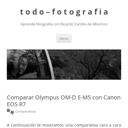
t o d o – f o t o g r a f i a
Aprende fotografía con Ricardo Carrillo de Albornoz
Saltar
Menú
al
contenido
Comparar Olympus OM-D E-M5 con Canon
EOS R7
thumbs_up_down
Comparativas
A continuación te mostramos una comparativa cara a cara