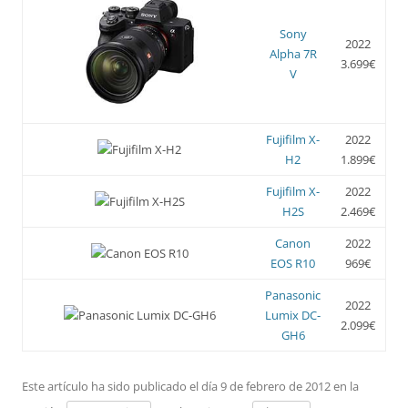
Sony
2022
Alpha 7R
3.699€
V
Fujifilm X-
2022
H2
1.899€
Fujifilm X-
2022
H2S
2.469€
Canon
2022
EOS R10
969€
Panasonic
2022
Lumix DC-
2.099€
GH6
Este artículo ha sido publicado el día 9 de febrero de 2012 en la