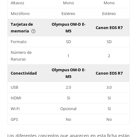
Altavoz
Mono
Mono
Micrófono
Estéreo
Estéreo
Tarjetas de
Olympus OM-D E-
Canon EOS R7
memoria
M5
help_outline
Formato
SD
SD
Número de
1
2
Ranuras
Olympus OM-D E-
Conectividad
Canon EOS R7
M5
USB
2.0
3.0
HDMI
Sí
Sí
Wi-Fi
Opcional
Sí
GPS
No
No
Los diferentes conceptos que aparecen en esta ficha están