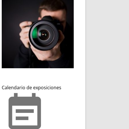
Calendario de exposiciones
event_note