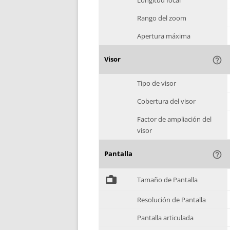
Longitud focal
Rango del zoom
Apertura máxima
Visor
help_outline
Tipo de visor
Cobertura del visor
Factor de ampliación del
visor
Pantalla
help_outline
%
Tamaño de Pantalla
Resolución de Pantalla
Pantalla articulada