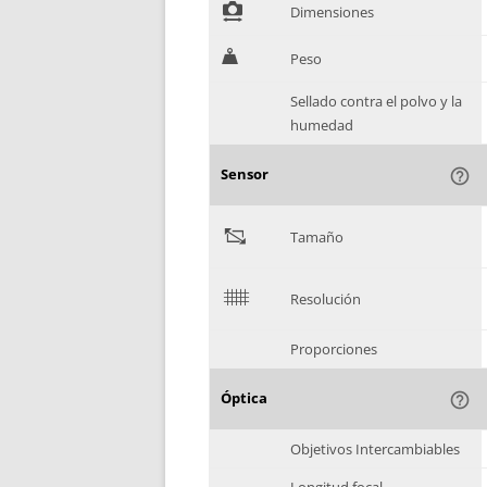
!
Dimensiones
H
Peso
Sellado contra el polvo y la
humedad
Sensor
help_outline
"
Tamaño
$
Resolución
Proporciones
Óptica
help_outline
Objetivos Intercambiables