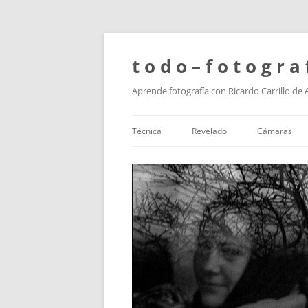
t o d o – f o t o g r a 
Aprende fotografía con Ricardo Carrillo de
Técnica
Revelado
Cámaras