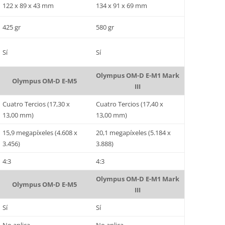
122 x 89 x 43 mm
134 x 91 x 69 mm
425 gr
580 gr
Sí
Sí
Olympus OM-D E-M1 Mark
Olympus OM-D E-M5
III
Cuatro Tercios (17,30 x
Cuatro Tercios (17,40 x
13,00 mm)
13,00 mm)
15,9 megapíxeles (4.608 x
20,1 megapíxeles (5.184 x
3.456)
3.888)
4:3
4:3
Olympus OM-D E-M1 Mark
Olympus OM-D E-M5
III
Sí
Sí