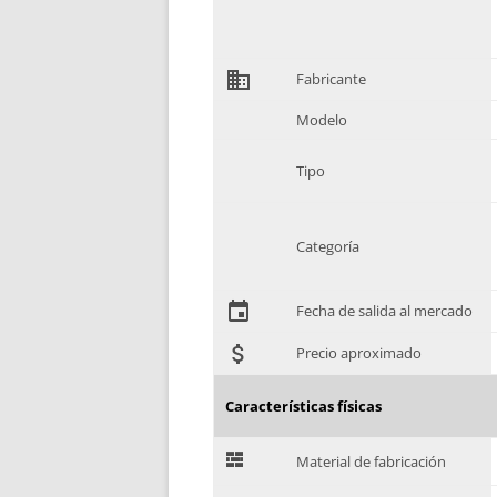
domain
Fabricante
Modelo
Tipo
Categoría
event
Fecha de salida al mercado
attach_money
Precio aproximado
Características físicas
G
Material de fabricación