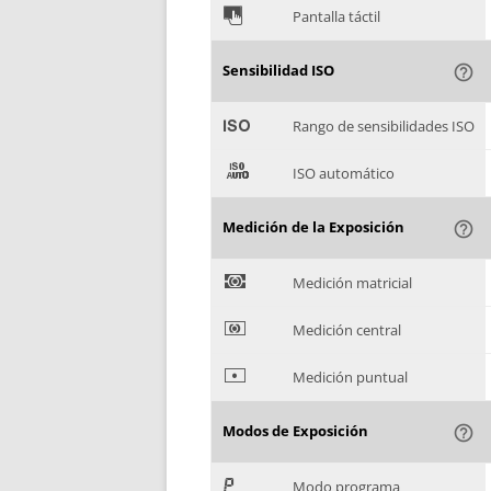
&
Pantalla táctil
Sensibilidad ISO
help_outline
'
Rango de sensibilidades ISO
(
ISO automático
Medición de la Exposición
help_outline
)
Medición matricial
*
Medición central
+
Medición puntual
Modos de Exposición
help_outline
,
Modo programa