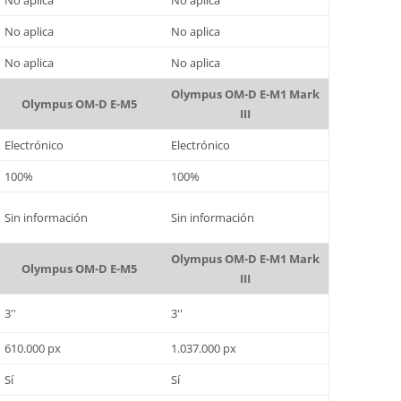
No aplica
No aplica
No aplica
No aplica
No aplica
No aplica
Olympus OM-D E-M1 Mark
Olympus OM-D E-M5
III
Electrónico
Electrónico
100%
100%
Sin información
Sin información
Olympus OM-D E-M1 Mark
Olympus OM-D E-M5
III
3''
3''
610.000 px
1.037.000 px
Sí
Sí