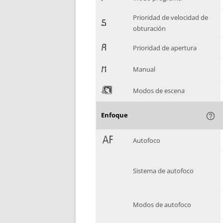
Prioridad de velocidad de
-
obturación
.
Prioridad de apertura
/
Manual
0
Modos de escena
Enfoque
help_outline
1
Autofoco
Sistema de autofoco
Modos de autofoco