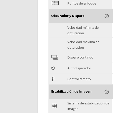
2
Puntos de enfoque
Obturador y Disparo
help_outline
Velocidad mínima de
obturación
Velocidad máxima de
obturación
4
Disparo continuo
6
Autodisparador
3
Control remoto
Estabilización de Imagen
help_outline
Sistema de estabilización de
F
imagen