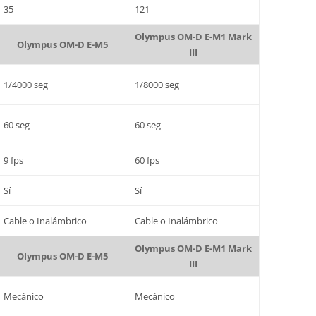
35
121
Olympus OM-D E-M1 Mark
Olympus OM-D E-M5
III
1/4000 seg
1/8000 seg
60 seg
60 seg
9 fps
60 fps
Sí
Sí
Cable o Inalámbrico
Cable o Inalámbrico
Olympus OM-D E-M1 Mark
Olympus OM-D E-M5
III
Mecánico
Mecánico