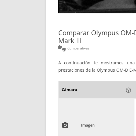
Comparar Olympus OM-
Mark III
thumbs_up_down
Comparativas
A continuación te mostramos una 
prestaciones de la Olympus OM-D E-M
Cámara
help_outline
photo_camera
Imagen