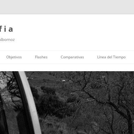
f i a
 Albornoz
Saltar
al
Objetivos
Flashes
Comparativas
Línea del Tiempo
contenido