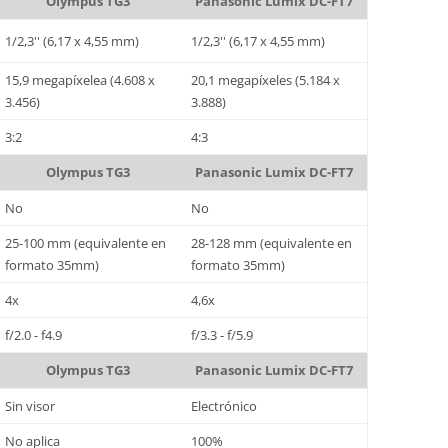
Olympus TG3
Panasonic Lumix DC-FT7
1/2,3'' (6,17 x 4,55 mm)
1/2,3'' (6,17 x 4,55 mm)
15,9 megapíxelea (4.608 x
20,1 megapíxeles (5.184 x
3.456)
3.888)
3:2
4:3
Olympus TG3
Panasonic Lumix DC-FT7
No
No
25-100 mm (equivalente en
28-128 mm (equivalente en
formato 35mm)
formato 35mm)
4x
4,6x
f/2.0 - f4.9
f/3.3 - f/5.9
Olympus TG3
Panasonic Lumix DC-FT7
Sin visor
Electrónico
No aplica
100%