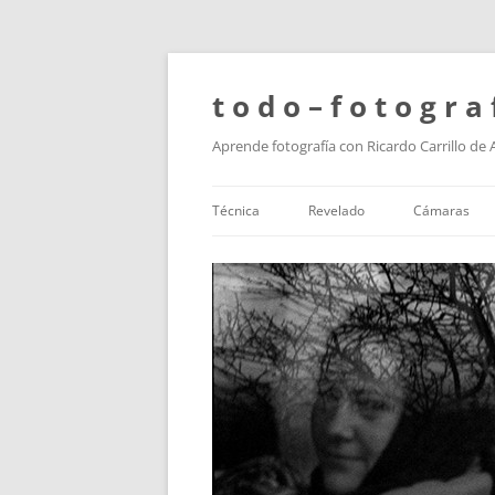
t o d o – f o t o g r a 
Aprende fotografía con Ricardo Carrillo de
Técnica
Revelado
Cámaras