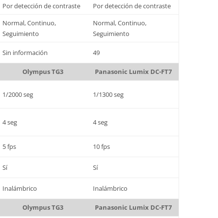
Por detección de contraste
Por detección de contraste
Normal, Continuo,
Normal, Continuo,
Seguimiento
Seguimiento
Sin información
49
Olympus TG3
Panasonic Lumix DC-FT7
1/2000 seg
1/1300 seg
4 seg
4 seg
5 fps
10 fps
Sí
Sí
Inalámbrico
Inalámbrico
Olympus TG3
Panasonic Lumix DC-FT7