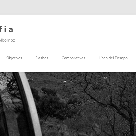
f i a
 Albornoz
Saltar
al
Objetivos
Flashes
Comparativas
Línea del Tiempo
contenido