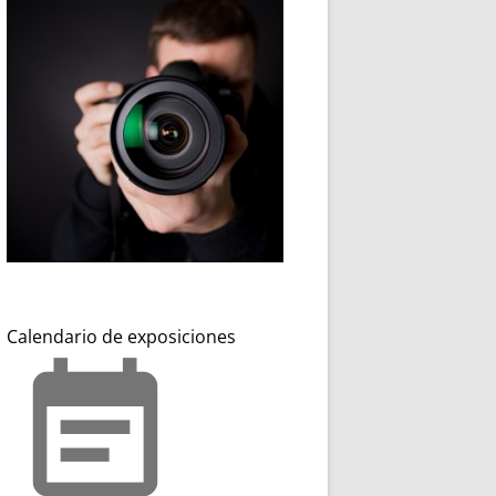
Calendario de exposiciones
event_note