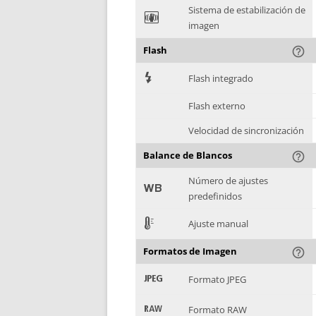
Sistema de estabilización de
F
imagen
Flash
help_outline
7
Flash integrado
Flash externo
Velocidad de sincronización
Balance de Blancos
help_outline
Número de ajustes
9
predefinidos
E
Ajuste manual
Formatos de Imagen
help_outline
:
Formato JPEG
;
Formato RAW