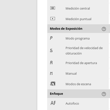
*
Medición central
+
Medición puntual
Modos de Exposición
help_outline
,
Modo programa
Prioridad de velocidad de
-
obturación
.
Prioridad de apertura
/
Manual
0
Modos de escena
Enfoque
help_outline
1
Autofoco