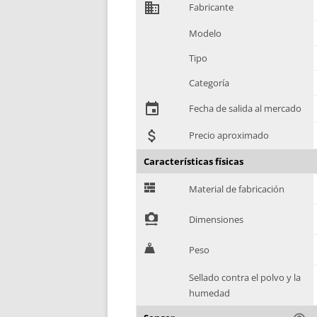
domain
Fabricante
Modelo
Tipo
Categoría
event
Fecha de salida al mercado
attach_money
Precio aproximado
Características físicas
G
Material de fabricación
!
Dimensiones
H
Peso
Sellado contra el polvo y la
humedad