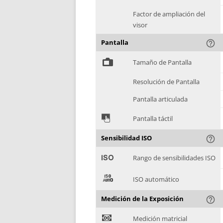
Factor de ampliación del
visor
Pantalla
help_outline
%
Tamaño de Pantalla
Resolución de Pantalla
Pantalla articulada
&
Pantalla táctil
Sensibilidad ISO
help_outline
'
Rango de sensibilidades ISO
(
ISO automático
Medición de la Exposición
help_outline
)
Medición matricial