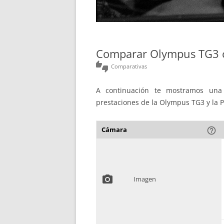
Comparar Olympus TG3 
thumbs_up_down
Comparativas
A continuación te mostramos una 
prestaciones de la Olympus TG3 y la 
Cámara
help_outline
photo_camera
Imagen