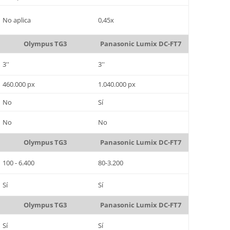
No aplica
0,45x
Olympus TG3
Panasonic Lumix DC-FT7
3''
3''
460.000 px
1.040.000 px
No
Sí
No
No
Olympus TG3
Panasonic Lumix DC-FT7
100 - 6.400
80-3.200
Sí
Sí
Olympus TG3
Panasonic Lumix DC-FT7
Sí
Sí