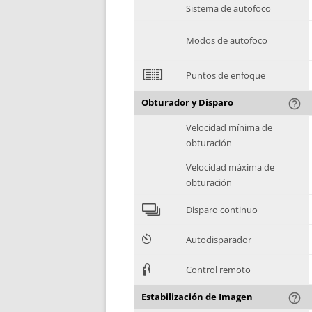
Sistema de autofoco
Modos de autofoco
2
Puntos de enfoque
Obturador y Disparo
help_outline
Velocidad mínima de
obturación
Velocidad máxima de
obturación
4
Disparo continuo
6
Autodisparador
3
Control remoto
Estabilización de Imagen
help_outline