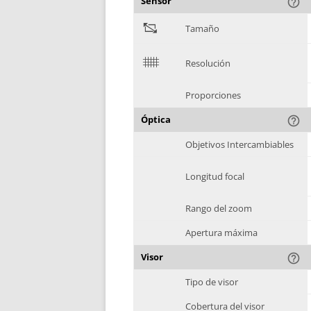
Sensor
help_outline
"
Tamaño
$
Resolución
Proporciones
Óptica
help_outline
Objetivos Intercambiables
Longitud focal
Rango del zoom
Apertura máxima
Visor
help_outline
Tipo de visor
Cobertura del visor