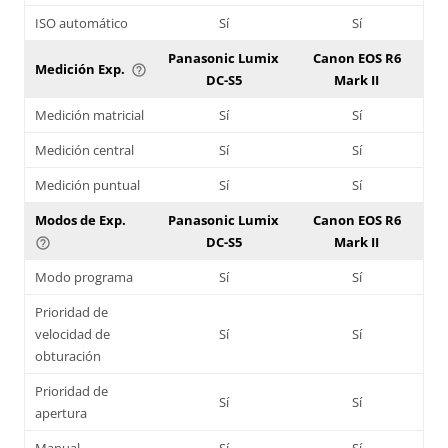
ISO automático
Sí
Sí
Panasonic Lumix
Canon EOS R6
Medición Exp.
help_outline
DC-S5
Mark II
Medición matricial
Sí
Sí
Medición central
Sí
Sí
Medición puntual
Sí
Sí
Modos de Exp.
Panasonic Lumix
Canon EOS R6
DC-S5
Mark II
help_outline
Modo programa
Sí
Sí
Prioridad de
velocidad de
Sí
Sí
obturación
Prioridad de
Sí
Sí
apertura
Manual
Sí
Sí