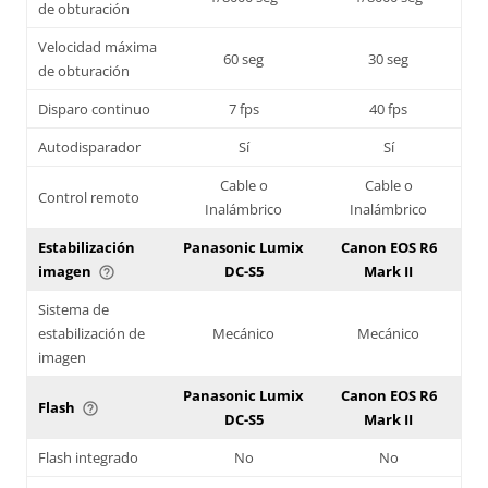
de obturación
Velocidad máxima
60 seg
30 seg
de obturación
Disparo continuo
7 fps
40 fps
Autodisparador
Sí
Sí
Cable o
Cable o
Control remoto
Inalámbrico
Inalámbrico
Estabilización
Panasonic Lumix
Canon EOS R6
imagen
DC-S5
Mark II
help_outline
Sistema de
estabilización de
Mecánico
Mecánico
imagen
Panasonic Lumix
Canon EOS R6
Flash
help_outline
DC-S5
Mark II
Flash integrado
No
No