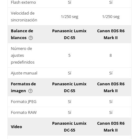
Flash externo
Sí
Sí
Velocidad de
1/250 seg
1/250 seg
sincronización
Balance de
Panasonic Lumix
Canon EOS R6
blancos
DC-S5
Mark II
help_outline
Número de
ajustes
5
8
predefinidos
Ajuste manual
Sí
Sí
Formatos de
Panasonic Lumix
Canon EOS R6
imagen
DC-S5
Mark II
help_outline
Formato JPEG
Sí
Sí
Formato RAW
Sí
Sí
Panasonic Lumix
Canon EOS R6
Vídeo
DC-S5
Mark II