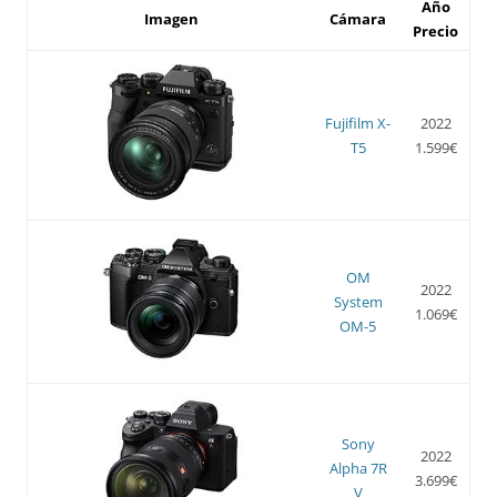
Año
Imagen
Cámara
Precio
Fujifilm X-
2022
T5
1.599€
OM
2022
System
1.069€
OM-5
Sony
2022
Alpha 7R
3.699€
V