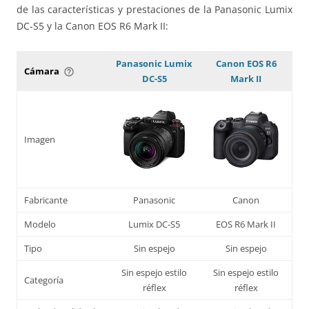
de las características y prestaciones de la Panasonic Lumix
DC-S5 y la Canon EOS R6 Mark II:
Panasonic Lumix
Canon EOS R6
Cámara
help_outline
DC-S5
Mark II
Imagen
Fabricante
Panasonic
Canon
Modelo
Lumix DC-S5
EOS R6 Mark II
Tipo
Sin espejo
Sin espejo
Sin espejo estilo
Sin espejo estilo
Categoría
réflex
réflex