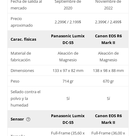
Fecha de salida al
Septiembre de
Noviembre de
mercado
2020
2022
Precio
2.299€ / 2.199$
2.399€ / 2.499$
aproximado
Panasonic Lumix
Canon EOS R6
Carac. físicas
DC-S5
Mark II
Material de
Aleación de
Aleación de
fabricación
Magnesio
Magnesio
Dimensiones
133 x 97 x 82 mm
138 x 98 x 88 mm
Peso
714 gr
670 gr
Sellado contra el
polvo y la
Sí
Sí
humedad
Panasonic Lumix
Canon EOS R6
Sensor
help_outline
DC-S5
Mark II
Full-Frame (35,60 x
Full-Frame (36,00 x