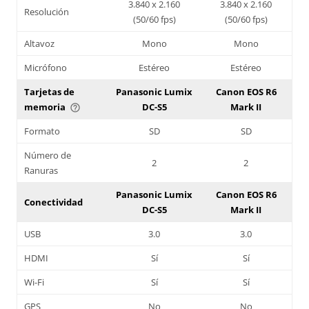
3.840 x 2.160
3.840 x 2.160
Resolución
(50/60 fps)
(50/60 fps)
Altavoz
Mono
Mono
Micrófono
Estéreo
Estéreo
Tarjetas de
Panasonic Lumix
Canon EOS R6
memoria
DC-S5
Mark II
help_outline
Formato
SD
SD
Número de
2
2
Ranuras
Panasonic Lumix
Canon EOS R6
Conectividad
DC-S5
Mark II
USB
3.0
3.0
HDMI
Sí
Sí
Wi-Fi
Sí
Sí
GPS
No
No