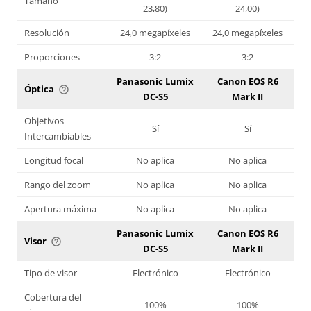
Tamaño
23,80)
24,00)
Resolución
24,0 megapíxeles
24,0 megapíxeles
Proporciones
3:2
3:2
Panasonic Lumix
Canon EOS R6
Óptica
help_outline
DC-S5
Mark II
Objetivos
Sí
Sí
Intercambiables
Longitud focal
No aplica
No aplica
Rango del zoom
No aplica
No aplica
Apertura máxima
No aplica
No aplica
Panasonic Lumix
Canon EOS R6
Visor
help_outline
DC-S5
Mark II
Tipo de visor
Electrónico
Electrónico
Cobertura del
100%
100%