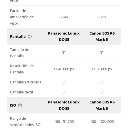
visor
Factor de
ampliación del
0,74x
0,76x
visor
Panasonic Lumix
Canon EOS R6
Pantalla
help_outline
DC-S5
Mark II
Tamaño de
3''
3''
Pantalla
Resolución de
1.840.000 px
1.620.000 px
Pantalla
Pantalla articulada
Sí
Sí
Pantalla táctil
Sí
Sí
Panasonic Lumix
Canon EOS R6
ISO
help_outline
DC-S5
Mark II
Rango de
100 - 51.200
100 - 102.4000
sensibilidades ISO