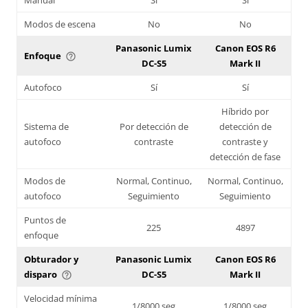
Modos de escena
No
No
Panasonic Lumix
Canon EOS R6
Enfoque
help_outline
DC-S5
Mark II
Autofoco
Sí
Sí
Híbrido por
Sistema de
Por detección de
detección de
autofoco
contraste
contraste y
detección de fase
Modos de
Normal, Continuo,
Normal, Continuo,
autofoco
Seguimiento
Seguimiento
Puntos de
225
4897
enfoque
Obturador y
Panasonic Lumix
Canon EOS R6
disparo
DC-S5
Mark II
help_outline
Velocidad mínima
1/8000 seg
1/8000 seg