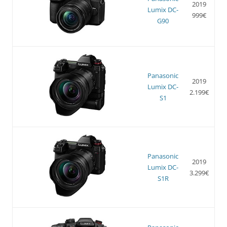
2019
Lumix DC-
999€
G90
Panasonic
2019
Lumix DC-
2.199€
S1
Panasonic
2019
Lumix DC-
3.299€
S1R