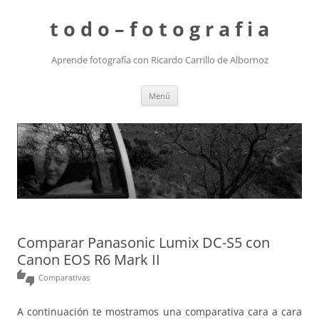
t o d o – f o t o g r a f i a
Aprende fotografía con Ricardo Carrillo de Albornoz
Saltar
Menú
al
contenido
Comparar Panasonic Lumix DC-S5 con
Canon EOS R6 Mark II
thumbs_up_down
Comparativas
A continuación te mostramos una comparativa cara a cara