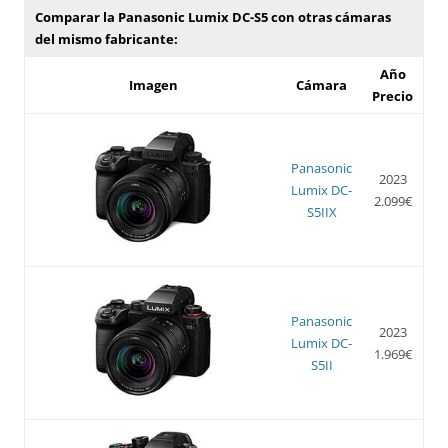
Comparar la Panasonic Lumix DC-S5 con otras cámaras
del mismo fabricante:
Año
Imagen
Cámara
Precio
Panasonic
2023
Lumix DC-
2.099€
S5IIX
Panasonic
2023
Lumix DC-
1.969€
S5II