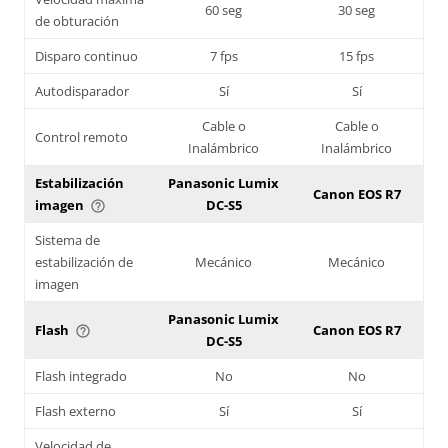
60 seg
30 seg
de obturación
Disparo continuo
7 fps
15 fps
Autodisparador
Sí
Sí
Cable o
Cable o
Control remoto
Inalámbrico
Inalámbrico
Estabilización
Panasonic Lumix
Canon EOS R7
imagen
DC-S5
help_outline
Sistema de
estabilización de
Mecánico
Mecánico
imagen
Panasonic Lumix
Flash
Canon EOS R7
help_outline
DC-S5
Flash integrado
No
No
Flash externo
Sí
Sí
Velocidad de