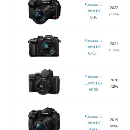
Panasonic
2022
Lumix DC-
2.099€
GH6
Panasonic
2021
Lumix DC-
1.599€
GH5 II
Panasonic
2020
Lumix DC-
729€
G100
Panasonic
2019
Lumix DC-
999€
G90