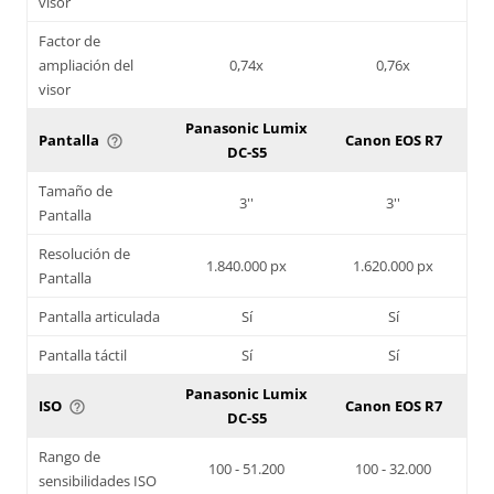
visor
Factor de
ampliación del
0,74x
0,76x
visor
Panasonic Lumix
Pantalla
Canon EOS R7
help_outline
DC-S5
Tamaño de
3''
3''
Pantalla
Resolución de
1.840.000 px
1.620.000 px
Pantalla
Pantalla articulada
Sí
Sí
Pantalla táctil
Sí
Sí
Panasonic Lumix
ISO
Canon EOS R7
help_outline
DC-S5
Rango de
100 - 51.200
100 - 32.000
sensibilidades ISO