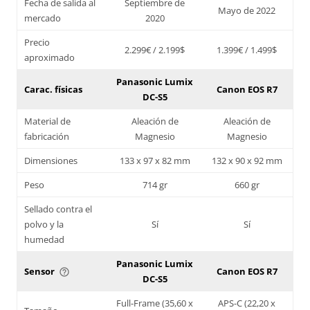
Fecha de salida al
Septiembre de
Mayo de 2022
mercado
2020
Precio
2.299€ / 2.199$
1.399€ / 1.499$
aproximado
Panasonic Lumix
Carac. físicas
Canon EOS R7
DC-S5
Material de
Aleación de
Aleación de
fabricación
Magnesio
Magnesio
Dimensiones
133 x 97 x 82 mm
132 x 90 x 92 mm
Peso
714 gr
660 gr
Sellado contra el
polvo y la
Sí
Sí
humedad
Panasonic Lumix
Sensor
Canon EOS R7
help_outline
DC-S5
Full-Frame (35,60 x
APS-C (22,20 x