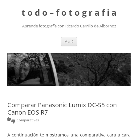
t o d o – f o t o g r a f i a
Aprende fotografía con Ricardo Carrillo de Albornoz
Saltar
Menú
al
contenido
Comparar Panasonic Lumix DC-S5 con
Canon EOS R7
thumbs_up_down
Comparativas
A continuación te mostramos una comparativa cara a cara