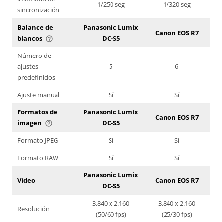
1/250 seg
1/320 seg
sincronización
Balance de
Panasonic Lumix
Canon EOS R7
blancos
DC-S5
help_outline
Número de
ajustes
5
6
predefinidos
Ajuste manual
Sí
Sí
Formatos de
Panasonic Lumix
Canon EOS R7
imagen
DC-S5
help_outline
Formato JPEG
Sí
Sí
Formato RAW
Sí
Sí
Panasonic Lumix
Vídeo
Canon EOS R7
DC-S5
3.840 x 2.160
3.840 x 2.160
Resolución
(50/60 fps)
(25/30 fps)