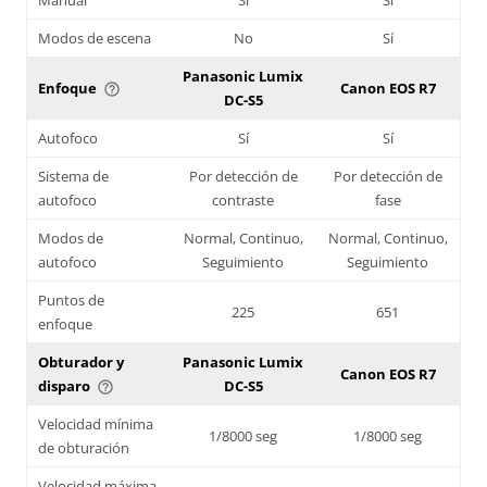
Modos de escena
No
Sí
Panasonic Lumix
Enfoque
Canon EOS R7
help_outline
DC-S5
Autofoco
Sí
Sí
Sistema de
Por detección de
Por detección de
autofoco
contraste
fase
Modos de
Normal, Continuo,
Normal, Continuo,
autofoco
Seguimiento
Seguimiento
Puntos de
225
651
enfoque
Obturador y
Panasonic Lumix
Canon EOS R7
disparo
DC-S5
help_outline
Velocidad mínima
1/8000 seg
1/8000 seg
de obturación
Velocidad máxima