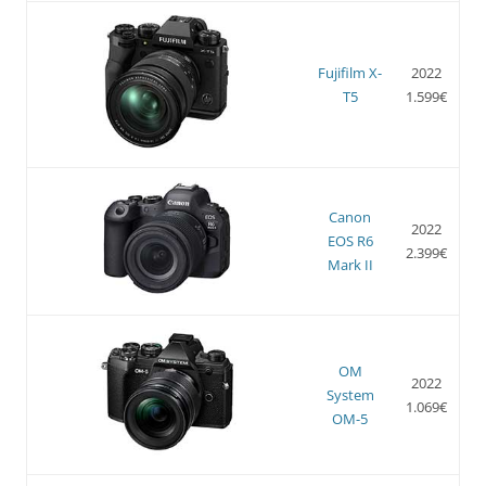
Fujifilm X-
2022
T5
1.599€
Canon
2022
EOS R6
2.399€
Mark II
OM
2022
System
1.069€
OM-5