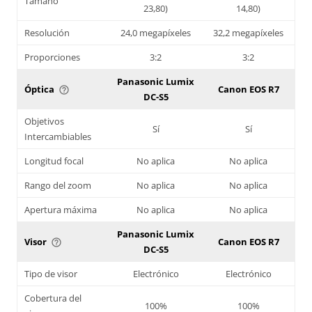
Tamaño
23,80)
14,80)
Resolución
24,0 megapíxeles
32,2 megapíxeles
Proporciones
3:2
3:2
Panasonic Lumix
Óptica
Canon EOS R7
help_outline
DC-S5
Objetivos
Sí
Sí
Intercambiables
Longitud focal
No aplica
No aplica
Rango del zoom
No aplica
No aplica
Apertura máxima
No aplica
No aplica
Panasonic Lumix
Visor
Canon EOS R7
help_outline
DC-S5
Tipo de visor
Electrónico
Electrónico
Cobertura del
100%
100%