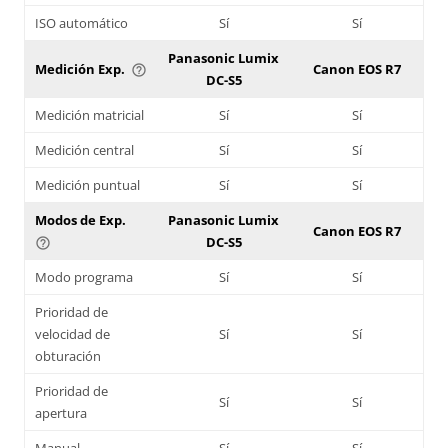
ISO automático
Sí
Sí
Panasonic Lumix
Medición Exp.
Canon EOS R7
help_outline
DC-S5
Medición matricial
Sí
Sí
Medición central
Sí
Sí
Medición puntual
Sí
Sí
Modos de Exp.
Panasonic Lumix
Canon EOS R7
DC-S5
help_outline
Modo programa
Sí
Sí
Prioridad de
velocidad de
Sí
Sí
obturación
Prioridad de
Sí
Sí
apertura
Manual
Sí
Sí