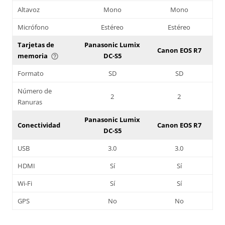
Altavoz
Mono
Mono
Micrófono
Estéreo
Estéreo
Tarjetas de
Panasonic Lumix
Canon EOS R7
memoria
DC-S5
help_outline
Formato
SD
SD
Número de
2
2
Ranuras
Panasonic Lumix
Conectividad
Canon EOS R7
DC-S5
USB
3.0
3.0
HDMI
Sí
Sí
Wi-Fi
Sí
Sí
GPS
No
No